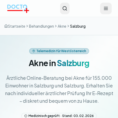
Zum Hauptinhalt springen
Startseite
Behandlungen
Akne
Salzburg
Telemedizin für Westösterreich
Akne in
Salzburg
Ärztliche Online-Beratung bei Akne für 155.000
Einwohner in Salzburg und Salzburg. Erhalten Sie
nach individueller ärztlicher Prüfung Ihr E-Rezept
– diskret und bequem von zu Hause.
Medizinisch geprüft · Stand: 03.02.2026