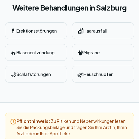
Weitere Behandlungen in Salzburg
💊
💇
Erektionsstörungen
Haarausfall
🔥
🧠
Blasenentzündung
Migräne
🌙
🌿
Schlafstörungen
Heuschnupfen
Pflichthinweis:
Zu Risiken und Nebenwirkungen lesen
Sie die Packungsbeilage und fragen Sie Ihre Ärztin, Ihren
Arzt oder in Ihrer Apotheke.