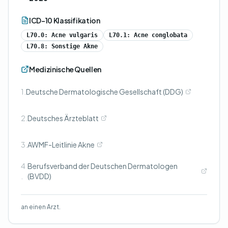
ICD-10 Klassifikation
L70.0: Acne vulgaris
L70.1: Acne conglobata
L70.8: Sonstige Akne
Medizinische Quellen
1.
Deutsche Dermatologische Gesellschaft (DDG)
2.
Deutsches Ärzteblatt
3.
AWMF-Leitlinie Akne
4
Berufsverband der Deutschen Dermatologen
.
(BVDD)
an einen Arzt.