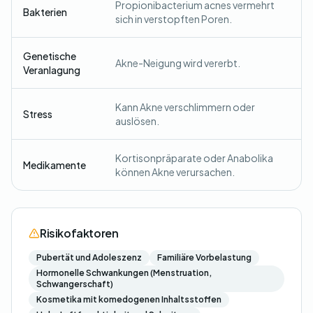
Propionibacterium acnes vermehrt
Bakterien
sich in verstopften Poren.
Genetische
Akne-Neigung wird vererbt.
Veranlagung
Kann Akne verschlimmern oder
Stress
auslösen.
Kortisonpräparate oder Anabolika
Medikamente
können Akne verursachen.
Risikofaktoren
Pubertät und Adoleszenz
Familiäre Vorbelastung
Hormonelle Schwankungen (Menstruation,
Schwangerschaft)
Kosmetika mit komedogenen Inhaltsstoffen