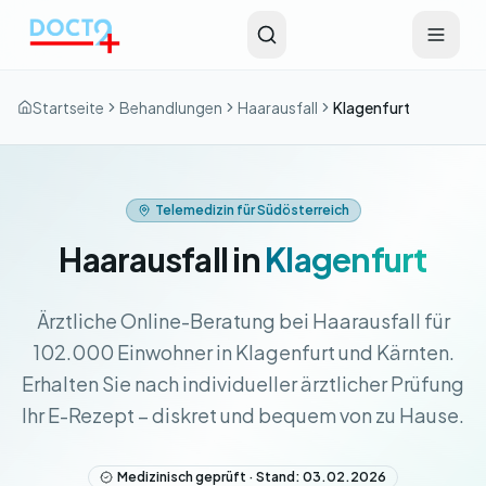
Zum Hauptinhalt springen
Startseite
Behandlungen
Haarausfall
Klagenfurt
Telemedizin für Südösterreich
Haarausfall in
Klagenfurt
Ärztliche Online-Beratung bei Haarausfall für
102.000 Einwohner in Klagenfurt und Kärnten.
Erhalten Sie nach individueller ärztlicher Prüfung
Ihr E-Rezept – diskret und bequem von zu Hause.
Medizinisch geprüft · Stand: 03.02.2026