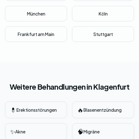
München
Köln
Frankfurt am Main
Stuttgart
Weitere Behandlungen in Klagenfurt
💊
🔥
Erektionsstörungen
Blasenentzündung
✨
🧠
Akne
Migräne