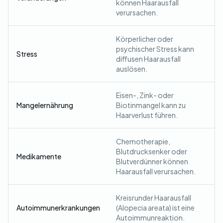
können Haarausfall
verursachen.
Körperlicher oder
psychischer Stress kann
Stress
diffusen Haarausfall
auslösen.
Eisen-, Zink- oder
Mangelernährung
Biotinmangel kann zu
Haarverlust führen.
Chemotherapie,
Blutdrucksenker oder
Medikamente
Blutverdünner können
Haarausfall verursachen.
Kreisrunder Haarausfall
Autoimmunerkrankungen
(Alopecia areata) ist eine
Autoimmunreaktion.