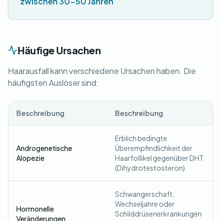
zwischen 30-50 Jahren
Häufige Ursachen
Haarausfall kann verschiedene Ursachen haben. Die
häufigsten Auslöser sind:
Beschreibung
Beschreibung
Erblich bedingte
Androgenetische
Überempfindlichkeit der
Alopezie
Haarfollikel gegenüber DHT
(Dihydrotestosteron).
Schwangerschaft,
Wechseljahre oder
Hormonelle
Schilddrüsenerkrankungen
Veränderungen