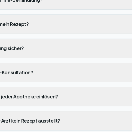
 mein Rezept?
ung sicher?
e-Konsultation?
n jeder Apotheke einlösen?
Arzt kein Rezept ausstellt?