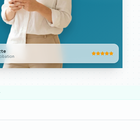
zte
obation