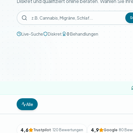
Diskret und qualifiziert online beraten. Wählen Sie Ih
S
Live-Suche
Diskret
0
Behandlungen
Alle
4,6
4,9
Trustpilot
· 120 Bewertungen
Google
· 80 Bew