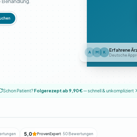
re Behandlung.
uchen
Erfahrene Är
A
M
K
Deutsche Appr
Schon Patient?
Folgerezept ab 9,90 €
— schnell & unkompliziert
5,0
ertungen
ProvenExpert
· 50 Bewertungen