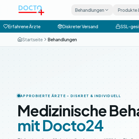
Zum Hauptinhalt springen
Behandlungen
Produkte 
Erfahrene Ärzte
Diskreter Versand
SSL-gesic
Startseite
Behandlungen
APPROBIERTE ÄRZTE – DISKRET & INDIVIDUELL
Medizinische Beh
mit Docto24