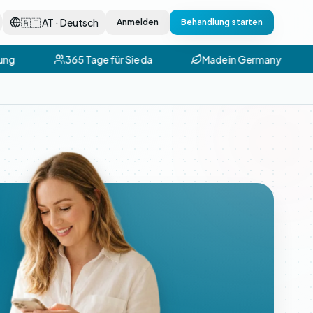
🇦🇹 AT · Deutsch
Anmelden
Behandlung starten
ung
365 Tage für Sie da
Made in Germany