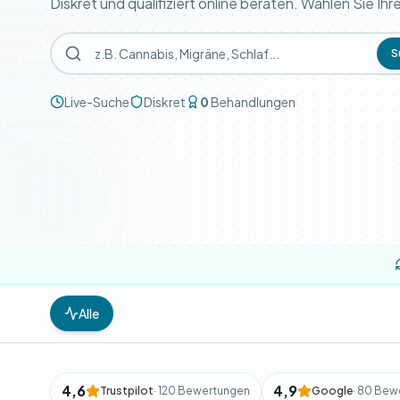
Diskret und qualifiziert online beraten. Wählen Sie Ih
S
Live-Suche
Diskret
0
Behandlungen
Alle
4,6
4,9
Trustpilot
· 120 Bewertungen
Google
· 80 Bew