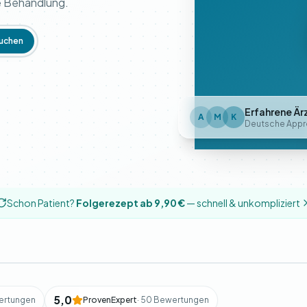
re Behandlung.
uchen
Erfahrene Är
A
M
K
Deutsche Appr
Schon Patient?
Folgerezept ab 9,90 €
— schnell & unkompliziert
5,0
ertungen
ProvenExpert
· 50 Bewertungen