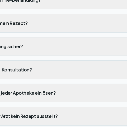
 mein Rezept?
ung sicher?
e-Konsultation?
n jeder Apotheke einlösen?
Arzt kein Rezept ausstellt?