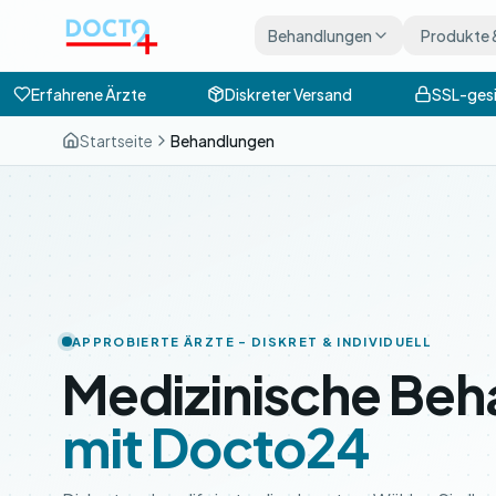
Zum Hauptinhalt springen
Behandlungen
Produkte 
Erfahrene Ärzte
Diskreter Versand
SSL-gesi
Startseite
Behandlungen
APPROBIERTE ÄRZTE – DISKRET & INDIVIDUELL
Medizinische Beh
mit Docto24