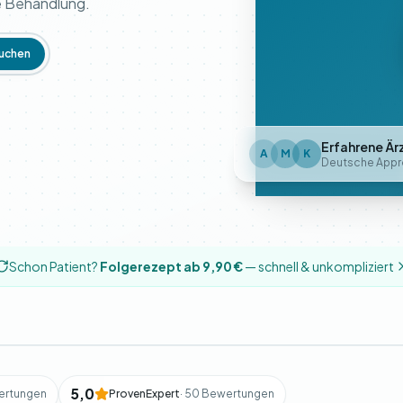
re Behandlung.
uchen
Erfahrene Är
A
M
K
Deutsche Appr
Schon Patient?
Folgerezept ab 9,90 €
— schnell & unkompliziert
5,0
ertungen
ProvenExpert
· 50 Bewertungen