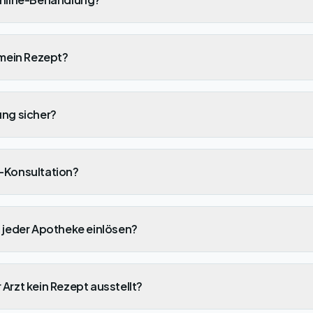
 mein Rezept?
ung sicher?
e-Konsultation?
n jeder Apotheke einlösen?
Arzt kein Rezept ausstellt?