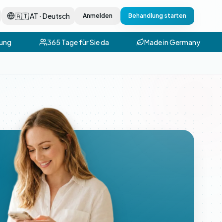
🇦🇹 AT · Deutsch
Anmelden
Behandlung starten
ung
365 Tage für Sie da
Made in Germany