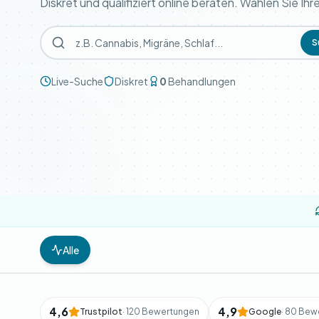
Diskret und qualifiziert online beraten. Wählen Sie Ih
S
Live-Suche
Diskret
0
Behandlungen
Alle
4,6
4,9
Trustpilot
· 120 Bewertungen
Google
· 80 Bew