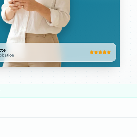
zte
obation