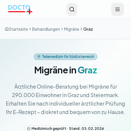
Zum Hauptinhalt springen
Startseite
Behandlungen
Migräne
Graz
Telemedizin für Südösterreich
Migräne in
Graz
Ärztliche Online-Beratung bei Migräne für
290.000 Einwohner in Graz und Steiermark.
Erhalten Sie nach individueller ärztlicher Prüfung
Ihr E-Rezept – diskret und bequem von zu Hause.
Medizinisch geprüft · Stand: 03.02.2026