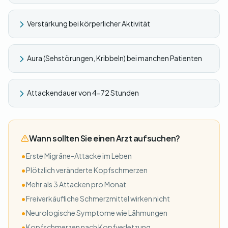
Verstärkung bei körperlicher Aktivität
Aura (Sehstörungen, Kribbeln) bei manchen Patienten
Attackendauer von 4-72 Stunden
Wann sollten Sie einen Arzt aufsuchen?
•
Erste Migräne-Attacke im Leben
•
Plötzlich veränderte Kopfschmerzen
•
Mehr als 3 Attacken pro Monat
•
Freiverkäufliche Schmerzmittel wirken nicht
•
Neurologische Symptome wie Lähmungen
•
Kopfschmerzen nach Kopfverletzung