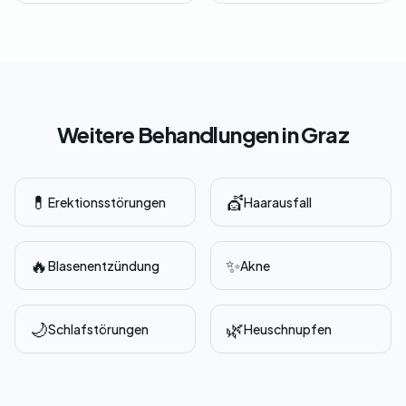
Weitere Behandlungen in Graz
💊
💇
Erektionsstörungen
Haarausfall
🔥
✨
Blasenentzündung
Akne
🌙
🌿
Schlafstörungen
Heuschnupfen