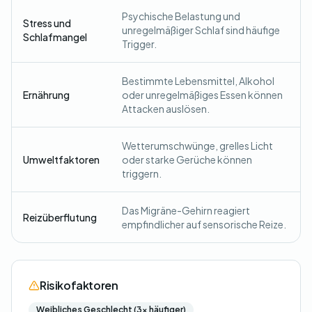
Psychische Belastung und
Stress und
unregelmäßiger Schlaf sind häufige
Schlafmangel
Trigger.
Bestimmte Lebensmittel, Alkohol
Ernährung
oder unregelmäßiges Essen können
Attacken auslösen.
Wetterumschwünge, grelles Licht
Umweltfaktoren
oder starke Gerüche können
triggern.
Das Migräne-Gehirn reagiert
Reizüberflutung
empfindlicher auf sensorische Reize.
Risikofaktoren
Weibliches Geschlecht (3x häufiger)