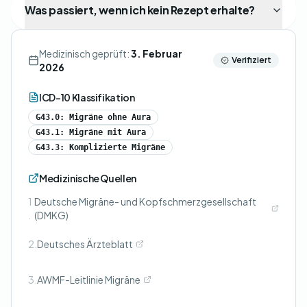
Was passiert, wenn ich kein Rezept erhalte?
Medizinisch geprüft:
3. Februar
Verifiziert
2026
ICD-10 Klassifikation
G43.0: Migräne ohne Aura
G43.1: Migräne mit Aura
G43.3: Komplizierte Migräne
Medizinische Quellen
1
Deutsche Migräne- und Kopfschmerzgesellschaft
.
(DMKG)
2.
Deutsches Ärzteblatt
3.
AWMF-Leitlinie Migräne