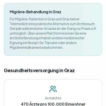
Migräne-Behandlung in Graz
Für Migräne-Patienten in Graz und Graz bietet
Telemedizin eine praktische Alternative zum Arztbesuch.
Gerade während einer Attacke ist der Gang zur Praxis oft
unmöglich. Über unsere Plattform können Sie eine
ärztliche Beratung erhalten und bei medizinischer
Eignung ein Rezept für Triptane oder andere
Migränemedikamente bekommen.
Gesundheitsversorgung in Graz
Arztdichte
470 Ärzte pro 100.000 Einwohner