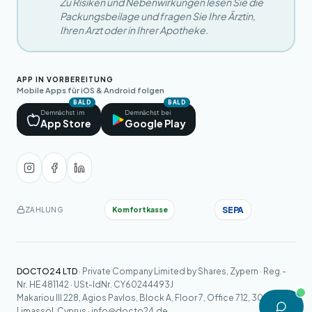
Zu Risiken und Nebenwirkungen lesen Sie die
Packungsbeilage und fragen Sie Ihre Ärztin,
Ihren Arzt oder in Ihrer Apotheke.
APP IN VORBEREITUNG
Mobile Apps für iOS & Android folgen
BALD
BALD
Demnächst im
Demnächst bei
App Store
Google Play
SEPA
Komfortkasse
ZAHLUNG
DOCTO24 LTD
· Private Company Limited by Shares, Zypern · Reg.-
Nr. HE 481142 · USt-IdNr. CY60244493J
Makariou III 228, Agios Pavlos, Block A, Floor 7, Office 712, 3030
Limassol, Cyprus ·
info@docto24.de