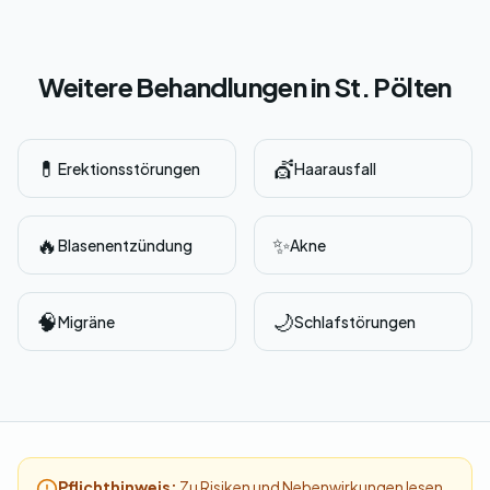
Weitere Behandlungen in St. Pölten
💊
💇
Erektionsstörungen
Haarausfall
🔥
✨
Blasenentzündung
Akne
🧠
🌙
Migräne
Schlafstörungen
Pflichthinweis:
Zu Risiken und Nebenwirkungen lesen