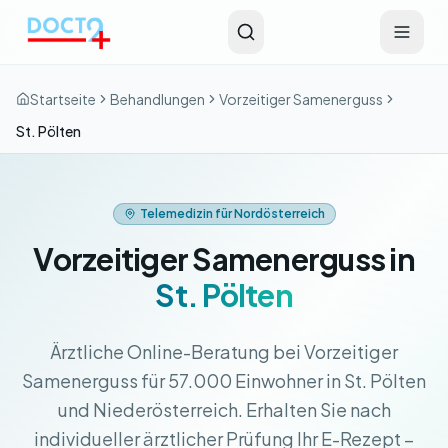
Zum Hauptinhalt springen
Startseite
Behandlungen
Vorzeitiger Samenerguss
St. Pölten
Telemedizin für Nordösterreich
Vorzeitiger Samenerguss in
St. Pölten
Ärztliche Online-Beratung bei Vorzeitiger
Samenerguss für 57.000 Einwohner in St. Pölten
und Niederösterreich. Erhalten Sie nach
individueller ärztlicher Prüfung Ihr E-Rezept –