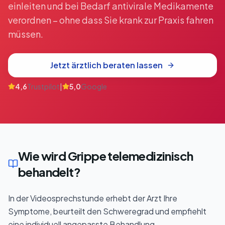
einleiten und bei Bedarf antivirale Medikamente
verordnen – ohne dass Sie krank zur Praxis fahren
müssen.
Jetzt ärztlich beraten lassen
4,6
Trustpilot
|
5,0
Google
Wie wird Grippe telemedizinisch
behandelt?
In der Videosprechstunde erhebt der Arzt Ihre
Symptome, beurteilt den Schweregrad und empfiehlt
eine individuell angepasste Behandlung.