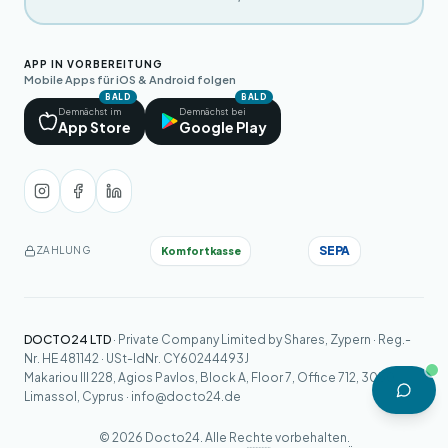
APP IN VORBEREITUNG
Mobile Apps für iOS & Android folgen
BALD
BALD
Demnächst im
Demnächst bei
App Store
Google Play
SEPA
Komfortkasse
ZAHLUNG
DOCTO24 LTD
· Private Company Limited by Shares, Zypern · Reg.-
Nr. HE 481142 · USt-IdNr. CY60244493J
Makariou III 228, Agios Pavlos, Block A, Floor 7, Office 712, 3030
Limassol, Cyprus ·
info@docto24.de
© 2026 Docto24. Alle Rechte vorbehalten.