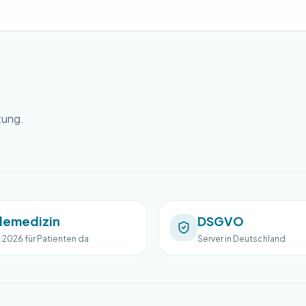
tung.
lemedizin
DSGVO
t 2026 für Patienten da
Server in Deutschland