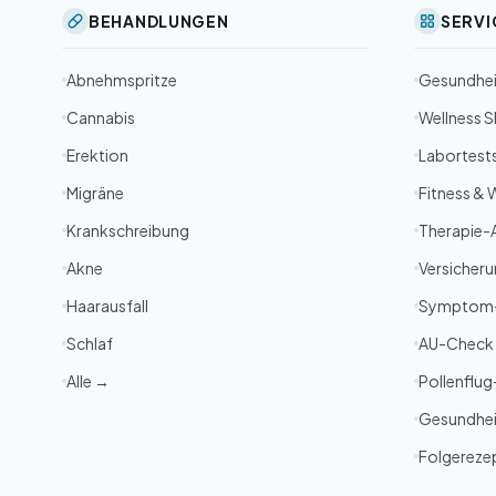
BEHANDLUNGEN
SERVI
Abnehmspritze
Gesundhe
Cannabis
Wellness 
Erektion
Labortest
Migräne
Fitness & 
Krankschreibung
Therapie-
Akne
Versicher
Haarausfall
Symptom
Schlaf
AU-Check
Alle →
Pollenflu
Gesundhei
Folgereze