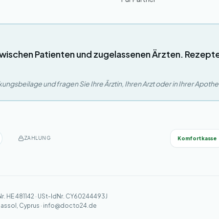
wischen Patienten und zugelassenen Ärzten. Rezept
ngsbeilage und fragen Sie Ihre Ärztin, Ihren Arzt oder in Ihrer Apoth
Komfortkasse
ZAHLUNG
Nr. HE 481142 · USt-IdNr. CY60244493J
massol, Cyprus ·
info@docto24.de