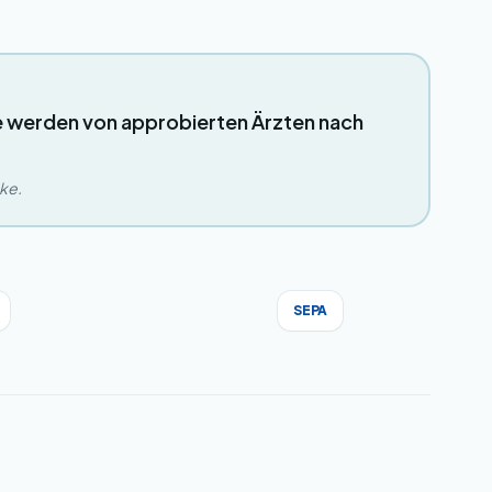
e werden von approbierten Ärzten nach
eke.
SEPA