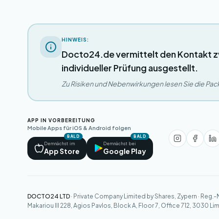
HINWEIS:
Docto24.de vermittelt den Kontakt z
individueller Prüfung ausgestellt.
Zu Risiken und Nebenwirkungen lesen Sie die Packu
APP IN VORBEREITUNG
Mobile Apps für iOS & Android folgen
BALD
BALD
Demnächst im
Demnächst bei
App Store
Google Play
DOCTO24 LTD
· Private Company Limited by Shares, Zypern · Reg.-
Makariou III 228, Agios Pavlos, Block A, Floor 7, Office 712, 3030 Li