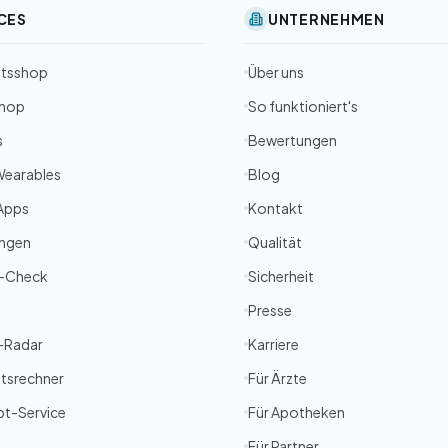
CES
UNTERNEHMEN
itsshop
Über uns
Shop
So funktioniert's
s
Bewertungen
Wearables
Blog
Apps
Kontakt
ungen
Qualität
-Check
Sicherheit
Presse
g-Radar
Karriere
tsrechner
Für Ärzte
pt-Service
Für Apotheken
Für Partner