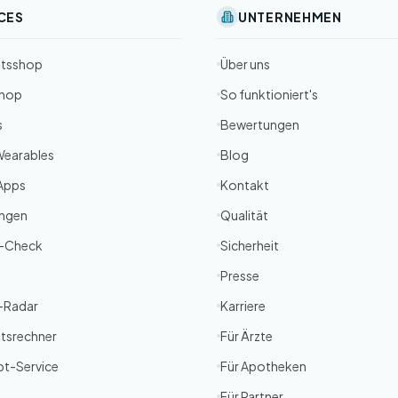
CES
UNTERNEHMEN
itsshop
Über uns
Shop
So funktioniert's
s
Bewertungen
Wearables
Blog
Apps
Kontakt
ungen
Qualität
-Check
Sicherheit
Presse
g-Radar
Karriere
tsrechner
Für Ärzte
pt-Service
Für Apotheken
Für Partner