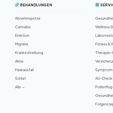
BEHANDLUNGEN
SERVI
Abnehmspritze
Gesundhe
Cannabis
Wellness 
Erektion
Labortest
Migräne
Fitness & 
Krankschreibung
Therapie-
Akne
Versicher
Haarausfall
Symptom
Schlaf
AU-Check
Alle →
Pollenflu
Gesundhei
Folgereze