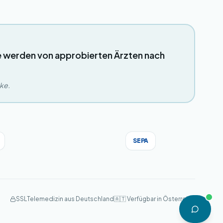
e werden von approbierten Ärzten nach
eke.
SEPA
SSL
Telemedizin aus Deutschland
🇦🇹 Verfügbar in Österreich