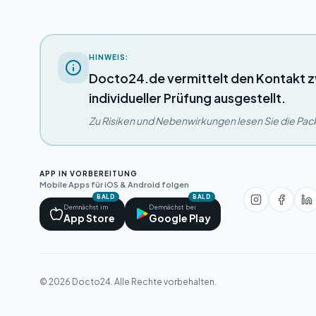
HINWEIS:
Docto24.de vermittelt den Kontakt z
individueller Prüfung ausgestellt.
Zu Risiken und Nebenwirkungen lesen Sie die Packu
APP IN VORBEREITUNG
Mobile Apps für iOS & Android folgen
BALD
BALD
Demnächst im
Demnächst bei
App Store
Google Play
© 2026 Docto24. Alle Rechte vorbehalten.