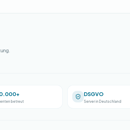
tung.
0.000+
DSGVO
ienten betreut
Server in Deutschland