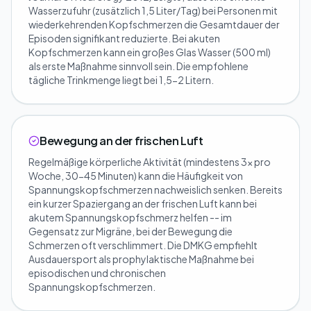
Wasserzufuhr (zusätzlich 1,5 Liter/Tag) bei Personen mit
wiederkehrenden Kopfschmerzen die Gesamtdauer der
Episoden signifikant reduzierte. Bei akuten
Kopfschmerzen kann ein großes Glas Wasser (500 ml)
als erste Maßnahme sinnvoll sein. Die empfohlene
tägliche Trinkmenge liegt bei 1,5-2 Litern.
Bewegung an der frischen Luft
Regelmäßige körperliche Aktivität (mindestens 3x pro
Woche, 30-45 Minuten) kann die Häufigkeit von
Spannungskopfschmerzen nachweislich senken. Bereits
ein kurzer Spaziergang an der frischen Luft kann bei
akutem Spannungskopfschmerz helfen -- im
Gegensatz zur Migräne, bei der Bewegung die
Schmerzen oft verschlimmert. Die DMKG empfiehlt
Ausdauersport als prophylaktische Maßnahme bei
episodischen und chronischen
Spannungskopfschmerzen.