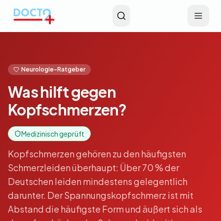
Zum Hauptinhalt springen
Neurologie-Ratgeber
Was hilft gegen
Kopfschmerzen?
Medizinisch geprüft
Kopfschmerzen gehören zu den häufigsten
Schmerzleiden überhaupt: Über 70 % der
Deutschen leiden mindestens gelegentlich
darunter. Der Spannungskopfschmerz ist mit
Abstand die häufigste Form und äußert sich als