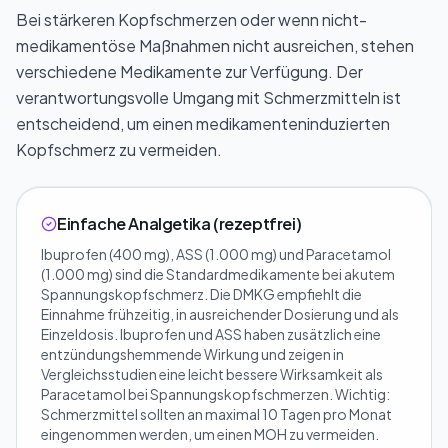
Bei stärkeren Kopfschmerzen oder wenn nicht-
medikamentöse Maßnahmen nicht ausreichen, stehen
verschiedene Medikamente zur Verfügung. Der
verantwortungsvolle Umgang mit Schmerzmitteln ist
entscheidend, um einen medikamenteninduzierten
Kopfschmerz zu vermeiden.
Einfache Analgetika (rezeptfrei)
Ibuprofen (400 mg), ASS (1.000 mg) und Paracetamol
(1.000 mg) sind die Standardmedikamente bei akutem
Spannungskopfschmerz. Die DMKG empfiehlt die
Einnahme frühzeitig, in ausreichender Dosierung und als
Einzeldosis. Ibuprofen und ASS haben zusätzlich eine
entzündungshemmende Wirkung und zeigen in
Vergleichsstudien eine leicht bessere Wirksamkeit als
Paracetamol bei Spannungskopfschmerzen. Wichtig:
Schmerzmittel sollten an maximal 10 Tagen pro Monat
eingenommen werden, um einen MOH zu vermeiden.