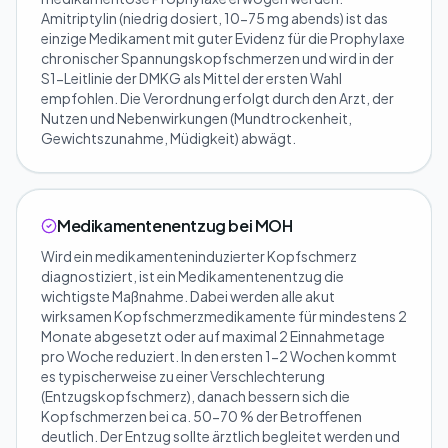
Amitriptylin (niedrig dosiert, 10-75 mg abends) ist das
einzige Medikament mit guter Evidenz für die Prophylaxe
chronischer Spannungskopfschmerzen und wird in der
S1-Leitlinie der DMKG als Mittel der ersten Wahl
empfohlen. Die Verordnung erfolgt durch den Arzt, der
Nutzen und Nebenwirkungen (Mundtrockenheit,
Gewichtszunahme, Müdigkeit) abwägt.
Medikamentenentzug bei MOH
Wird ein medikamenteninduzierter Kopfschmerz
diagnostiziert, ist ein Medikamentenentzug die
wichtigste Maßnahme. Dabei werden alle akut
wirksamen Kopfschmerzmedikamente für mindestens 2
Monate abgesetzt oder auf maximal 2 Einnahmetage
pro Woche reduziert. In den ersten 1-2 Wochen kommt
es typischerweise zu einer Verschlechterung
(Entzugskopfschmerz), danach bessern sich die
Kopfschmerzen bei ca. 50-70 % der Betroffenen
deutlich. Der Entzug sollte ärztlich begleitet werden und