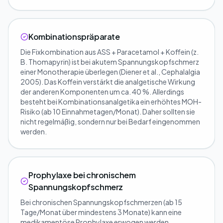
Kombinationspräparate
Die Fixkombination aus ASS + Paracetamol + Koffein (z.
B. Thomapyrin) ist bei akutem Spannungskopfschmerz
einer Monotherapie überlegen (Diener et al., Cephalalgia
2005). Das Koffein verstärkt die analgetische Wirkung
der anderen Komponenten um ca. 40 %. Allerdings
besteht bei Kombinationsanalgetika ein erhöhtes MOH-
Risiko (ab 10 Einnahmetagen/Monat). Daher sollten sie
nicht regelmäßig, sondern nur bei Bedarf eingenommen
werden.
Prophylaxe bei chronischem
Spannungskopfschmerz
Bei chronischen Spannungskopfschmerzen (ab 15
Tage/Monat über mindestens 3 Monate) kann eine
medikamentöse Prophylaxe erwogen werden.