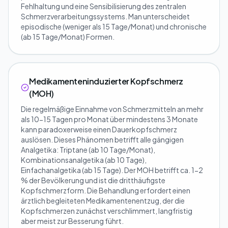
Fehlhaltung und eine Sensibilisierung des zentralen
Schmerzverarbeitungssystems. Man unterscheidet
episodische (weniger als 15 Tage/Monat) und chronische
(ab 15 Tage/Monat) Formen.
Medikamenteninduzierter Kopfschmerz
(MOH)
Die regelmäßige Einnahme von Schmerzmitteln an mehr
als 10-15 Tagen pro Monat über mindestens 3 Monate
kann paradoxerweise einen Dauerkopfschmerz
auslösen. Dieses Phänomen betrifft alle gängigen
Analgetika: Triptane (ab 10 Tage/Monat),
Kombinationsanalgetika (ab 10 Tage),
Einfachanalgetika (ab 15 Tage). Der MOH betrifft ca. 1-2
% der Bevölkerung und ist die dritthäufigste
Kopfschmerzform. Die Behandlung erfordert einen
ärztlich begleiteten Medikamentenentzug, der die
Kopfschmerzen zunächst verschlimmert, langfristig
aber meist zur Besserung führt.