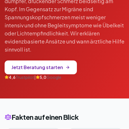
dumpfer, drückender Schmerz beidseitig am
Kopf. Im Gegensatz zur Migräne sind
Spannungskopfschmerzen meist weniger
intensiv und ohne Begleitsymptome wie Übelkeit
oder Lichtempfindlichkeit. Wir erklären
evidenzbasierte Ansätze und wann ärztliche Hilfe
sinnvoll ist.
Jetzt Beratung starten
4,6
Trustpilot
|
5,0
Google
Fakten auf einen Blick