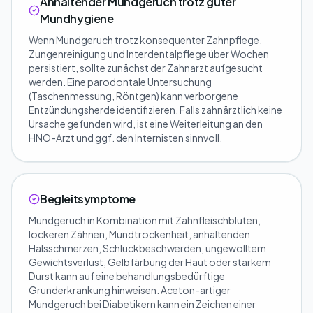
Anhaltender Mundgeruch trotz guter
Mundhygiene
Wenn Mundgeruch trotz konsequenter Zahnpflege,
Zungenreinigung und Interdentalpflege über Wochen
persistiert, sollte zunächst der Zahnarzt aufgesucht
werden. Eine parodontale Untersuchung
(Taschenmessung, Röntgen) kann verborgene
Entzündungsherde identifizieren. Falls zahnärztlich keine
Ursache gefunden wird, ist eine Weiterleitung an den
HNO-Arzt und ggf. den Internisten sinnvoll.
Begleitsymptome
Mundgeruch in Kombination mit Zahnfleischbluten,
lockeren Zähnen, Mundtrockenheit, anhaltenden
Halsschmerzen, Schluckbeschwerden, ungewolltem
Gewichtsverlust, Gelbfärbung der Haut oder starkem
Durst kann auf eine behandlungsbedürftige
Grunderkrankung hinweisen. Aceton-artiger
Mundgeruch bei Diabetikern kann ein Zeichen einer