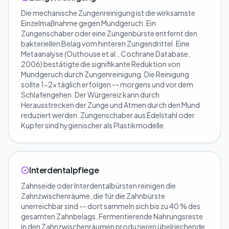
Die mechanische Zungenreinigung ist die wirksamste
Einzelmaßnahme gegen Mundgeruch. Ein
Zungenschaber oder eine Zungenbürste entfernt den
bakteriellen Belag vom hinteren Zungendrittel. Eine
Metaanalyse (Outhouse et al., Cochrane Database,
2006) bestätigte die signifikante Reduktion von
Mundgeruch durch Zungenreinigung. Die Reinigung
sollte 1-2x täglich erfolgen -- morgens und vor dem
Schlafengehen. Der Würgereiz kann durch
Herausstrecken der Zunge und Atmen durch den Mund
reduziert werden. Zungenschaber aus Edelstahl oder
Kupfer sind hygienischer als Plastikmodelle.
Interdentalpflege
Zahnseide oder Interdentalbürsten reinigen die
Zahnzwischenräume, die für die Zahnbürste
unerreichbar sind -- dort sammeln sich bis zu 40 % des
gesamten Zahnbelags. Fermentierende Nahrungsreste
in den Zahnzwischenräumen produzieren übelriechende