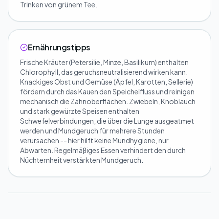
Trinken von grünem Tee.
Ernährungstipps
Frische Kräuter (Petersilie, Minze, Basilikum) enthalten
Chlorophyll, das geruchsneutralisierend wirken kann.
Knackiges Obst und Gemüse (Äpfel, Karotten, Sellerie)
fördern durch das Kauen den Speichelfluss und reinigen
mechanisch die Zahnoberflächen. Zwiebeln, Knoblauch
und stark gewürzte Speisen enthalten
Schwefelverbindungen, die über die Lunge ausgeatmet
werden und Mundgeruch für mehrere Stunden
verursachen -- hier hilft keine Mundhygiene, nur
Abwarten. Regelmäßiges Essen verhindert den durch
Nüchternheit verstärkten Mundgeruch.