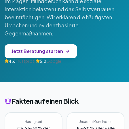
im Magen. Mundgeruch kann die soziale
Interaktion belasten und das Selbstvertrauen
beeinträchtigen. Wir erklären die häufigsten
Ursachen und evidenzbasierte
Gegenmaßnahmen.
Jetzt Beratung starten
4,6
Trustpilot
|
5,0
Google
Fakten auf einen Blick
Häufigkeit
Ursache Mundhöhle
Ca. 25-30 % der
85-90 % aller Fälle