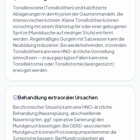
Tonsillensteine (Tonsillolithen) sind kalzifizierte
Ablagerungen in den Krypten der Gaumenmandeln, die
intensiv riechen können. Kleine Tonsillolithen können
vorsichtig mit einem Wattetupfer oder einer gebogenen
Spritze (Munddusche auf niedriger Stufe) entfernt
werden. Regelmäßiges Gurgeln mit Salzwasser kann die
Neubildung reduzieren. Bei wiederkehrenden, störenden
Tonsillolithen kann eine HNO-ärztliche Vorstellung
sinnvoll sein -- in ausgeprägten Fällen kann eine
Tonsillektomie oder Tonsillotomie (lasergestützt)
erwogen werden.
Behandlung extraoraler Ursachen
Bei chronischer Sinusitis kann eine HNO-ärztliche
Behandlung (Nasenspülung, abschwellende
Nasentropfen, ggf. operative Sanierung) den
Mundgeruch beseitigen. Bei GERD-assoziiertem
Mundgeruch können Protonenpumpenhemmer die
Symptome bessern. Bei Mundtrockenheit als