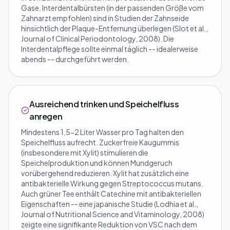
Gase. Interdentalbürsten (in der passenden Größe vom
Zahnarzt empfohlen) sind in Studien der Zahnseide
hinsichtlich der Plaque-Entfernung überlegen (Slot et al.,
Journal of Clinical Periodontology, 2008). Die
Interdentalpflege sollte einmal täglich -- idealerweise
abends -- durchgeführt werden.
Ausreichend trinken und Speichelfluss
anregen
Mindestens 1,5-2 Liter Wasser pro Tag halten den
Speichelfluss aufrecht. Zuckerfreie Kaugummis
(insbesondere mit Xylit) stimulieren die
Speichelproduktion und können Mundgeruch
vorübergehend reduzieren. Xylit hat zusätzlich eine
antibakterielle Wirkung gegen Streptococcus mutans.
Auch grüner Tee enthält Catechine mit antibakteriellen
Eigenschaften -- eine japanische Studie (Lodhia et al.,
Journal of Nutritional Science and Vitaminology, 2008)
zeigte eine signifikante Reduktion von VSC nach dem