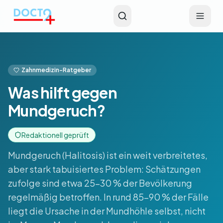
Zum Hauptinhalt springen
Zahnmedizin-Ratgeber
Was hilft gegen
Mundgeruch?
Redaktionell geprüft
Mundgeruch (Halitosis) ist ein weit verbreitetes,
aber stark tabuisiertes Problem: Schätzungen
zufolge sind etwa 25-30 % der Bevölkerung
regelmäßig betroffen. In rund 85-90 % der Fälle
liegt die Ursache in der Mundhöhle selbst, nicht