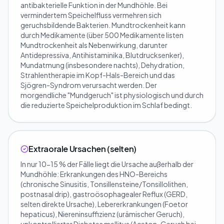
antibakterielle Funktion in der Mundhöhle. Bei
vermindertem Speichelfluss vermehren sich
geruchsbildende Bakterien. Mundtrockenheit kann
durch Medikamente (über 500 Medikamente listen
Mundtrockenheit als Nebenwirkung, darunter
Antidepressiva, Antihistaminika, Blutdrucksenker),
Mundatmung (insbesondere nachts), Dehydration,
Strahlentherapie im Kopf-Hals-Bereich und das
Sjögren-Syndrom verursacht werden. Der
morgendliche "Mundgeruch" ist physiologisch und durch
die reduzierte Speichelproduktion im Schlaf bedingt.
Extraorale Ursachen (selten)
In nur 10-15 % der Fälle liegt die Ursache außerhalb der
Mundhöhle: Erkrankungen des HNO-Bereichs
(chronische Sinusitis, Tonsillensteine/Tonsillolithen,
postnasal drip), gastroösophagealer Reflux (GERD,
selten direkte Ursache), Lebererkrankungen (Foetor
hepaticus), Niereninsuffizienz (urämischer Geruch),