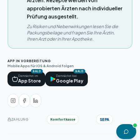
Ärzten. Rezepte werden von
approbierten Ärzten nach individueller
Prüfung ausgestellt.
Zu Risiken und Nebenwirkungen lesen Sie die
Packungsbeilage und fragen Sie Ihre Ärztin,
Ihren Arzt oder in Ihrer Apotheke.
APP IN VORBEREITUNG
Mobile Apps für iOS & Android folgen
BALD
BALD
Demnächst im
Demnächst bei
App Store
Google Play
SEPA
Komfortkasse
ZAHLUNG