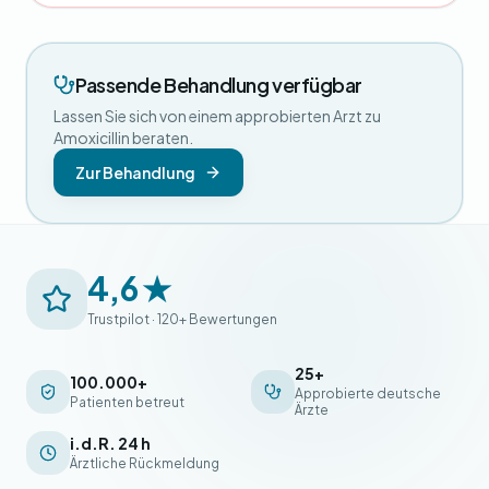
Passende Behandlung verfügbar
Lassen Sie sich von einem approbierten Arzt zu
Amoxicillin beraten.
Zur Behandlung
4,6 ★
Trustpilot · 120+ Bewertungen
25+
100.000+
Approbierte deutsche
Patienten betreut
Ärzte
i.d.R. 24 h
Ärztliche Rückmeldung