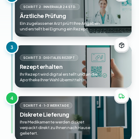
SCHRITT 2 · INNERHALB 24 STD.
Ärztliche Prüfung
Ein zugelassener Arzt prüft Ihre Angaben
und erstellt bei Eignung ein Rezept.
3
SCHRITT 3 · DIGITALES REZEPT
Rezept erhalten
Ihr Rezept wird digital erstellt und an die
Apotheke Ihrer Wahl übermittelt.
4
SCHRITT 4 · 1-3 WERKTAGE
Diskrete Lieferung
Ihre Medikamente werden diskret
verpackt direkt zu Ihnen nach Hause
geliefert.