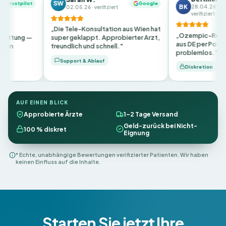
SW
tpilot
Google
BK
28.04.26 ·
02.05.26 · verifiziert
verifiziert
„Die Tele-Konsultation aus Wien hat
„Ozempic-Rezept inn
ng —
super geklappt. Approbierter Arzt,
aus DE per Post — auch
freundlich und schnell."
problemlos."
Support & Ablauf
Diskretion
AUF EINEN BLICK
Approbierte Ärzte
1–2 Tage Versand
Geld-zurück bei Nicht-
100 % diskret
Eignung
* Echte, unabhängige Bewertungen verifizierter Patienten. Wir haben
keinen Einfluss auf die Inhalte.
Starten Sie jetzt Ihre