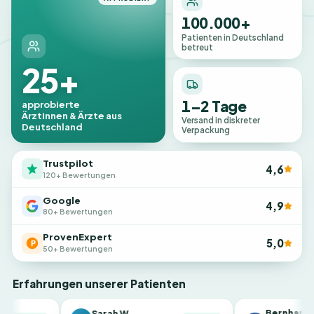
100.000+
Patienten in Deutschland
betreut
25+
1–2 Tage
approbierte
Ärztinnen & Ärzte aus
Versand in diskreter
Deutschland
Verpackung
Trustpilot
4,6
120+ Bewertungen
Google
4,9
80+ Bewertungen
ProvenExpert
5,0
50+ Bewertungen
Erfahrungen unserer Patienten
Bernhard K.
Sarah W.