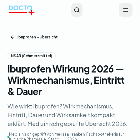
Zum Hauptinhalt springen
Ibuprofen – Übersicht
NSAR (Schmerzmittel)
Ibuprofen Wirkung 2026 —
Wirkmechanismus, Eintritt
& Dauer
Wie wirkt Ibuprofen? Wirkmechanismus,
Eintritt, Dauer und Wirksamkeit kompakt
erklärt. Medizinisch geprüfte Übersicht 2026.
Medizinisch geprüft von
Melissa Franken
, Fachapothekerin für
Klinische Pharmazie · Stand:
Juli 2026