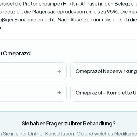
rsibel die Protonenpumpe (H+/K+-ATPase) in den Belegzell
 reduziert die Magensäureproduktion um bis zu 95%. Die max
ßiger Einnahme erreicht. Nach Absetzen normalisiert sich di
n.
zu Omeprazol
Omeprazol Nebenwirkun
n
Omeprazol – Komplette Ü
Sie haben Fragen zu Ihrer Behandlung?
 Sie in einer Online-Konsultation. Ob und welches Medikame