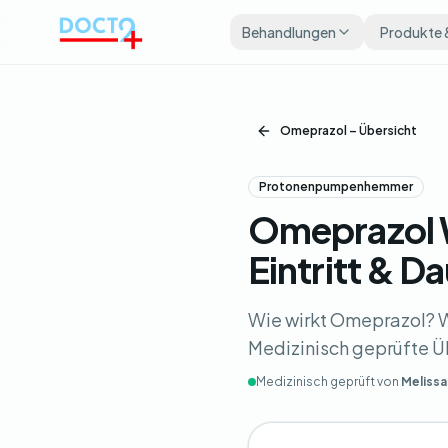
Zum Hauptinhalt springen
Behandlungen
Produkte 
Omeprazol – Übersicht
Protonenpumpenhemmer
Omeprazol 
Eintritt & D
Wie wirkt Omeprazol? W
Medizinisch geprüfte Ü
Medizinisch geprüft von
Melissa