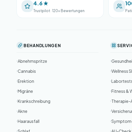
4.6 ★
10
Trustpilot · 120+ Bewertungen
Pat
BEHANDLUNGEN
SERVI
Abnehmspritze
Gesundhe
Cannabis
Wellness 
Erektion
Labortest
Migräne
Fitness & 
Krankschreibung
Therapie-
Akne
Versicher
Haarausfall
Symptom
Schlaf
AU-Check