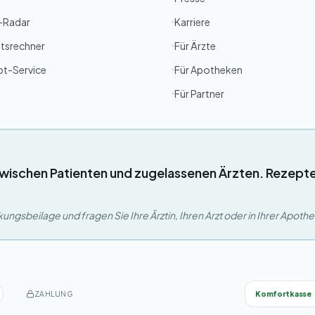
g-Radar
Karriere
tsrechner
Für Ärzte
pt-Service
Für Apotheken
Für Partner
wischen Patienten und zugelassenen Ärzten. Rezept
ngsbeilage und fragen Sie Ihre Ärztin, Ihren Arzt oder in Ihrer Apoth
Komfortkasse
ZAHLUNG