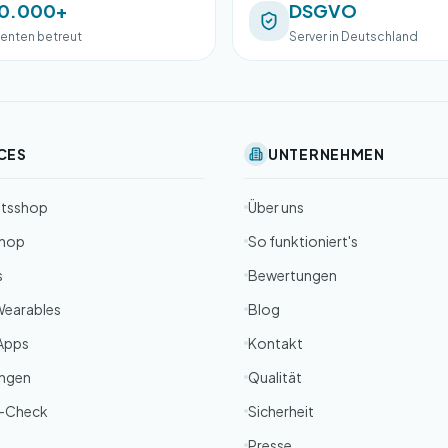
0.000+
DSGVO
ienten betreut
Server in Deutschland
CES
UNTERNEHMEN
itsshop
Über uns
Shop
So funktioniert's
s
Bewertungen
Wearables
Blog
Apps
Kontakt
ungen
Qualität
-Check
Sicherheit
Presse