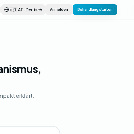
🇦🇹 AT · Deutsch
Anmelden
Behandlung starten
anismus,
pakt erklärt.