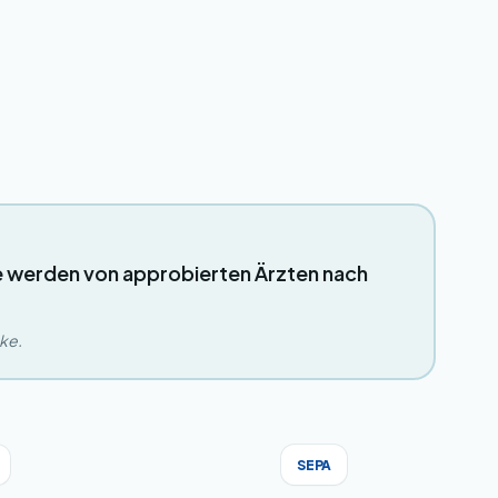
e werden von approbierten Ärzten nach
eke.
SEPA