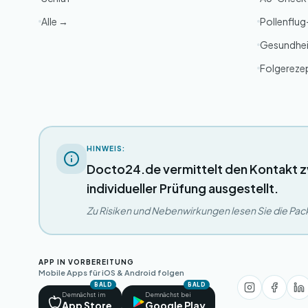
Alle →
Pollenflu
Gesundhei
Folgereze
HINWEIS:
Docto24.de vermittelt den Kontakt z
individueller Prüfung ausgestellt.
Zu Risiken und Nebenwirkungen lesen Sie die Packu
APP IN VORBEREITUNG
Mobile Apps für iOS & Android folgen
BALD
BALD
Demnächst im
Demnächst bei
App Store
Google Play