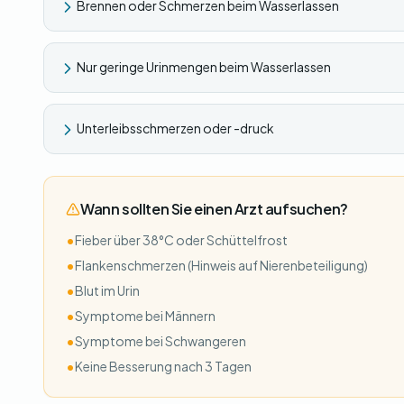
Brennen oder Schmerzen beim Wasserlassen
Nur geringe Urinmengen beim Wasserlassen
Unterleibsschmerzen oder -druck
Wann sollten Sie einen Arzt aufsuchen?
•
Fieber über 38°C oder Schüttelfrost
•
Flankenschmerzen (Hinweis auf Nierenbeteiligung)
•
Blut im Urin
•
Symptome bei Männern
•
Symptome bei Schwangeren
•
Keine Besserung nach 3 Tagen