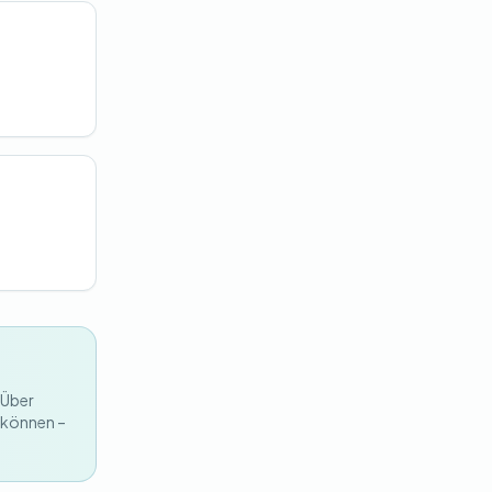
 Über
n können –