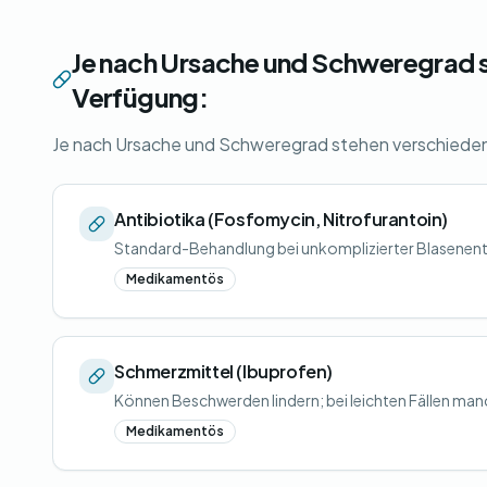
Je nach Ursache und Schweregrad 
Verfügung:
Je nach Ursache und Schweregrad stehen verschiede
Antibiotika (Fosfomycin, Nitrofurantoin)
Standard-Behandlung bei unkomplizierter Blasenent
Medikamentös
Schmerzmittel (Ibuprofen)
Können Beschwerden lindern; bei leichten Fällen manc
Medikamentös