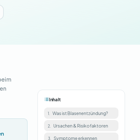
 beim
ren
Inhalt
Was ist Blasenentzündung?
1.
Ursachen & Risikofaktoren
2.
en
Symptome erkennen
3.