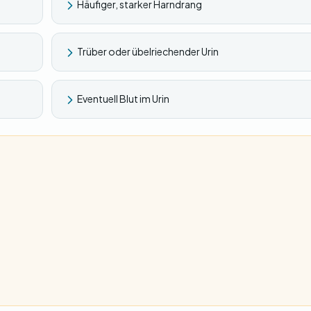
Häufiger, starker Harndrang
Trüber oder übelriechender Urin
Eventuell Blut im Urin