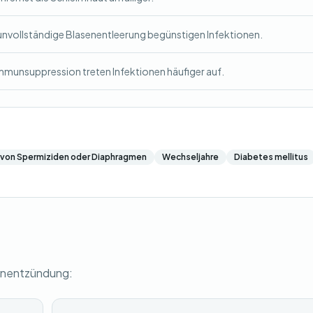
nvollständige Blasenentleerung begünstigen Infektionen.
mmunsuppression treten Infektionen häufiger auf.
von Spermiziden oder Diaphragmen
Wechseljahre
Diabetes mellitus
senentzündung: