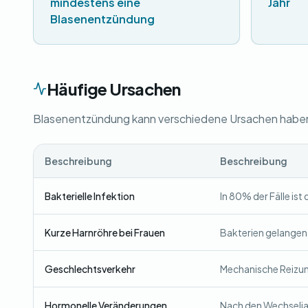
mindestens eine
Jahr
Blasenentzündung
Häufige Ursachen
Blasenentzündung kann verschiedene Ursachen haben. 
Beschreibung
Beschreibung
Bakterielle Infektion
In 80% der Fälle ist
Kurze Harnröhre bei Frauen
Bakterien gelangen l
Geschlechtsverkehr
Mechanische Reizun
Hormonelle Veränderungen
Nach den Wechseljah