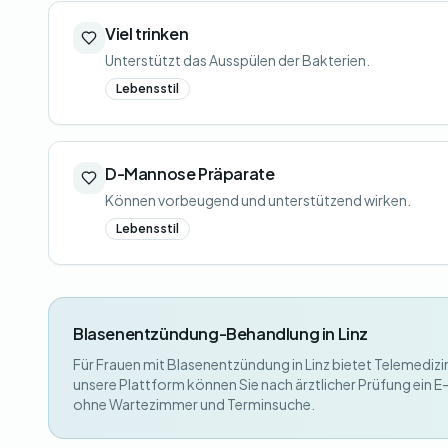
Viel trinken
Unterstützt das Ausspülen der Bakterien.
Lebensstil
D-Mannose Präparate
Können vorbeugend und unterstützend wirken.
Lebensstil
Blasenentzündung-Behandlung in Linz
Für Frauen mit Blasenentzündung in Linz bietet Telemedizin
unsere Plattform können Sie nach ärztlicher Prüfung ein E
ohne Wartezimmer und Terminsuche.