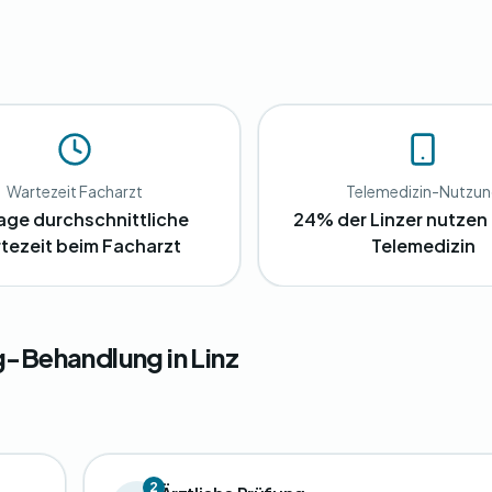
Wartezeit Facharzt
Telemedizin-Nutzu
age durchschnittliche
24% der Linzer nutzen 
tezeit beim Facharzt
Telemedizin
g-Behandlung in Linz
2