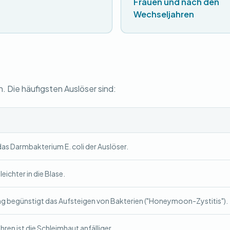
Frauen und nach den
Wechseljahren
Die häufigsten Auslöser sind:
 das Darmbakterium E. coli der Auslöser.
eichter in die Blase.
g begünstigt das Aufsteigen von Bakterien ("Honeymoon-Zystitis").
ren ist die Schleimhaut anfälliger.