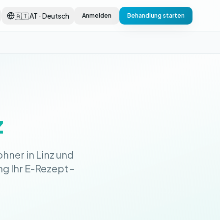
🇦🇹 AT · Deutsch
Anmelden
Behandlung starten
z
hner in Linz und
ng Ihr E-Rezept –