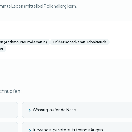
mmte Lebensmittel bei Pollenallergikern.
en (Asthma, Neurodermitis)
Früher Kontakt mit Tabakrauch
er
schnupfen:
Wässrig laufende Nase
Juckende, gerötete, tränende Augen