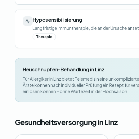
Hyposensibilisierung
Langfristige Immuntherapie, die an der Ursache anset
Therapie
Heuschnupfen-Behandlung in Linz
Für Allergiker in Linz bietet Telemedizin eine unkompliz
Ärzte können nach individueller Prüfung ein Rezept für vers
einlösen können – ohne Wartezeit in der Hochsaison.
Gesundheitsversorgung in Linz