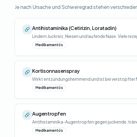
Je nach Ursache und Schweregrad stehen verschiede
Antihistaminika (Cetirizin, Loratadin)
Lindern Juckreiz, Niesen und laufende Nase. Viele rezep
Medikamentös
Kortisonnasenspray
Wirkt entzündungshemmend und ist bei verstopfter 
Medikamentös
Augentropfen
Antihistaminika-Augentropfen gegen juckende, trä
Medikamentös