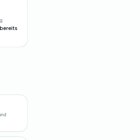
ng
bereits
 und