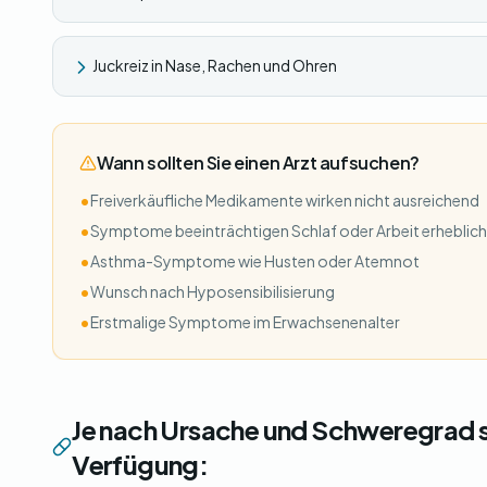
Juckreiz in Nase, Rachen und Ohren
Wann sollten Sie einen Arzt aufsuchen?
•
Freiverkäufliche Medikamente wirken nicht ausreichend
•
Symptome beeinträchtigen Schlaf oder Arbeit erheblich
•
Asthma-Symptome wie Husten oder Atemnot
•
Wunsch nach Hyposensibilisierung
•
Erstmalige Symptome im Erwachsenenalter
Je nach Ursache und Schweregrad 
Verfügung: