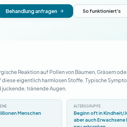
Behandlung anfragen
So funktioniert's
lergische Reaktion auf Pollen von Bäumen, Gräsern ode
 diese eigentlich harmlosen Stoffe. Typische Sympt
d juckende, tränende Augen.
ENE
ALTERSGRUPPE
Millionen Menschen
Beginn oft in Kindheit/
aber auch Erwachsene
neu erkranken