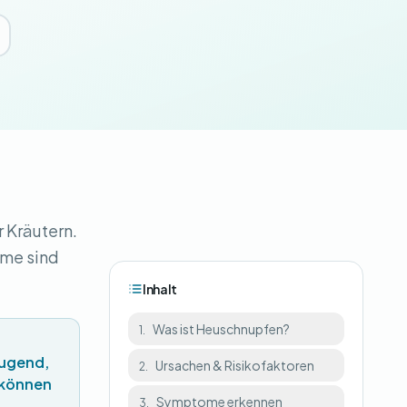
r Kräutern.
ome sind
Inhalt
Was ist Heuschnupfen?
1.
Jugend,
Ursachen & Risikofaktoren
2.
 können
Symptome erkennen
3.