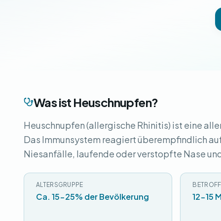
Was ist Heuschnupfen?
Heuschnupfen (allergische Rhinitis) ist eine al
Das Immunsystem reagiert überempfindlich auf
Niesanfälle, laufende oder verstopfte Nase un
ALTERSGRUPPE
BETROFF
Ca. 15-25% der Bevölkerung
12-15 