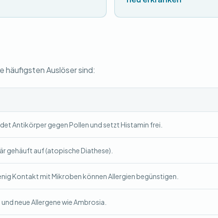
häufigsten Auslöser sind:
et Antikörper gegen Pollen und setzt Histamin frei.
iär gehäuft auf (atopische Diathese).
nig Kontakt mit Mikroben können Allergien begünstigen.
 und neue Allergene wie Ambrosia.