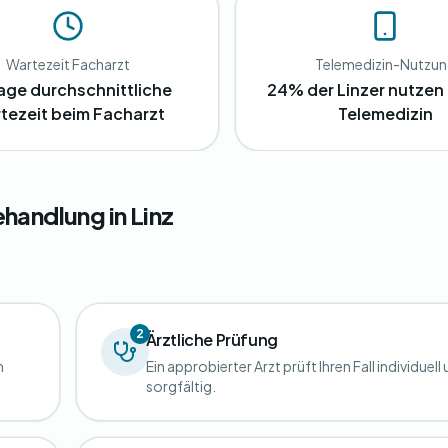
Wartezeit Facharzt
Telemedizin-Nutzu
age durchschnittliche
24% der Linzer nutzen 
tezeit beim Facharzt
Telemedizin
handlung in Linz
2
Ärztliche Prüfung
n
Ein approbierter Arzt prüft Ihren Fall individuell
sorgfältig.