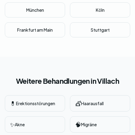
München
Köln
Frankfurt am Main
Stuttgart
Weitere Behandlungen in Villach
💊
💇
Erektionsstörungen
Haarausfall
✨
🧠
Akne
Migräne