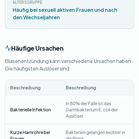
ALTERSGRUPPE
Häufig bei sexuell aktiven Frauen und nach
den Wechseljahren
Häufige Ursachen
Blasenentzündung kann verschiedene Ursachen haben.
Die häufigsten Auslöser sind:
Beschreibung
Beschreibung
In 80% der Fälle ist das
Bakterielle Infektion
Darmbakterium E. coli der
Auslöser.
Kurze Harnröhre bei
Bakterien gelangen leichter in
Frauen
die Blase.