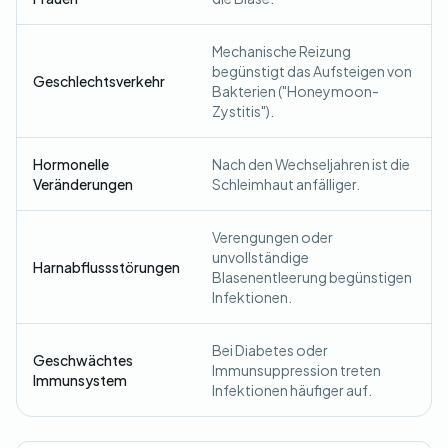
Mechanische Reizung
begünstigt das Aufsteigen von
Geschlechtsverkehr
Bakterien ("Honeymoon-
Zystitis").
Hormonelle
Nach den Wechseljahren ist die
Veränderungen
Schleimhaut anfälliger.
Verengungen oder
unvollständige
Harnabflussstörungen
Blasenentleerung begünstigen
Infektionen.
Bei Diabetes oder
Geschwächtes
Immunsuppression treten
Immunsystem
Infektionen häufiger auf.