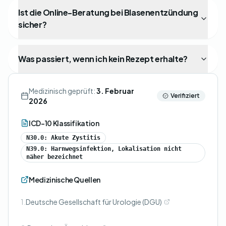
Ist die Online-Beratung bei Blasenentzündung
sicher?
Was passiert, wenn ich kein Rezept erhalte?
Medizinisch geprüft:
3. Februar
Verifiziert
2026
ICD-10 Klassifikation
N30.0: Akute Zystitis
N39.0: Harnwegsinfektion, Lokalisation nicht
näher bezeichnet
Medizinische Quellen
1.
Deutsche Gesellschaft für Urologie (DGU)