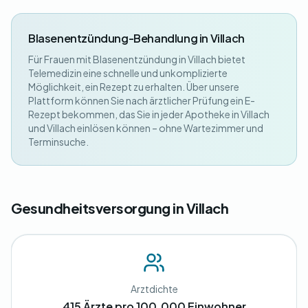
Blasenentzündung-Behandlung in Villach
Für Frauen mit Blasenentzündung in Villach bietet
Telemedizin eine schnelle und unkomplizierte
Möglichkeit, ein Rezept zu erhalten. Über unsere
Plattform können Sie nach ärztlicher Prüfung ein E-
Rezept bekommen, das Sie in jeder Apotheke in Villach
und Villach einlösen können – ohne Wartezimmer und
Terminsuche.
Gesundheitsversorgung in Villach
Arztdichte
415 Ärzte pro 100.000 Einwohner