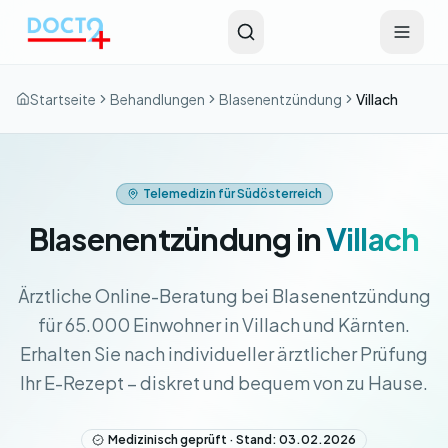
Zum Hauptinhalt springen
Startseite
Behandlungen
Blasenentzündung
Villach
Telemedizin für Südösterreich
Blasenentzündung in
Villach
Ärztliche Online-Beratung bei Blasenentzündung
für 65.000 Einwohner in Villach und Kärnten.
Erhalten Sie nach individueller ärztlicher Prüfung
Ihr E-Rezept – diskret und bequem von zu Hause.
Medizinisch geprüft · Stand: 03.02.2026