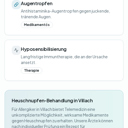
Augentropfen
Antihistaminika-Augentropfen gegen juckende,
tränende Augen.
Medikamentös
Hyposensibilisierung
Langfristige Immuntherapie, die an der Ursache
ansetzt.
Therapie
Heuschnupfen-Behandlung in Villach
Für Allergiker in Villach bietet Telemedizin eine
unkomplizierte Möglichkeit, wirksame Medikamente
gegen Heuschnupfen zu erhalten. Unsere Ärzte können
nach individueller Prüfung ein Rezept für