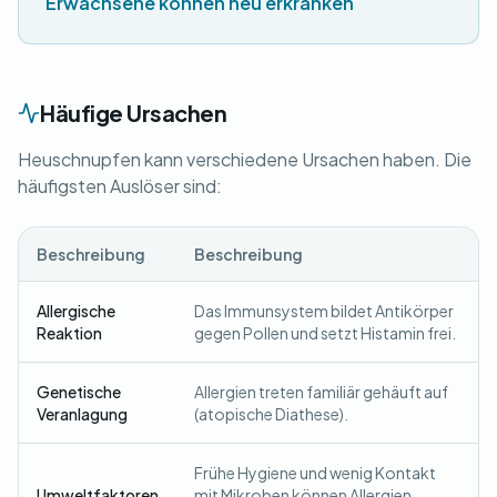
Erwachsene können neu erkranken
Häufige Ursachen
Heuschnupfen kann verschiedene Ursachen haben. Die
häufigsten Auslöser sind:
Beschreibung
Beschreibung
Allergische
Das Immunsystem bildet Antikörper
Reaktion
gegen Pollen und setzt Histamin frei.
Genetische
Allergien treten familiär gehäuft auf
Veranlagung
(atopische Diathese).
Frühe Hygiene und wenig Kontakt
Umweltfaktoren
mit Mikroben können Allergien