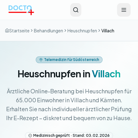
Zum Hauptinhalt springen
Startseite
Behandlungen
Heuschnupfen
Villach
Telemedizin für Südösterreich
Heuschnupfen in
Villach
Ärztliche Online-Beratung bei Heuschnupfen für
65.000 Einwohner in Villach und Kärnten.
Erhalten Sie nach individueller ärztlicher Prüfung
Ihr E-Rezept – diskret und bequem von zu Hause.
Medizinisch geprüft · Stand: 03.02.2026