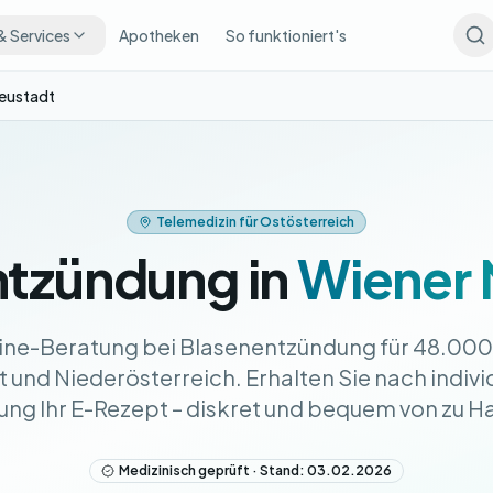
& Services
Apotheken
So funktioniert's
eustadt
Telemedizin für Ostösterreich
ntzündung in
Wiener 
line-Beratung bei Blasenentzündung für 48.000
und Niederösterreich. Erhalten Sie nach individ
ung Ihr E-Rezept – diskret und bequem von zu H
Medizinisch geprüft · Stand: 03.02.2026