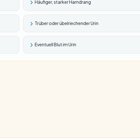
Häufiger, starker Harndrang
Trüber oder übelriechender Urin
Eventuell Blut im Urin