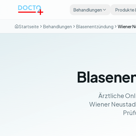
Zum Hauptinhalt springen
Behandlungen
Produkte 
Startseite
Behandlungen
Blasenentzündung
Wiener N
Blasene
Ärztliche On
Wiener Neustadt 
Prüf