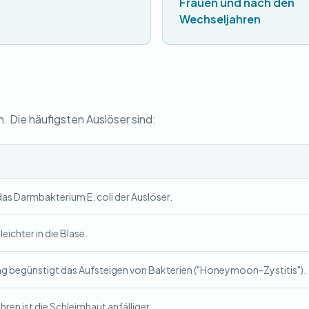
Frauen und nach den
Wechseljahren
Die häufigsten Auslöser sind:
 das Darmbakterium E. coli der Auslöser.
eichter in die Blase.
g begünstigt das Aufsteigen von Bakterien ("Honeymoon-Zystitis").
ren ist die Schleimhaut anfälliger.