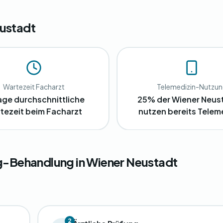
eustadt
Wartezeit Facharzt
Telemedizin-Nutzu
age durchschnittliche
25% der Wiener Neus
tezeit beim Facharzt
nutzen bereits Telem
ng-Behandlung in Wiener Neustadt
2