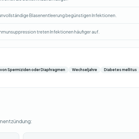
nvollständige Blasenentleerung begünstigen Infektionen.
mmunsuppression treten Infektionen häufiger auf.
von Spermiziden oder Diaphragmen
Wechseljahre
Diabetes mellitus
senentzündung: