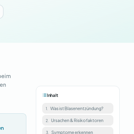
 beim
ren
Inhalt
Was ist Blasenentzündung?
1.
Ursachen & Risikofaktoren
2.
en
Symptome erkennen
3.