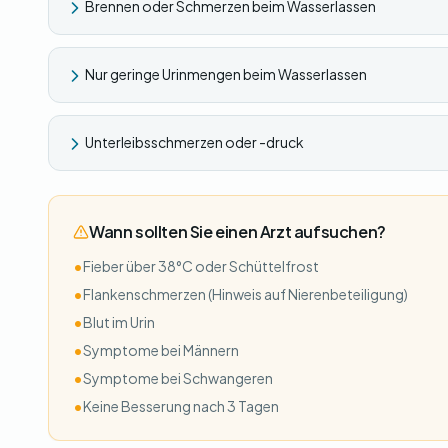
Brennen oder Schmerzen beim Wasserlassen
Nur geringe Urinmengen beim Wasserlassen
Unterleibsschmerzen oder -druck
Wann sollten Sie einen Arzt aufsuchen?
•
Fieber über 38°C oder Schüttelfrost
•
Flankenschmerzen (Hinweis auf Nierenbeteiligung)
•
Blut im Urin
•
Symptome bei Männern
•
Symptome bei Schwangeren
•
Keine Besserung nach 3 Tagen