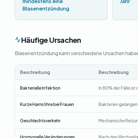
mindestens eine
Jahr
Blasenentzündung
Häufige Ursachen
Blasenentzündung kann verschiedene Ursachen haben. 
Beschreibung
Beschreibung
Bakterielle Infektion
In 80% der Fälle ist
Kurze Harnröhre bei Frauen
Bakterien gelangen l
Geschlechtsverkehr
Mechanische Reizun
Hormonelle Veränderungen
Nach den Wechseljah