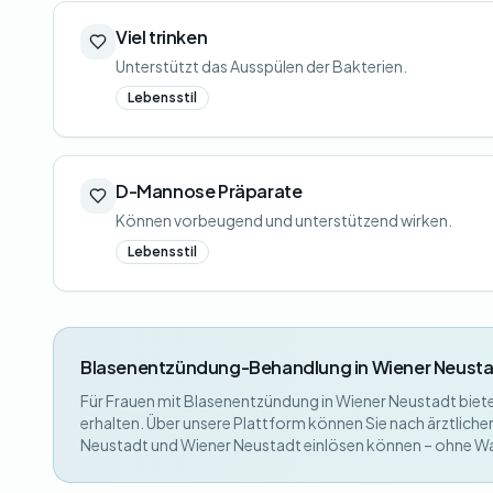
Viel trinken
Unterstützt das Ausspülen der Bakterien.
Lebensstil
D-Mannose Präparate
Können vorbeugend und unterstützend wirken.
Lebensstil
Blasenentzündung-Behandlung in Wiener Neust
Für Frauen mit Blasenentzündung in Wiener Neustadt bietet
erhalten. Über unsere Plattform können Sie nach ärztlich
Neustadt und Wiener Neustadt einlösen können – ohne W