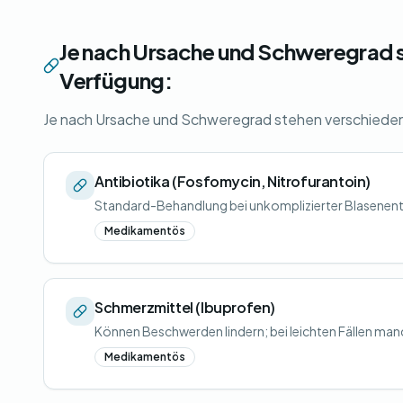
Je nach Ursache und Schweregrad 
Verfügung:
Je nach Ursache und Schweregrad stehen verschiede
Antibiotika (Fosfomycin, Nitrofurantoin)
Standard-Behandlung bei unkomplizierter Blasenent
Medikamentös
Schmerzmittel (Ibuprofen)
Können Beschwerden lindern; bei leichten Fällen manc
Medikamentös