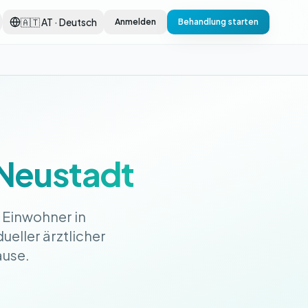
🇦🇹 AT · Deutsch
Anmelden
Behandlung starten
Neustadt
 Einwohner in
ueller ärztlicher
ause.