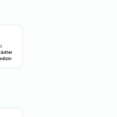
ng
tädter
edizin