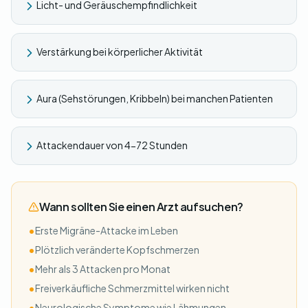
Licht- und Geräuschempfindlichkeit
Verstärkung bei körperlicher Aktivität
Aura (Sehstörungen, Kribbeln) bei manchen Patienten
Attackendauer von 4-72 Stunden
Wann sollten Sie einen Arzt aufsuchen?
•
Erste Migräne-Attacke im Leben
•
Plötzlich veränderte Kopfschmerzen
•
Mehr als 3 Attacken pro Monat
•
Freiverkäufliche Schmerzmittel wirken nicht
•
Neurologische Symptome wie Lähmungen