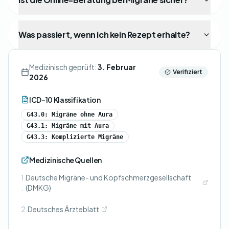
Was passiert, wenn ich kein Rezept erhalte?
Medizinisch geprüft:
3. Februar
Verifiziert
2026
ICD-10 Klassifikation
G43.0: Migräne ohne Aura
G43.1: Migräne mit Aura
G43.3: Komplizierte Migräne
Medizinische Quellen
1
Deutsche Migräne- und Kopfschmerzgesellschaft
.
(DMKG)
2.
Deutsches Ärzteblatt