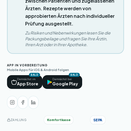
zwischen Patienten und zugelassenen
Ärzten. Rezepte werden von
approbierten Ärzten nach individueller
Prüfung ausgestellt.
Zu Risiken und Nebenwirkungen lesen Sie die
Packungsbeilage und fragen Sie Ihre Ärztin,
Ihren Arzt oder in Ihrer Apotheke.
APP IN VORBEREITUNG
Mobile Apps für iOS & Android folgen
BALD
BALD
Demnächst im
Demnächst bei
App Store
Google Play
SEPA
Komfortkasse
ZAHLUNG