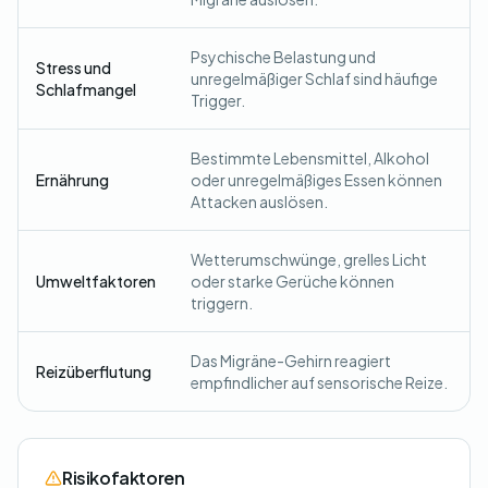
Psychische Belastung und
Stress und
unregelmäßiger Schlaf sind häufige
Schlafmangel
Trigger.
Bestimmte Lebensmittel, Alkohol
Ernährung
oder unregelmäßiges Essen können
Attacken auslösen.
Wetterumschwünge, grelles Licht
Umweltfaktoren
oder starke Gerüche können
triggern.
Das Migräne-Gehirn reagiert
Reizüberflutung
empfindlicher auf sensorische Reize.
Risikofaktoren