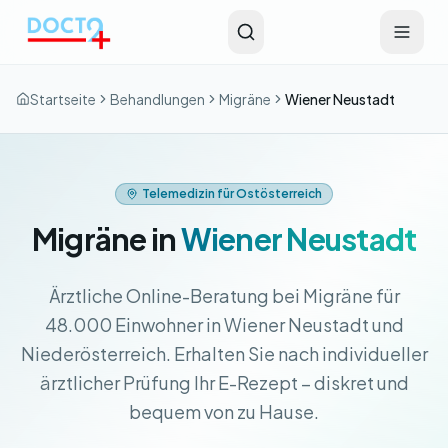
Zum Hauptinhalt springen
Startseite
Behandlungen
Migräne
Wiener Neustadt
Telemedizin für Ostösterreich
Migräne in
Wiener Neustadt
Ärztliche Online-Beratung bei Migräne für
48.000 Einwohner in Wiener Neustadt und
Niederösterreich. Erhalten Sie nach individueller
ärztlicher Prüfung Ihr E-Rezept – diskret und
bequem von zu Hause.