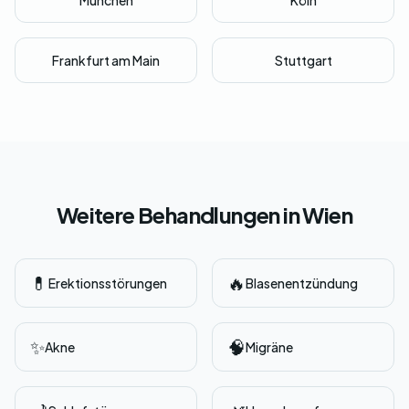
München
Köln
Frankfurt am Main
Stuttgart
Weitere Behandlungen in Wien
💊
🔥
Erektionsstörungen
Blasenentzündung
✨
🧠
Akne
Migräne