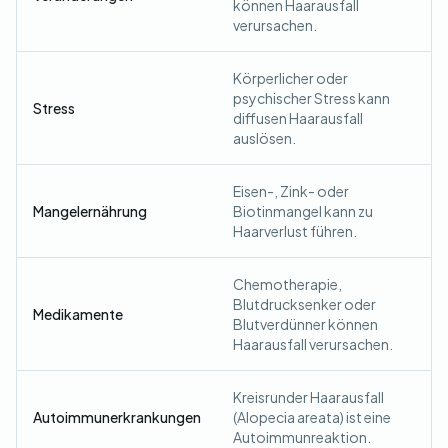
können Haarausfall
verursachen.
Körperlicher oder
psychischer Stress kann
Stress
diffusen Haarausfall
auslösen.
Eisen-, Zink- oder
Mangelernährung
Biotinmangel kann zu
Haarverlust führen.
Chemotherapie,
Blutdrucksenker oder
Medikamente
Blutverdünner können
Haarausfall verursachen.
Kreisrunder Haarausfall
Autoimmunerkrankungen
(Alopecia areata) ist eine
Autoimmunreaktion.