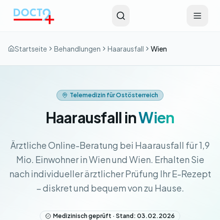
Zum Hauptinhalt springen
Startseite
Behandlungen
Haarausfall
Wien
Telemedizin für Ostösterreich
Haarausfall in
Wien
Ärztliche Online-Beratung bei Haarausfall für 1,9
Mio. Einwohner in Wien und Wien. Erhalten Sie
nach individueller ärztlicher Prüfung Ihr E-Rezept
– diskret und bequem von zu Hause.
Medizinisch geprüft · Stand: 03.02.2026