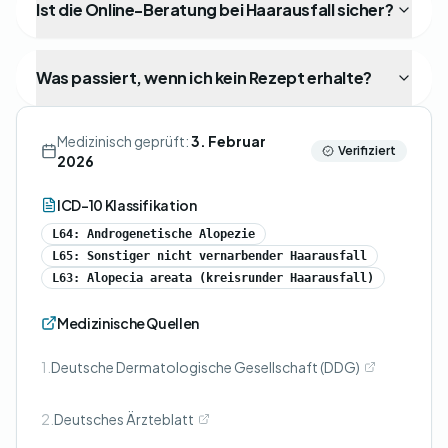
Ist die Online-Beratung bei Haarausfall sicher?
Was passiert, wenn ich kein Rezept erhalte?
Medizinisch geprüft:
3. Februar
Verifiziert
2026
ICD-10 Klassifikation
L64: Androgenetische Alopezie
L65: Sonstiger nicht vernarbender Haarausfall
L63: Alopecia areata (kreisrunder Haarausfall)
Medizinische Quellen
1.
Deutsche Dermatologische Gesellschaft (DDG)
2.
Deutsches Ärzteblatt