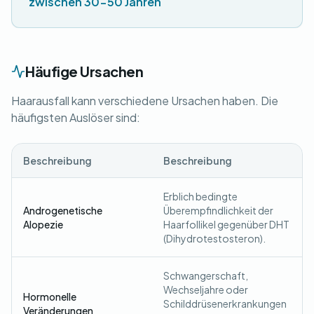
zwischen 30-50 Jahren
Häufige Ursachen
Haarausfall kann verschiedene Ursachen haben. Die
häufigsten Auslöser sind:
Beschreibung
Beschreibung
Erblich bedingte
Androgenetische
Überempfindlichkeit der
Alopezie
Haarfollikel gegenüber DHT
(Dihydrotestosteron).
Schwangerschaft,
Wechseljahre oder
Hormonelle
Schilddrüsenerkrankungen
Veränderungen