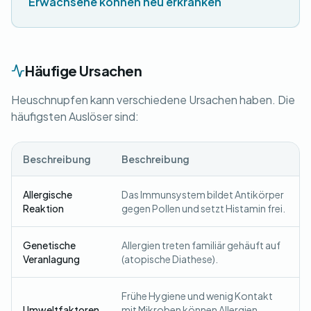
Erwachsene können neu erkranken
Häufige Ursachen
Heuschnupfen kann verschiedene Ursachen haben. Die
häufigsten Auslöser sind:
Beschreibung
Beschreibung
Allergische
Das Immunsystem bildet Antikörper
Reaktion
gegen Pollen und setzt Histamin frei.
Genetische
Allergien treten familiär gehäuft auf
Veranlagung
(atopische Diathese).
Frühe Hygiene und wenig Kontakt
Umweltfaktoren
mit Mikroben können Allergien