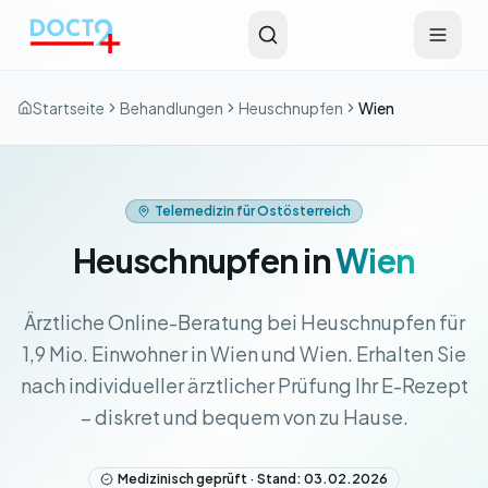
Zum Hauptinhalt springen
Startseite
Behandlungen
Heuschnupfen
Wien
Telemedizin für Ostösterreich
Heuschnupfen in
Wien
Ärztliche Online-Beratung bei Heuschnupfen für
1,9 Mio. Einwohner in Wien und Wien. Erhalten Sie
nach individueller ärztlicher Prüfung Ihr E-Rezept
– diskret und bequem von zu Hause.
Medizinisch geprüft · Stand: 03.02.2026