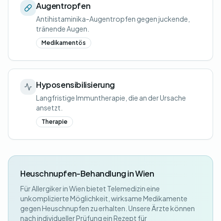
Augentropfen
Antihistaminika-Augentropfen gegen juckende,
tränende Augen.
Medikamentös
Hyposensibilisierung
Langfristige Immuntherapie, die an der Ursache
ansetzt.
Therapie
Heuschnupfen-Behandlung in Wien
Für Allergiker in Wien bietet Telemedizin eine
unkomplizierte Möglichkeit, wirksame Medikamente
gegen Heuschnupfen zu erhalten. Unsere Ärzte können
nach individueller Prüfung ein Rezept für