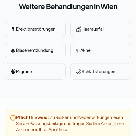
Weitere Behandlungen in Wien
💊
💇
Erektionsstörungen
Haarausfall
🔥
✨
Blasenentzündung
Akne
🧠
🌙
Migräne
Schlafstörungen
Pflichthinweis:
Zu Risiken und Nebenwirkungen lesen
Sie die Packungsbeilage und fragen Sie Ihre Ärztin, Ihren
Arzt oder in Ihrer Apotheke.