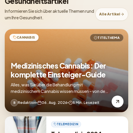
Gesundheitsartikel
Informieren Sie sich über aktuelle Themen rund
Alle Artikel
um Ihre Gesundheit.
CANNABIS
TITELTHEMA
Medizinisches Cannabis: Der
komplette Einsteiger-Guide
Alles, was Sie über die Behandlung mit
medizinischem Cannabis wissen müssen – von der
Verschreibung bis zur Anwendung.
Redaktion
06. Aug. 2026
8 Min. Lesezeit
R
TELEMEDIZIN