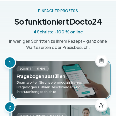
EINFACHER PROZESS
So funktioniert Docto24
4 Schritte · 100 % online
In wenigen Schritten zu Ihrem Rezept – ganz ohne
Wartezeiten oder Praxisbesuch.
1
SCHRITT 1 · ~5 MIN.
Fragebogen ausfüllen
Beantworten Sie unseren medizinischen
Fragebogen zu Ihren Beschwerden und
Ihrer Krankengeschichte.
2
SCHRITT 2 · INNERHALB 24 STD.