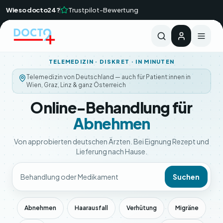
Zum Hauptinhalt springen
Wieso docto24?
Trustpilot-Bewertung
Ärztliche Rückmeldung i.d.R. innerhalb von 24 Std
TELEMEDIZIN · DISKRET · IN MINUTEN
Telemedizin von Deutschland — auch für Patient:innen in
Wien, Graz, Linz & ganz Österreich
Online-Behandlung für
Abnehmen
Von approbierten deutschen Ärzten. Bei Eignung Rezept und
Lieferung nach Hause.
Suchen
Abnehmen
Haarausfall
Verhütung
Migräne