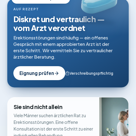
AUF REZEPT
Diskret und vertraulich —
vom Arzt verordnet
Erektionsstörungen sind häufig — ein offenes
Gespräch mit einem approbierten Arzt ist der
erste Schritt. Wir vermitteln Sie zu vertraulicher
ärztlicher Beratung.
Eignung prüfen
Verschreibungspflichtig
Sie sind nicht allein
Viele Männer suchen ärztlichen Rat zu
Erektionsstörungen. Eine offene
Konsultation ist der erste Schritt zu einer
individuellen Behandlung.