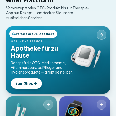
Vom rezeptfreien OTC-Produkt bis zur Therapie-
App auf Rezept — entdecken Sie unsere
zusätzlichen Services.
Versand aus DE-Apotheke
OTC-Produkte
GESUNDHEITSSHOP
Apotheke für zu
Hause
Rezeptfreie OTC-Medikamente,
Vitaminpräparate, Pflege- und
Hygieneprodukte — direkt bestellbar.
Zum Shop