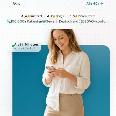
Akne
Alle 40+
4,6
4,9
5,0
Trustpilot
Google
ProvenExpert
100.000+ Patienten
Server in Deutschland
DSGVO-konform
Arzt in Minuten
approbierte Ärzte