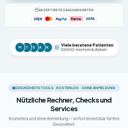
AKZEPTIERTE ZAHLUNGSARTEN
VISA
Pay
Pal
SEPA
Klarna.
Viele beratene Patienten
M
T
S
A
K
DSGVO-konform & diskret
GESUNDHEITSTOOLS · KOSTENLOS · OHNE ANMELDUNG
Nützliche Rechner, Checks und
Services
Kostenlos und ohne Anmeldung — sofort einsetzbar für Ihre
Gesundheit.