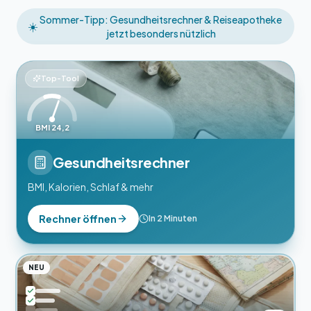
Sommer-Tipp: Gesundheitsrechner & Reiseapotheke
☀️
jetzt besonders nützlich
Top-Tool
BMI 24,2
Gesundheitsrechner
BMI, Kalorien, Schlaf & mehr
Rechner öffnen
In 2 Minuten
NEU