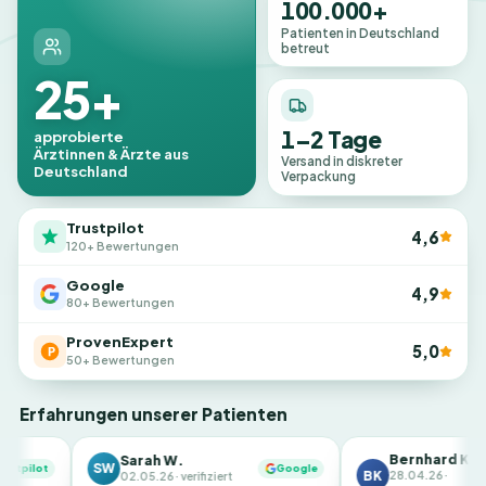
100.000+
Patienten in Deutschland
betreut
25+
1–2 Tage
approbierte
Ärztinnen & Ärzte aus
Versand in diskreter
Deutschland
Verpackung
Trustpilot
4,6
120+ Bewertungen
Google
4,9
80+ Bewertungen
ProvenExpert
5,0
50+ Bewertungen
Erfahrungen unserer Patienten
Bernhard K.
Sarah W.
Google
BK
ProvenExpert
28.04.26 ·
02.05.26 · verifiziert