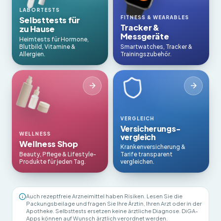
LABORTESTS
FITNESS & WEARABLES
Selbsttests für
Tracker &
zu Hause
Messgeräte
Heimtests für Hormone,
Blutbild, Vitamine &
Smartwatches, Tracker &
Allergien.
Trainingszubehör.
VERGLEICH
Versicherungs­
WELLNESS
vergleich
Wellness Shop
Krankenversicherung &
Beauty, Pflege & Lifestyle-
Tarife transparent
Produkte für jeden Tag.
vergleichen.
Auch rezeptfreie Arzneimittel haben Risiken. Lesen Sie die
Packungsbeilage und fragen Sie Ihre Ärztin, Ihren Arzt oder in der
Apotheke. Selbsttests ersetzen keine ärztliche Diagnose. DiGA-
Apps können auf Wunsch ärztlich verordnet werden.