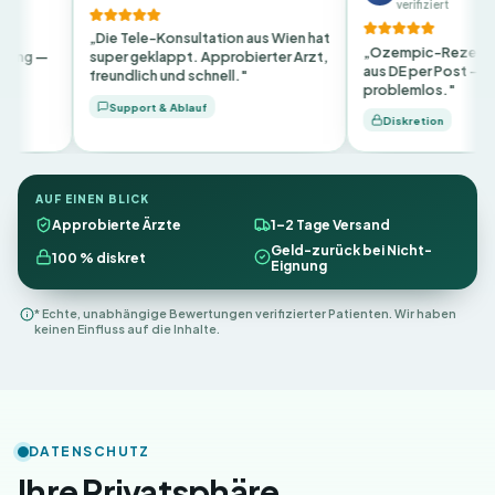
verifiziert
 Tele-Konsultation aus Wien hat
„Ozempic-Rezept innerhalb 24h
r geklappt. Approbierter Arzt,
aus DE per Post — auch in Salzburg
ndlich und schnell."
problemlos."
pport & Ablauf
Diskretion
AUF EINEN BLICK
Approbierte Ärzte
1–2 Tage Versand
Geld-zurück bei Nicht-
100 % diskret
Eignung
* Echte, unabhängige Bewertungen verifizierter Patienten. Wir haben
keinen Einfluss auf die Inhalte.
DATENSCHUTZ
Ihre Privatsphäre