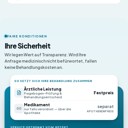
FAIRE KONDITIONEN
Ihre Sicherheit
Wir legen Wert auf Transparenz. Wird Ihre
Anfrage medizinisch nicht befürwortet, fallen
keine Behandlungskosten an.
SO SETZT SICH IHRE BEHANDLUNG ZUSAMMEN
Ärztliche Leistung
Festpreis
Fragebogen-Prüfung &
Behandlungsentscheid
Medikament
separat
nur falls verordnet — über die
APOTHEKENPREIS
Apotheke
SERVICE GETRENNT VOM REZEPT