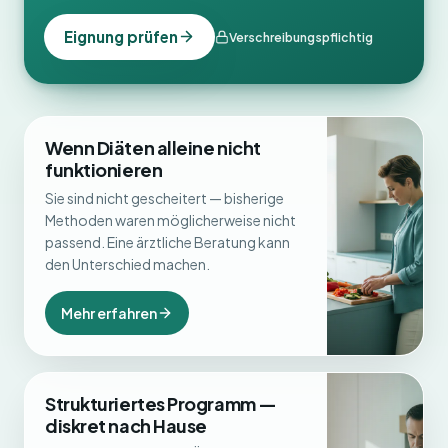
Eignung prüfen
Verschreibungspflichtig
Wenn Diäten alleine nicht
funktionieren
Sie sind nicht gescheitert — bisherige
Methoden waren möglicherweise nicht
passend. Eine ärztliche Beratung kann
den Unterschied machen.
Mehr erfahren
Strukturiertes Programm —
diskret nach Hause