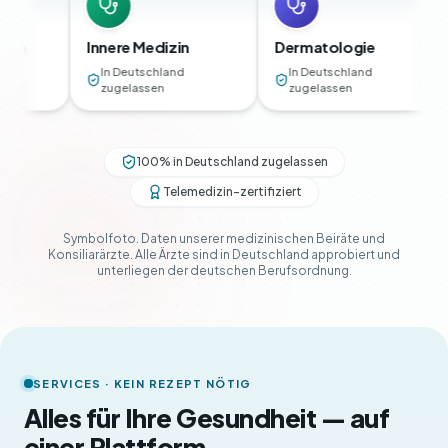
Innere Medizin
Dermatologie
Urologie
In Deutschland
In Deutschland
In Deuts
zugelassen
zugelassen
zugelas
100% in Deutschland zugelassen
Telemedizin-zertifiziert
Symbolfoto. Daten unserer medizinischen Beiräte und
Konsiliarärzte. Alle Ärzte sind in Deutschland approbiert und
unterliegen der deutschen Berufsordnung.
SERVICES · KEIN REZEPT NÖTIG
Alles für Ihre Gesundheit — auf
einer Plattform