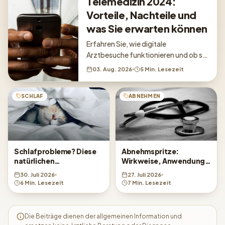
Telemedizin 2024:
Vorteile, Nachteile und
was Sie erwarten können
Erfahren Sie, wie digitale
Arztbesuche funktionieren und ob sie
für Ihre Gesundheitsbedürfnisse
03. Aug. 2026
5 Min. Lesezeit
geeignet sind.
SCHLAF
ABNEHMEN
Schlafprobleme? Diese
Abnehmspritze:
natürlichen
Wirkweise, Anwendung
Behandlungsmethoden
und was Sie wissen
30. Juli 2026
27. Juli 2026
helfen
sollten
6 Min. Lesezeit
7 Min. Lesezeit
Die Beiträge dienen der allgemeinen Information und