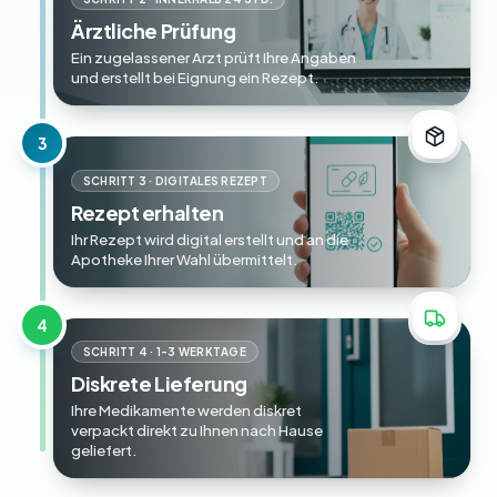
Ärztliche Prüfung
Ein zugelassener Arzt prüft Ihre Angaben
und erstellt bei Eignung ein Rezept.
3
SCHRITT 3 · DIGITALES REZEPT
Rezept erhalten
Ihr Rezept wird digital erstellt und an die
Apotheke Ihrer Wahl übermittelt.
4
SCHRITT 4 · 1-3 WERKTAGE
Diskrete Lieferung
Ihre Medikamente werden diskret
verpackt direkt zu Ihnen nach Hause
geliefert.