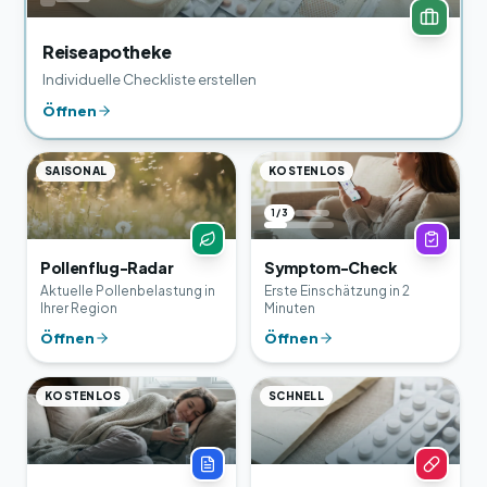
Reiseapotheke
Individuelle Checkliste erstellen
Öffnen
SAISONAL
KOSTENLOS
1 / 3
Pollenflug-Radar
Symptom-Check
Aktuelle Pollenbelastung in
Erste Einschätzung in 2
Ihrer Region
Minuten
Öffnen
Öffnen
KOSTENLOS
SCHNELL