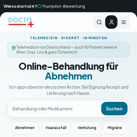
Zum Hauptinhalt springen
Wieso docto24?
Trustpilot-Bewertung
Ärztliche Rückmeldung i.d.R. innerhalb von 24 Std
TELEMEDIZIN · DISKRET · IN MINUTEN
Telemedizin von Deutschland — auch für Patient:innen in
Wien, Graz, Linz & ganz Österreich
Online-Behandlung für
Abnehmen
Von approbierten deutschen Ärzten. Bei Eignung Rezept und
Lieferung nach Hause.
Suchen
Abnehmen
Haarausfall
Verhütung
Migräne