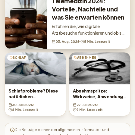
Telemedizin 2024:
Vorteile, Nachteile und
was Sie erwarten können
Erfahren Sie, wie digitale
Arztbesuche funktionieren und ob sie
für Ihre Gesundheitsbedürfnisse
03. Aug. 2026
5 Min. Lesezeit
geeignet sind.
SCHLAF
ABNEHMEN
Schlafprobleme? Diese
Abnehmspritze:
natürlichen
Wirkweise, Anwendung
Behandlungsmethoden
und was Sie wissen
30. Juli 2026
27. Juli 2026
helfen
sollten
6 Min. Lesezeit
7 Min. Lesezeit
Die Beiträge dienen der allgemeinen Information und