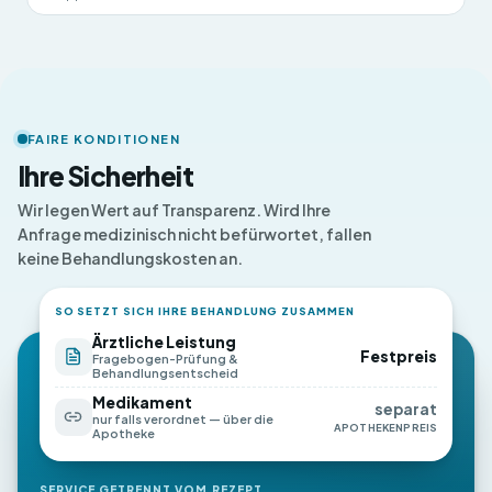
FAIRE KONDITIONEN
Ihre Sicherheit
Wir legen Wert auf Transparenz. Wird Ihre
Anfrage medizinisch nicht befürwortet, fallen
keine Behandlungskosten an.
SO SETZT SICH IHRE BEHANDLUNG ZUSAMMEN
Ärztliche Leistung
Festpreis
Fragebogen-Prüfung &
Behandlungsentscheid
Medikament
separat
nur falls verordnet — über die
APOTHEKENPREIS
Apotheke
SERVICE GETRENNT VOM REZEPT