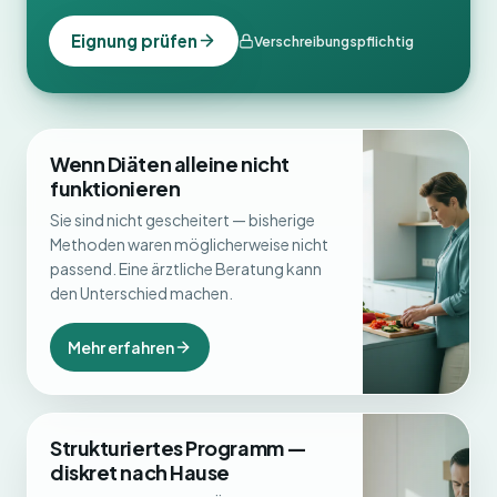
Eignung prüfen
Verschreibungspflichtig
Wenn Diäten alleine nicht
funktionieren
Sie sind nicht gescheitert — bisherige
Methoden waren möglicherweise nicht
passend. Eine ärztliche Beratung kann
den Unterschied machen.
Mehr erfahren
Strukturiertes Programm —
diskret nach Hause