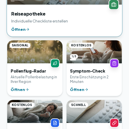
Reiseapotheke
Individuelle Checkliste erstellen
Öffnen
SAISONAL
KOSTENLOS
1 / 3
Pollenflug-Radar
Symptom-Check
Aktuelle Pollenbelastung in
Erste Einschätzung in 2
Ihrer Region
Minuten
Öffnen
Öffnen
KOSTENLOS
SCHNELL