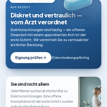
AUF REZEPT
Diskret und vertraulich —
vom Arzt verordnet
Erektionsstörungen sind häufig — ein offenes
Gespräch mit einem approbierten Arzt ist der
erste Schritt. Wir vermitteln Sie zu vertraulicher
ärztlicher Beratung.
Eignung prüfen
Verschreibungspflichtig
Sie sind nicht allein
Viele Männer suchen ärztlichen Rat zu
Erektionsstörungen. Eine offene
Konsultation ist der erste Schritt zu einer
individuellen Behandlung.