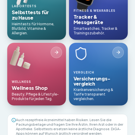
LABORTESTS
FITNESS & WEARABLES
Selbsttests für
Tracker &
zu Hause
Messgeräte
Heimtests für Hormone,
Blutbild, Vitamine &
Smartwatches, Tracker &
Allergien.
Trainingszubehör.
VERGLEICH
Versicherungs­
WELLNESS
vergleich
Wellness Shop
Krankenversicherung &
Beauty, Pflege & Lifestyle-
Tarife transparent
Produkte für jeden Tag.
vergleichen.
Auch rezeptfreie Arzneimittel haben Risiken. Lesen Sie die
Packungsbeilage und fragen Sie Ihre Ärztin, Ihren Arzt oder in der
Apotheke. Selbsttests ersetzen keine ärztliche Diagnose. DiGA-
Apps können auf Wunsch ärztlich verordnet werden.