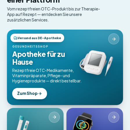
Vom rezeptfreien OTC-Produkt bis zur Therapie-
App auf Rezept — entdecken Sie unsere
zusätzlichen Services.
Versand aus DE-Apotheke
OTC-Produkte
GESUNDHEITSSHOP
Apotheke für zu
Hause
Rezeptfreie OTC-Medikamente,
Vitaminpräparate, Pflege- und
Hygieneprodukte — direkt bestellbar.
Zum Shop