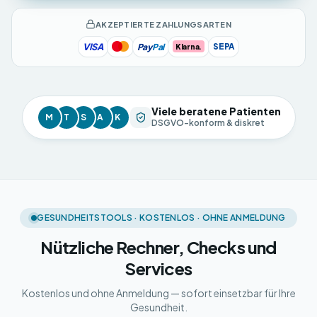
AKZEPTIERTE ZAHLUNGSARTEN
VISA
Pay
Pal
SEPA
Klarna.
Viele beratene Patienten
M
T
S
A
K
DSGVO-konform & diskret
GESUNDHEITSTOOLS · KOSTENLOS · OHNE ANMELDUNG
Nützliche Rechner, Checks und
Services
Kostenlos und ohne Anmeldung — sofort einsetzbar für Ihre
Gesundheit.