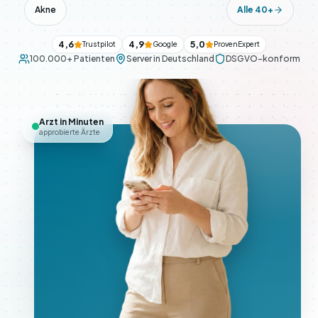
Akne
Alle 40+
4,6
4,9
5,0
Trustpilot
Google
ProvenExpert
100.000+ Patienten
Server in Deutschland
DSGVO-konform
Arzt in Minuten
approbierte Ärzte