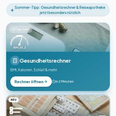
Sommer-Tipp: Gesundheitsrechner & Reiseapotheke
☀️
jetzt besonders nützlich
Top-Tool
BMI 24,2
Gesundheitsrechner
BMI, Kalorien, Schlaf & mehr
Rechner öffnen
In 2 Minuten
NEU