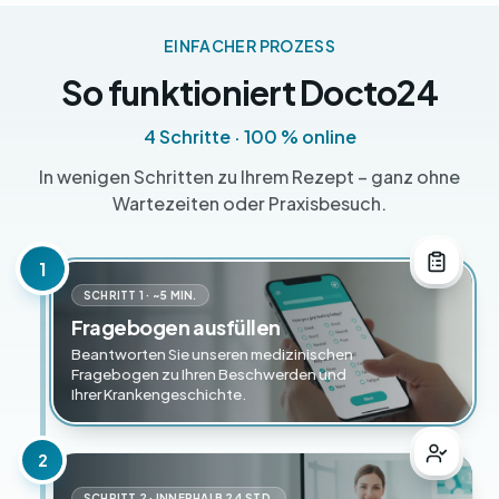
EINFACHER PROZESS
So funktioniert Docto24
4 Schritte · 100 % online
In wenigen Schritten zu Ihrem Rezept – ganz ohne
Wartezeiten oder Praxisbesuch.
1
SCHRITT 1 · ~5 MIN.
Fragebogen ausfüllen
Beantworten Sie unseren medizinischen
Fragebogen zu Ihren Beschwerden und
Ihrer Krankengeschichte.
2
SCHRITT 2 · INNERHALB 24 STD.