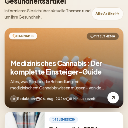
Gesundheitsartikel
Informieren Sie sich über aktuelle Themen rund
Alle Artikel
um Ihre Gesundheit.
CANNABIS
TITELTHEMA
Medizinisches Cannabis: Der
komplette Einsteiger-Guide
Alles, was Sie über die Behandlung mit
medizinischem Cannabis wissen müssen – von der
Verschreibung bis zur Anwendung.
Redaktion
06. Aug. 2026
8 Min. Lesezeit
R
TELEMEDIZIN