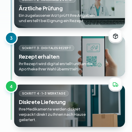
Ärztliche Prüfung
Ein zugelassener Arzt prüft Ihre Angaben
und erstellt bei Eignung ein Rezept.
3
SCHRITT 3 · DIGITALES REZEPT
Rezept erhalten
Ihr Rezept wird digital erstellt und an die
Apotheke Ihrer Wahl übermittelt.
4
SCHRITT 4 · 1-3 WERKTAGE
Diskrete Lieferung
Ihre Medikamente werden diskret
verpackt direkt zu Ihnen nach Hause
geliefert.