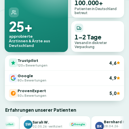
100.000+
Patienten in Deutschland
betreut
25+
1–2 Tage
approbierte
Ärztinnen & Ärzte aus
Versand in diskreter
Deutschland
Verpackung
Trustpilot
4,6
120+ Bewertungen
Google
4,9
80+ Bewertungen
ProvenExpert
5,0
50+ Bewertungen
Erfahrungen unserer Patienten
Bernhard K.
Sarah W.
W
Google
BK
ProvenExpert
28.04.26 ·
02.05.26 · verifiziert