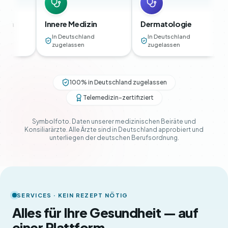
Innere Medizin
Dermatologie
Urologi
In Deutschland
In Deutschland
In Deut
zugelassen
zugelassen
zugela
100% in Deutschland zugelassen
Telemedizin-zertifiziert
Symbolfoto. Daten unserer medizinischen Beiräte und
Konsiliarärzte. Alle Ärzte sind in Deutschland approbiert und
unterliegen der deutschen Berufsordnung.
SERVICES · KEIN REZEPT NÖTIG
Alles für Ihre Gesundheit — auf
einer Plattform