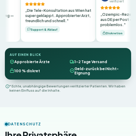
verifiziert
ie Tele-Konsultation aus Wien hat
„Ozempic-Rezept innerhalb 24h
per geklappt. Approbierter Arzt,
aus DE per Post — auch in Salzburg
undlich und schnell."
problemlos."
Support & Ablauf
Diskretion
AUF EINEN BLICK
Approbierte Ärzte
1–2 Tage Versand
Geld-zurück bei Nicht-
100 % diskret
Eignung
* Echte, unabhängige Bewertungen verifizierter Patienten. Wir haben
keinen Einfluss auf die Inhalte.
DATENSCHUTZ
Ihre Privatsphäre