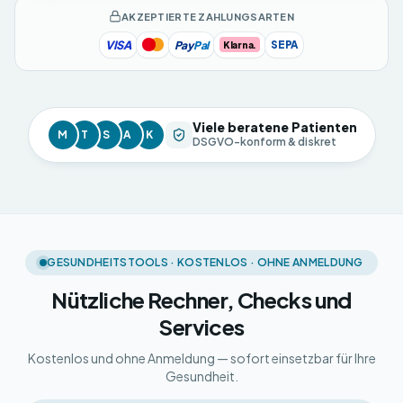
AKZEPTIERTE ZAHLUNGSARTEN
VISA
Pay
Pal
SEPA
Klarna.
Viele beratene Patienten
M
T
S
A
K
DSGVO-konform & diskret
GESUNDHEITSTOOLS · KOSTENLOS · OHNE ANMELDUNG
Nützliche Rechner, Checks und
Services
Kostenlos und ohne Anmeldung — sofort einsetzbar für Ihre
Gesundheit.