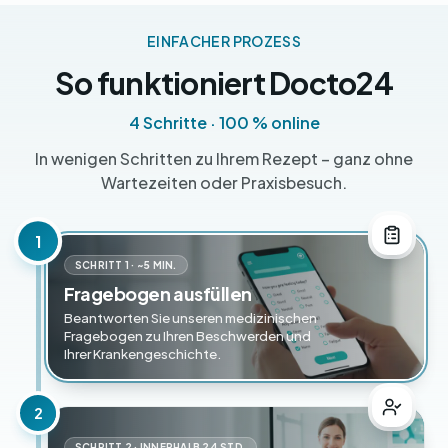
EINFACHER PROZESS
So funktioniert Docto24
4 Schritte · 100 % online
In wenigen Schritten zu Ihrem Rezept – ganz ohne
Wartezeiten oder Praxisbesuch.
1
SCHRITT 1 · ~5 MIN.
Fragebogen ausfüllen
Beantworten Sie unseren medizinischen
Fragebogen zu Ihren Beschwerden und
Ihrer Krankengeschichte.
2
SCHRITT 2 · INNERHALB 24 STD.