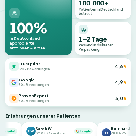
100.000+
Patienten in Deutschland
betreut
100%
1–2 Tage
in Deutschland
approbierte
Versand in diskreter
Ärztinnen & Ärzte
Verpackung
Trustpilot
4,6
120+ Bewertungen
Google
4,9
80+ Bewertungen
ProvenExpert
5,0
50+ Bewertungen
Erfahrungen unserer Patienten
Bernhard K.
Sarah W.
SW
Google
BK
ProvenExper
28.04.26 ·
02.05.26 · verifiziert