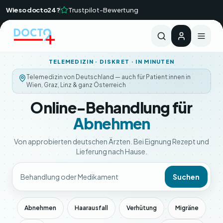
Zum Hauptinhalt springen
Wieso docto24?
Trustpilot-Bewertung
Ärztliche Rückmeldung i.d.R. innerhalb von 24 Std
TELEMEDIZIN · DISKRET · IN MINUTEN
Telemedizin von Deutschland — auch für Patient:innen in
Wien, Graz, Linz & ganz Österreich
Online-Behandlung für
Abnehmen
Von approbierten deutschen Ärzten. Bei Eignung Rezept und
Lieferung nach Hause.
Suchen
Abnehmen
Haarausfall
Verhütung
Migräne