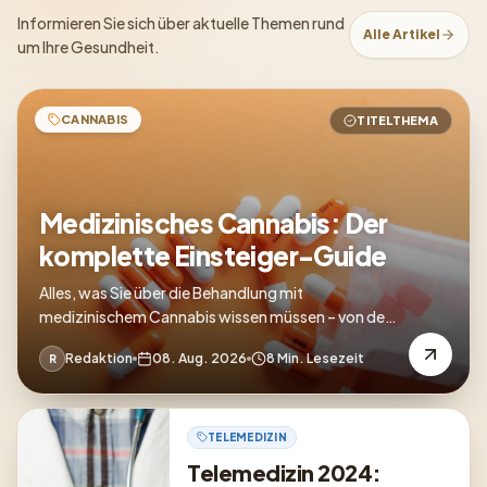
Informieren Sie sich über aktuelle Themen rund
Alle Artikel
um Ihre Gesundheit.
CANNABIS
TITELTHEMA
Medizinisches Cannabis: Der
komplette Einsteiger-Guide
Alles, was Sie über die Behandlung mit
medizinischem Cannabis wissen müssen – von der
Verschreibung bis zur Anwendung.
Redaktion
08. Aug. 2026
8 Min. Lesezeit
R
TELEMEDIZIN
Telemedizin 2024: