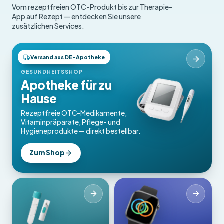
Vom rezeptfreien OTC-Produkt bis zur Therapie-
App auf Rezept — entdecken Sie unsere
zusätzlichen Services.
Versand aus DE-Apotheke
OTC-Produkte
GESUNDHEITSSHOP
Apotheke für zu
Hause
Rezeptfreie OTC-Medikamente,
Vitaminpräparate, Pflege- und
Hygieneprodukte — direkt bestellbar.
Zum Shop