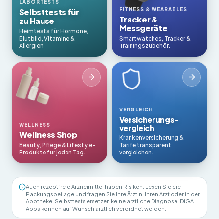
LABORTESTS
FITNESS & WEARABLES
Selbsttests für
Tracker &
zu Hause
Messgeräte
Heimtests für Hormone,
Blutbild, Vitamine &
Smartwatches, Tracker &
Allergien.
Trainingszubehör.
VERGLEICH
Versicherungs­
WELLNESS
vergleich
Wellness Shop
Krankenversicherung &
Beauty, Pflege & Lifestyle-
Tarife transparent
Produkte für jeden Tag.
vergleichen.
Auch rezeptfreie Arzneimittel haben Risiken. Lesen Sie die
Packungsbeilage und fragen Sie Ihre Ärztin, Ihren Arzt oder in der
Apotheke. Selbsttests ersetzen keine ärztliche Diagnose. DiGA-
Apps können auf Wunsch ärztlich verordnet werden.