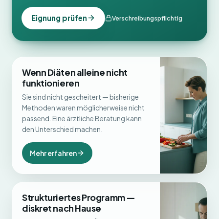
Eignung prüfen
Verschreibungspflichtig
Wenn Diäten alleine nicht
funktionieren
Sie sind nicht gescheitert — bisherige
Methoden waren möglicherweise nicht
passend. Eine ärztliche Beratung kann
den Unterschied machen.
Mehr erfahren
Strukturiertes Programm —
diskret nach Hause