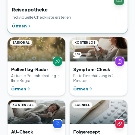
Reiseapotheke
Individuelle Checkliste erstellen
Öffnen
SAISONAL
KOSTENLOS
1 / 3
Pollenflug-Radar
Symptom-Check
Aktuelle Pollenbelastung in
Erste Einschätzung in 2
Ihrer Region
Minuten
Öffnen
Öffnen
KOSTENLOS
SCHNELL
AU-Check
Folgerezept