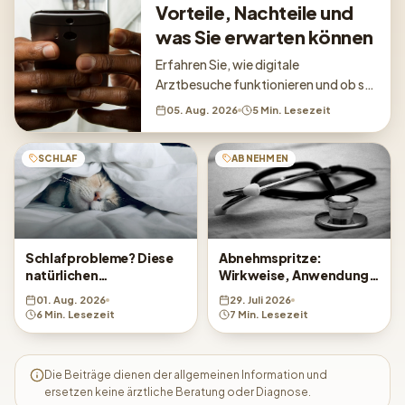
Vorteile, Nachteile und
was Sie erwarten können
Erfahren Sie, wie digitale
Arztbesuche funktionieren und ob sie
für Ihre Gesundheitsbedürfnisse
05. Aug. 2026
5 Min. Lesezeit
geeignet sind.
SCHLAF
ABNEHMEN
Schlafprobleme? Diese
Abnehmspritze:
natürlichen
Wirkweise, Anwendung
Behandlungsmethoden
und was Sie wissen
01. Aug. 2026
29. Juli 2026
helfen
sollten
6 Min. Lesezeit
7 Min. Lesezeit
Die Beiträge dienen der allgemeinen Information und
ersetzen keine ärztliche Beratung oder Diagnose.