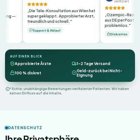
verifiziert
Die Tele-Konsultation aus Wien hat
„Ozempic-Rezept innerhalb 24h
uper geklappt. Approbierter Arzt,
aus DE per Post — auch in Salzburg
reundlich und schnell."
problemlos."
Support & Ablauf
Diskretion
AUF EINEN BLICK
Approbierte Ärzte
1–2 Tage Versand
Geld-zurück bei Nicht-
100 % diskret
Eignung
* Echte, unabhängige Bewertungen verifizierter Patienten. Wir haben
keinen Einfluss auf die Inhalte.
DATENSCHUTZ
Ihre Privatsphäre