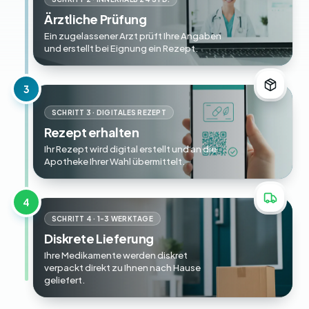
Ärztliche Prüfung
Ein zugelassener Arzt prüft Ihre Angaben
und erstellt bei Eignung ein Rezept.
3
SCHRITT 3 · DIGITALES REZEPT
Rezept erhalten
Ihr Rezept wird digital erstellt und an die
Apotheke Ihrer Wahl übermittelt.
4
SCHRITT 4 · 1-3 WERKTAGE
Diskrete Lieferung
Ihre Medikamente werden diskret
verpackt direkt zu Ihnen nach Hause
geliefert.