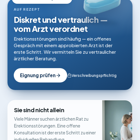
AUF REZEPT
Diskret und vertraulich —
vom Arzt verordnet
Erektionsstörungen sind häufig — ein offenes
Gespräch mit einem approbierten Arzt ist der
erste Schritt. Wir vermitteln Sie zu vertraulicher
ärztlicher Beratung.
Eignung prüfen
Verschreibungspflichtig
Sie sind nicht allein
Viele Männer suchen ärztlichen Rat zu
Erektionsstörungen. Eine offene
Konsultation ist der erste Schritt zu einer
individuellen Behandlung.