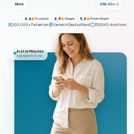
Akne
Alle 40+
4,6
4,9
5,0
Trustpilot
Google
ProvenExpert
100.000+ Patienten
Server in Deutschland
DSGVO-konform
Arzt in Minuten
approbierte Ärzte