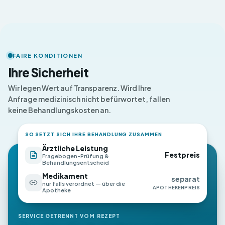
FAIRE KONDITIONEN
Ihre Sicherheit
Wir legen Wert auf Transparenz. Wird Ihre
Anfrage medizinisch nicht befürwortet, fallen
keine Behandlungskosten an.
SO SETZT SICH IHRE BEHANDLUNG ZUSAMMEN
Ärztliche Leistung
Festpreis
Fragebogen-Prüfung &
Behandlungsentscheid
Medikament
separat
nur falls verordnet — über die
APOTHEKENPREIS
Apotheke
SERVICE GETRENNT VOM REZEPT