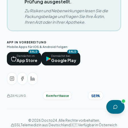
Prüfung ausgestellt.
Zu Risiken und Nebenwirkungen lesen Sie die
Packungsbeilage und fragen Sie Ihre Ärztin,
Ihren Arzt oder in Ihrer Apotheke.
APP IN VORBEREITUNG
Mobile Apps für iOS & Android folgen
BALD
BALD
Demnächst im
Demnächst bei
App Store
Google Play
SEPA
Komfortkasse
ZAHLUNG
© 2026 Docto24. Alle Rechte vorbehalten.
SSL
Telemedizin aus Deutschland
🇦🇹 Verfügbar in Österreich