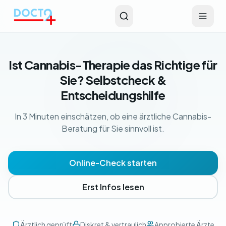
Zum Hauptinhalt springen
Ist Cannabis-Therapie das Richtige für
Sie? Selbstcheck &
Entscheidungshilfe
In 3 Minuten einschätzen, ob eine ärztliche Cannabis-
Beratung für Sie sinnvoll ist.
Online-Check starten
Erst Infos lesen
Ärztlich geprüft
Diskret & vertraulich
Approbierte Ärzte