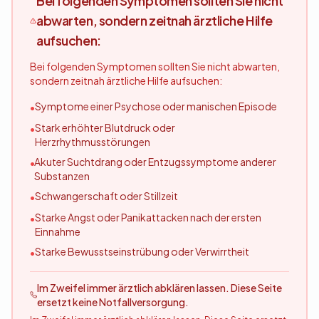
Bei folgenden Symptomen sollten Sie nicht
abwarten, sondern zeitnah ärztliche Hilfe
aufsuchen:
Bei folgenden Symptomen sollten Sie nicht abwarten,
sondern zeitnah ärztliche Hilfe aufsuchen:
Symptome einer Psychose oder manischen Episode
•
Stark erhöhter Blutdruck oder
•
Herzrhythmusstörungen
Akuter Suchtdrang oder Entzugssymptome anderer
•
Substanzen
Schwangerschaft oder Stillzeit
•
Starke Angst oder Panikattacken nach der ersten
•
Einnahme
Starke Bewusstseinstrübung oder Verwirrtheit
•
Im Zweifel immer ärztlich abklären lassen. Diese Seite
ersetzt keine Notfallversorgung.