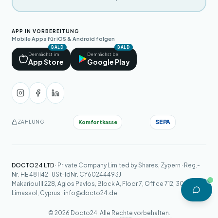
APP IN VORBEREITUNG
Mobile Apps für iOS & Android folgen
BALD
BALD
Demnächst im
Demnächst bei
App Store
Google Play
SEPA
Komfortkasse
ZAHLUNG
DOCTO24 LTD
· Private Company Limited by Shares, Zypern · Reg.-
Nr. HE 481142 · USt-IdNr. CY60244493J
Makariou III 228, Agios Pavlos, Block A, Floor 7, Office 712, 3030
Limassol, Cyprus ·
info@docto24.de
© 2026 Docto24. Alle Rechte vorbehalten.