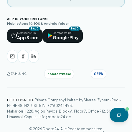
APP IN VORBEREITUNG
Mobile Apps für iOS & Android folgen
BALD
BALD
Demnächst im
Demnächst bei
App Store
Google Play
SEPA
Komfortkasse
ZAHLUNG
DOCTO24 LTD
· Private Company Limited by Shares, Zypern · Reg.-
Nr. HE 481142 · USt-IdNr. CY60244493J
Makariou III 228, Agios Pavlos, Block A, Floor 7, Office 712, 3030
Limassol, Cyprus ·
info@docto24.de
© 2026 Docto24. Alle Rechte vorbehalten.