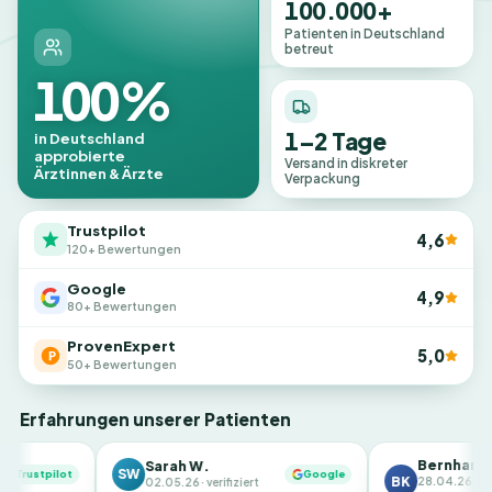
100.000+
Patienten in Deutschland
betreut
100%
1–2 Tage
in Deutschland
approbierte
Versand in diskreter
Ärztinnen & Ärzte
Verpackung
Trustpilot
4,6
120+ Bewertungen
Google
4,9
80+ Bewertungen
ProvenExpert
5,0
50+ Bewertungen
Erfahrungen unserer Patienten
Bernhard K.
Sarah W.
SW
Google
BK
ProvenE
28.04.26 ·
02.05.26 · verifiziert