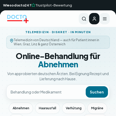
Zum Hauptinhalt springen
Wieso docto24?
Trustpilot-Bewertung
Ärztliche Rückmeldung i.d.R. innerhalb von 24 Std
TELEMEDIZIN · DISKRET · IN MINUTEN
Telemedizin von Deutschland — auch für Patient:innen in
Wien, Graz, Linz & ganz Österreich
Online-Behandlung für
Abnehmen
Von approbierten deutschen Ärzten. Bei Eignung Rezept und
Lieferung nach Hause.
Suchen
Abnehmen
Haarausfall
Verhütung
Migräne