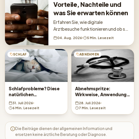
Vorteile, Nachteile und
was Sie erwarten können
Erfahren Sie, wie digitale
Arztbesuche funktionieren und ob sie
für Ihre Gesundheitsbedürfnisse
04. Aug. 2026
5 Min. Lesezeit
geeignet sind.
SCHLAF
ABNEHMEN
Schlafprobleme? Diese
Abnehmspritze:
natürlichen
Wirkweise, Anwendung
Behandlungsmethoden
und was Sie wissen
31. Juli 2026
28. Juli 2026
helfen
sollten
6 Min. Lesezeit
7 Min. Lesezeit
Die Beiträge dienen der allgemeinen Information und
ersetzen keine ärztliche Beratung oder Diagnose.