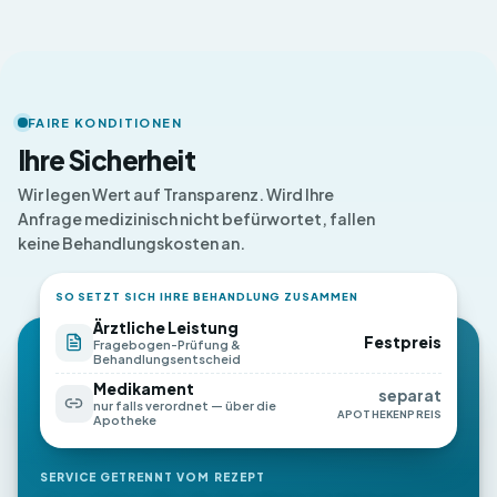
FAIRE KONDITIONEN
Ihre Sicherheit
Wir legen Wert auf Transparenz. Wird Ihre
Anfrage medizinisch nicht befürwortet, fallen
keine Behandlungskosten an.
SO SETZT SICH IHRE BEHANDLUNG ZUSAMMEN
Ärztliche Leistung
Festpreis
Fragebogen-Prüfung &
Behandlungsentscheid
Medikament
separat
nur falls verordnet — über die
APOTHEKENPREIS
Apotheke
SERVICE GETRENNT VOM REZEPT