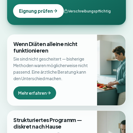
Eignung prüfen
Verschreibungspflichtig
Wenn Diäten alleine nicht
funktionieren
Sie sind nicht gescheitert — bisherige
Methoden waren möglicherweise nicht
passend. Eine ärztliche Beratung kann
den Unterschied machen.
Mehr erfahren
Strukturiertes Programm —
diskret nach Hause