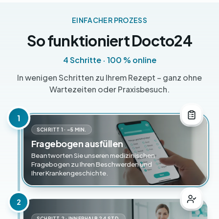
EINFACHER PROZESS
So funktioniert Docto24
4 Schritte · 100 % online
In wenigen Schritten zu Ihrem Rezept – ganz ohne
Wartezeiten oder Praxisbesuch.
1
SCHRITT 1 · ~5 MIN.
Fragebogen ausfüllen
Beantworten Sie unseren medizinischen
Fragebogen zu Ihren Beschwerden und
Ihrer Krankengeschichte.
2
SCHRITT 2 · INNERHALB 24 STD.