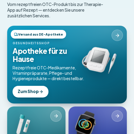
Vom rezeptfreien OTC-Produkt bis zur Therapie-
App auf Rezept — entdecken Sie unsere
zusätzlichen Services.
Versand aus DE-Apotheke
OTC-Produkte
GESUNDHEITSSHOP
Apotheke für zu
Hause
Rezeptfreie OTC-Medikamente,
Vitaminpräparate, Pflege- und
Hygieneprodukte — direkt bestellbar.
Zum Shop