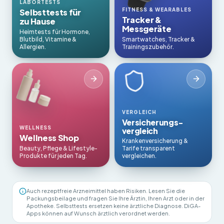
LABORTESTS
FITNESS & WEARABLES
Selbsttests für
Tracker &
zu Hause
Messgeräte
Heimtests für Hormone,
Blutbild, Vitamine &
Smartwatches, Tracker &
Allergien.
Trainingszubehör.
VERGLEICH
Versicherungs­
WELLNESS
vergleich
Wellness Shop
Krankenversicherung &
Beauty, Pflege & Lifestyle-
Tarife transparent
Produkte für jeden Tag.
vergleichen.
Auch rezeptfreie Arzneimittel haben Risiken. Lesen Sie die
Packungsbeilage und fragen Sie Ihre Ärztin, Ihren Arzt oder in der
Apotheke. Selbsttests ersetzen keine ärztliche Diagnose. DiGA-
Apps können auf Wunsch ärztlich verordnet werden.