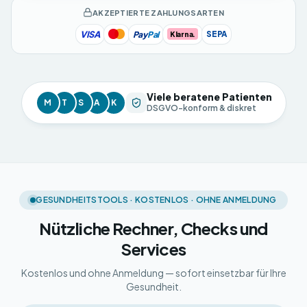
AKZEPTIERTE ZAHLUNGSARTEN
VISA
Pay
Pal
SEPA
Klarna.
Viele beratene Patienten
M
T
S
A
K
DSGVO-konform & diskret
GESUNDHEITSTOOLS · KOSTENLOS · OHNE ANMELDUNG
Nützliche Rechner, Checks und
Services
Kostenlos und ohne Anmeldung — sofort einsetzbar für Ihre
Gesundheit.