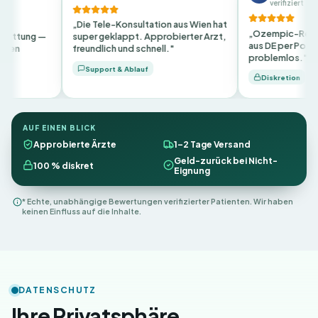
verifiziert
„Die Tele-Konsultation aus Wien hat
„Ozempic-Rezept innerhalb 2
super geklappt. Approbierter Arzt,
aus DE per Post — auch in Salzb
freundlich und schnell."
problemlos."
Support & Ablauf
Diskretion
AUF EINEN BLICK
Approbierte Ärzte
1–2 Tage Versand
Geld-zurück bei Nicht-
100 % diskret
Eignung
* Echte, unabhängige Bewertungen verifizierter Patienten. Wir haben
keinen Einfluss auf die Inhalte.
DATENSCHUTZ
Ihre Privatsphäre