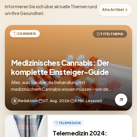
Informieren Sie sich über aktuelle Themen rund
Alle Artikel
um Ihre Gesundheit.
CANNABIS
TITELTHEMA
Medizinisches Cannabis: Der
komplette Einsteiger-Guide
Alles, was Sie über die Behandlung mit
medizinischem Cannabis wissen müssen – von der
Verschreibung bis zur Anwendung.
Redaktion
07. Aug. 2026
8 Min. Lesezeit
R
TELEMEDIZIN
Telemedizin 2024: