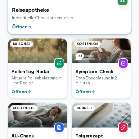
Reiseapotheke
Individuelle Checkliste erstellen
Öffnen
SAISONAL
KOSTENLOS
1 / 3
Pollenflug-Radar
Symptom-Check
Aktuelle Pollenbelastung in
Erste Einschätzung in 2
Ihrer Region
Minuten
Öffnen
Öffnen
KOSTENLOS
SCHNELL
AU-Check
Folgerezept