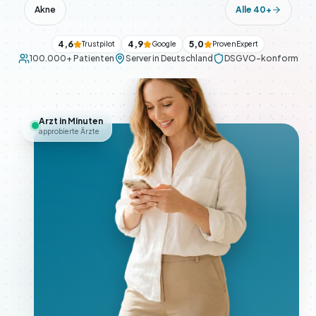
Akne
Alle 40+
4,6
4,9
5,0
Trustpilot
Google
ProvenExpert
100.000+ Patienten
Server in Deutschland
DSGVO-konform
Arzt in Minuten
approbierte Ärzte