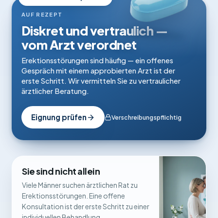
AUF REZEPT
Diskret und vertraulich —
vom Arzt verordnet
Erektionsstörungen sind häufig — ein offenes
Gespräch mit einem approbierten Arzt ist der
erste Schritt. Wir vermitteln Sie zu vertraulicher
ärztlicher Beratung.
Eignung prüfen
Verschreibungspflichtig
Sie sind nicht allein
Viele Männer suchen ärztlichen Rat zu
Erektionsstörungen. Eine offene
Konsultation ist der erste Schritt zu einer
individuellen Behandlung.