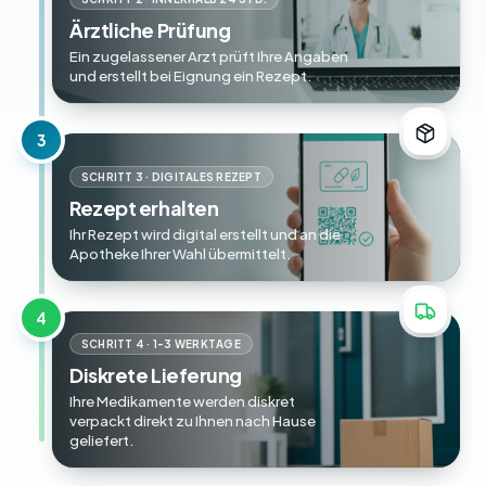
Ärztliche Prüfung
Ein zugelassener Arzt prüft Ihre Angaben
und erstellt bei Eignung ein Rezept.
3
SCHRITT 3 · DIGITALES REZEPT
Rezept erhalten
Ihr Rezept wird digital erstellt und an die
Apotheke Ihrer Wahl übermittelt.
4
SCHRITT 4 · 1-3 WERKTAGE
Diskrete Lieferung
Ihre Medikamente werden diskret
verpackt direkt zu Ihnen nach Hause
geliefert.