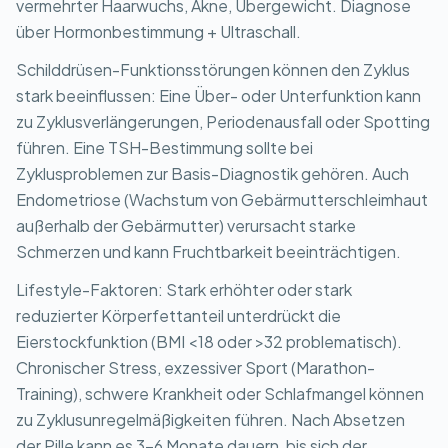
vermehrter Haarwuchs, Akne, Übergewicht. Diagnose
über Hormonbestimmung + Ultraschall.
Schilddrüsen-Funktionsstörungen können den Zyklus
stark beeinflussen: Eine Über- oder Unterfunktion kann
zu Zyklusverlängerungen, Periodenausfall oder Spotting
führen. Eine TSH-Bestimmung sollte bei
Zyklusproblemen zur Basis-Diagnostik gehören. Auch
Endometriose (Wachstum von Gebärmutterschleimhaut
außerhalb der Gebärmutter) verursacht starke
Schmerzen und kann Fruchtbarkeit beeinträchtigen.
Lifestyle-Faktoren: Stark erhöhter oder stark
reduzierter Körperfettanteil unterdrückt die
Eierstockfunktion (BMI <18 oder >32 problematisch).
Chronischer Stress, exzessiver Sport (Marathon-
Training), schwere Krankheit oder Schlafmangel können
zu Zyklusunregelmäßigkeiten führen. Nach Absetzen
der Pille kann es 3-6 Monate dauern, bis sich der