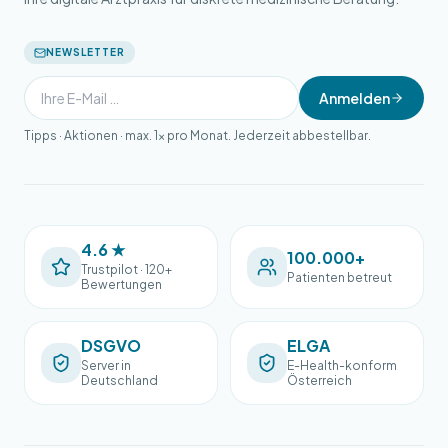
NEWSLETTER
Anmelden
Tipps · Aktionen · max. 1× pro Monat. Jederzeit abbestellbar.
4.6 ★
100.000+
Trustpilot · 120+
Patienten betreut
Bewertungen
DSGVO
ELGA
Server in
E-Health-konform
Deutschland
Österreich