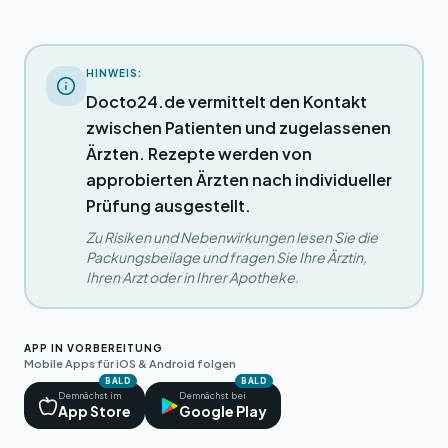
HINWEIS:
Docto24.de vermittelt den Kontakt
zwischen Patienten und zugelassenen
Ärzten. Rezepte werden von
approbierten Ärzten nach individueller
Prüfung ausgestellt.
Zu Risiken und Nebenwirkungen lesen Sie die
Packungsbeilage und fragen Sie Ihre Ärztin,
Ihren Arzt oder in Ihrer Apotheke.
APP IN VORBEREITUNG
Mobile Apps für iOS & Android folgen
BALD
BALD
Demnächst im
Demnächst bei
App Store
Google Play