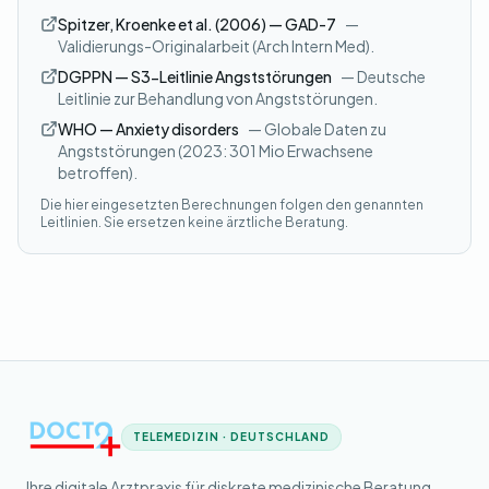
Spitzer, Kroenke et al. (2006) — GAD-7
—
Validierungs-Originalarbeit (Arch Intern Med).
DGPPN — S3-Leitlinie Angststörungen
— Deutsche
Leitlinie zur Behandlung von Angststörungen.
WHO — Anxiety disorders
— Globale Daten zu
Angststörungen (2023: 301 Mio Erwachsene
betroffen).
Die hier eingesetzten Berechnungen folgen den genannten
Leitlinien. Sie ersetzen keine ärztliche Beratung.
TELEMEDIZIN · DEUTSCHLAND
Ihre digitale Arztpraxis für diskrete medizinische Beratung.