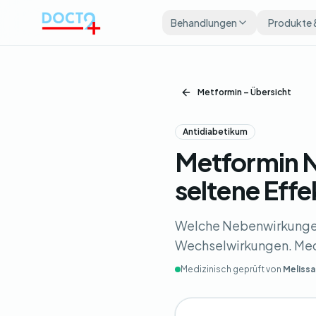
Zum Hauptinhalt springen
Behandlungen
Produkte 
Metformin – Übersicht
Antidiabetikum
Metformin 
seltene Effe
Welche Nebenwirkungen 
Wechselwirkungen. Medi
Medizinisch geprüft von
Melissa