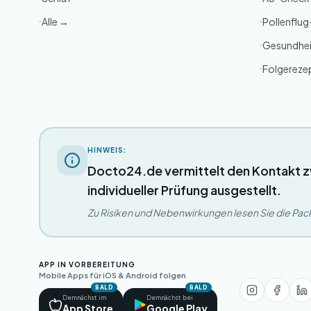
Alle →
Pollenflu
Gesundhei
Folgereze
HINWEIS:
Docto24.de vermittelt den Kontakt z
individueller Prüfung ausgestellt.
Zu Risiken und Nebenwirkungen lesen Sie die Packu
APP IN VORBEREITUNG
Mobile Apps für iOS & Android folgen
BALD
BALD
Demnächst im
Demnächst bei
App Store
Google Play