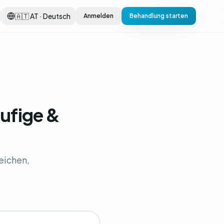
🇦🇹 AT · Deutsch
Anmelden
Behandlung starten
ufige &
eichen,