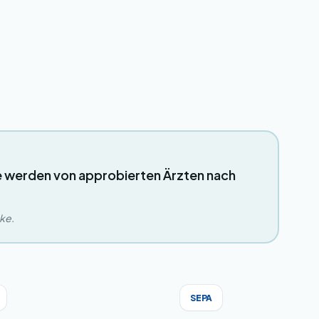
e werden von approbierten Ärzten nach
eke.
SEPA