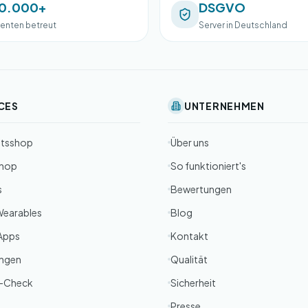
0.000+
DSGVO
ienten betreut
Server in Deutschland
CES
UNTERNEHMEN
itsshop
Über uns
Shop
So funktioniert's
s
Bewertungen
Wearables
Blog
Apps
Kontakt
ungen
Qualität
-Check
Sicherheit
Presse