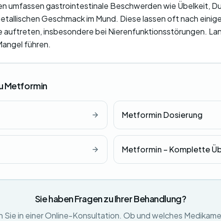
 umfassen gastrointestinale Beschwerden wie Übelkeit, Dur
tallischen Geschmack im Mund. Diese lassen oft nach einig
e auftreten, insbesondere bei Nierenfunktionsstörungen. Lan
angel führen.
zu Metformin
Metformin Dosierung
Metformin – Komplette Üb
Sie haben Fragen zu Ihrer Behandlung?
 Sie in einer Online-Konsultation. Ob und welches Medikame