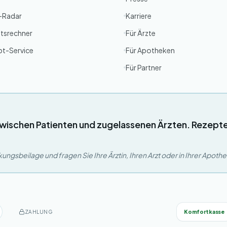
g-Radar
Karriere
tsrechner
Für Ärzte
pt-Service
Für Apotheken
Für Partner
wischen Patienten und zugelassenen Ärzten. Rezept
ngsbeilage und fragen Sie Ihre Ärztin, Ihren Arzt oder in Ihrer Apoth
Komfortkasse
ZAHLUNG