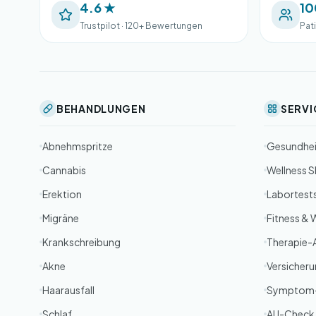
4.6 ★
10
Trustpilot · 120+ Bewertungen
Pat
BEHANDLUNGEN
SERVI
Abnehmspritze
Gesundhe
Cannabis
Wellness 
Erektion
Labortest
Migräne
Fitness & 
Krankschreibung
Therapie-
Akne
Versicher
Haarausfall
Symptom
Schlaf
AU-Check