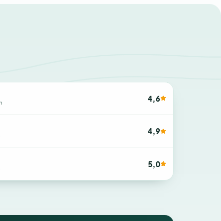
4,6
n
4,9
n
5,0
n