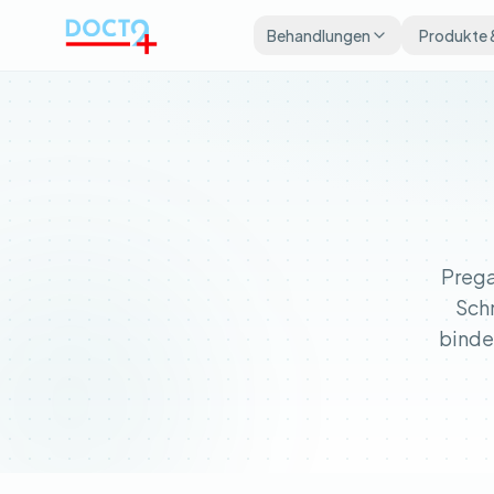
Zum Hauptinhalt springen
Behandlungen
Produkte 
Prega
Sch
binde