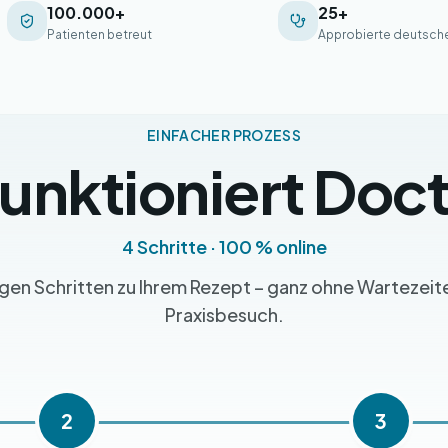
100.000+
25+
Patienten betreut
Approbierte deutsche
EINFACHER PROZESS
funktioniert Doc
4 Schritte · 100 % online
igen Schritten zu Ihrem Rezept – ganz ohne Wartezeit
Praxisbesuch.
2
3