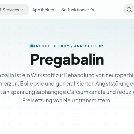
& Services
Apotheken
So funktioniert's
ANTIEPILEPTIKUM / ANALGETIKUM
Pregabalin
balin ist ein Wirkstoff zur Behandlung von neuropath
merzen, Epilepsie und generalisierten Angststörungen
t an spannungsabhängige Calciumkanäle und reduzie
Freisetzung von Neurotransmittern.