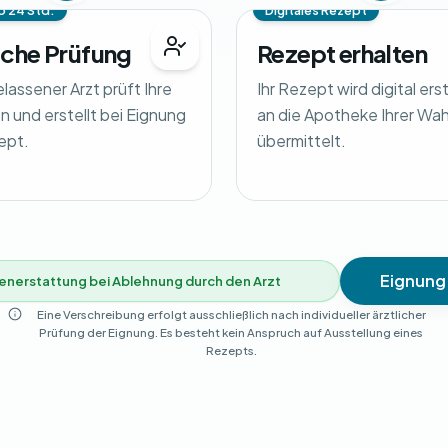
b 24 Std.
Digitales Rezept
iche Prüfung
Rezept erhalten
elassener Arzt prüft Ihre
Ihr Rezept wird digital ers
 und erstellt bei Eignung
an die Apotheke Ihrer Wah
ept.
übermittelt.
Eignung
enerstattung bei Ablehnung durch den Arzt
Eine Verschreibung erfolgt ausschließlich nach individueller ärztlicher
Prüfung der Eignung. Es besteht kein Anspruch auf Ausstellung eines
Rezepts.