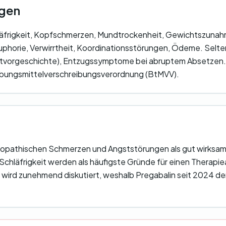
gen
hläfrigkeit, Kopfschmerzen, Mundtrockenheit, Gewichtszun
uphorie, Verwirrtheit, Koordinationsstörungen, Ödeme. Selte
tvorgeschichte), Entzugssymptome bei abruptem Absetzen. P
bungsmittelverschreibungsverordnung (BtMVV).
uropathischen Schmerzen und Angststörungen als gut wirksam
hläfrigkeit werden als häufigste Gründe für einen Therapi
 wird zunehmend diskutiert, weshalb Pregabalin seit 2024 