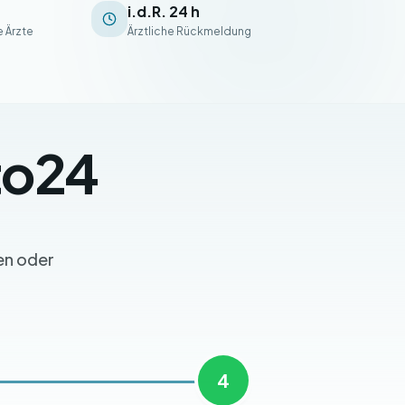
i.d.R. 24 h
 Ärzte
Ärztliche Rückmeldung
to24
en oder
4