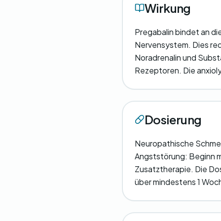
Wirkung
Pregabalin bindet an d
Nervensystem. Dies red
Noradrenalin und Substa
Rezeptoren. Die anxioly
Dosierung
Neuropathische Schmer
Angststörung: Beginn m
Zusatztherapie. Die Do
über mindestens 1 Woc