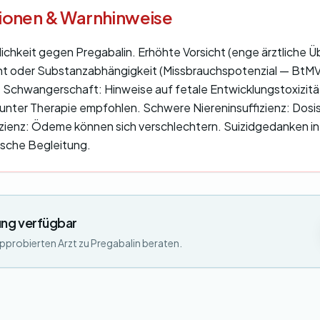
tionen & Warnhinweise
chkeit gegen Pregabalin. Erhöhte Vorsicht (enge ärztliche 
t oder Substanzabhängigkeit (Missbrauchspotenzial — BtMVV
. Schwangerschaft: Hinweise auf fetale Entwicklungstoxizitä
 unter Therapie empfohlen. Schwere Niereninsuffizienz: Do
fizienz: Ödeme können sich verschlechtern. Suizidgedanken i
sche Begleitung.
ng verfügbar
approbierten Arzt zu Pregabalin beraten.