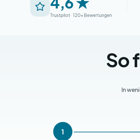
4,6 ★
Trustpilot · 120+ Bewertungen
So 
In wen
1