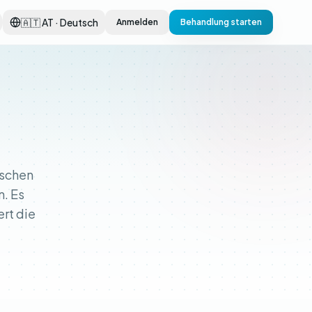
🇦🇹 AT · Deutsch
Anmelden
Behandlung starten
ischen
. Es
rt die