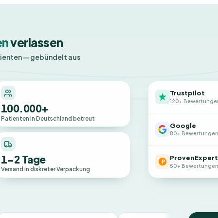
en
verlassen
tienten — gebündelt aus
Trustpilot
120+ Bewertunge
100.000+
Patienten in Deutschland betreut
Google
80+ Bewertunge
1–2 Tage
ProvenExpert
50+ Bewertunge
Versand in diskreter Verpackung