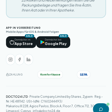
Zu Risiken und Nebenwirkungen lesen Sie die
Packungsbeilage und fragen Sie Ihre Ärztin,
Ihren Arzt oder in Ihrer Apotheke.
APP IN VORBEREITUNG
Mobile Apps für iOS & Android folgen
BALD
BALD
Demnächst im
Demnächst bei
App Store
Google Play
SEPA
Komfortkasse
ZAHLUNG
DOCTO24 LTD
· Private Company Limited by Shares, Zypern · Reg.-
Nr. HE 481142 · USt-IdNr. CY60244493J
Makariou III 228, Agios Pavlos, Block A, Floor 7, Office 712, 3030
Limassol, Cyprus ·
info@docto24.de