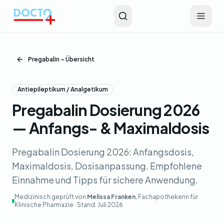
Zum Hauptinhalt springen
Pregabalin – Übersicht
Antiepileptikum / Analgetikum
Pregabalin Dosierung 2026
— Anfangs- & Maximaldosis
Pregabalin Dosierung 2026: Anfangsdosis,
Maximaldosis, Dosisanpassung. Empfohlene
Einnahme und Tipps für sichere Anwendung.
Medizinisch geprüft von
Melissa Franken
, Fachapothekerin für
Klinische Pharmazie · Stand:
Juli 2026