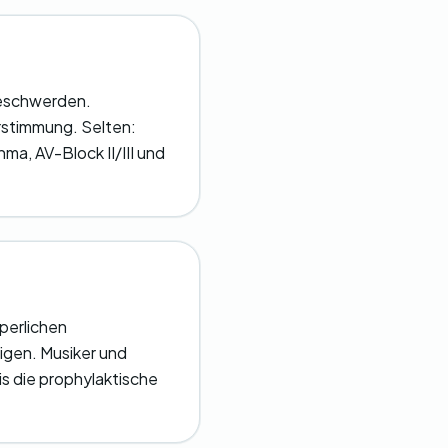
Beschwerden.
rstimmung. Selten:
hma, AV-Block II/III und
perlichen
igen. Musiker und
is die prophylaktische