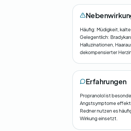
Nebenwirkun
Häufig: Müdigkeit, kal
Gelegentlich: Bradykar
Halluzinationen, Haaraus
dekompensierter Herzin
Erfahrungen
Propranolol ist besonde
Angstsymptome effektiv 
Redner nutzen es häufig
Wirkung einsetzt.