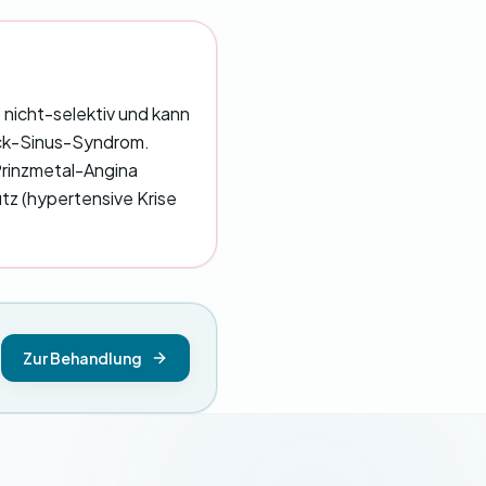
nicht-selektiv und kann
ick-Sinus-Syndrom.
Prinzmetal-Angina
z (hypertensive Krise
Zur Behandlung