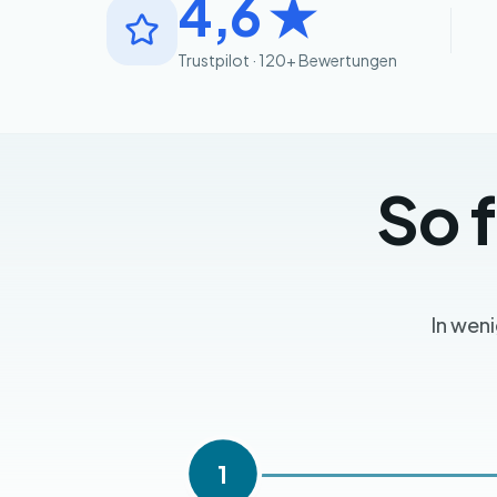
4,6 ★
Trustpilot · 120+ Bewertungen
So 
In wen
1