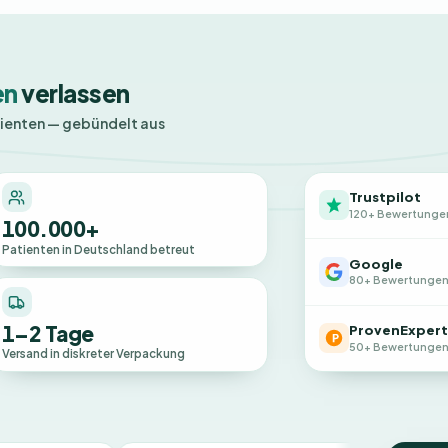
en
verlassen
tienten — gebündelt aus
Trustpilot
120+ Bewertunge
100.000+
Patienten in Deutschland betreut
Google
80+ Bewertunge
1–2 Tage
ProvenExpert
50+ Bewertunge
Versand in diskreter Verpackung