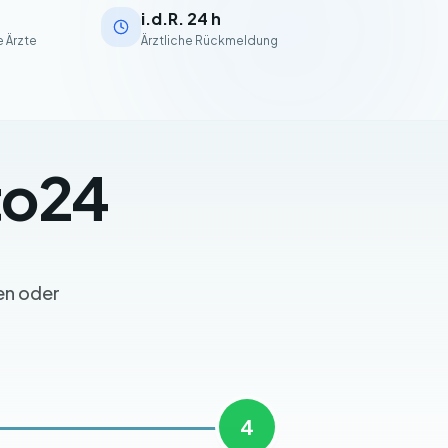
i.d.R. 24 h
 Ärzte
Ärztliche Rückmeldung
to24
en oder
4