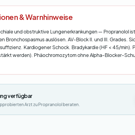
tionen & Warnhinweise
hiale und obstruktive Lungenerkrankungen — Propranolol ist 
en Bronchospasmus auslösen. AV-Block II. und III. Grades. S
uffizienz. Kardiogener Schock. Bradykardie (HF < 45/min). 
stärkt werden). Phäochromozytom ohne Alpha-Blocker-Schut
ng verfügbar
approbierten Arzt zu Propranolol beraten.