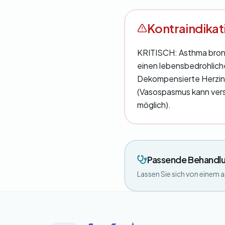
Kontraindika
KRITISCH: Asthma bronc
einen lebensbedrohlich
Dekompensierte Herzins
(Vasospasmus kann ver
möglich).
Passende Behandlu
Lassen Sie sich von einem 