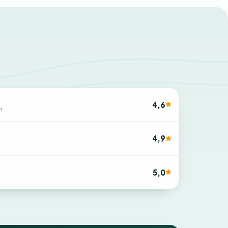
4,6
n
4,9
n
5,0
n