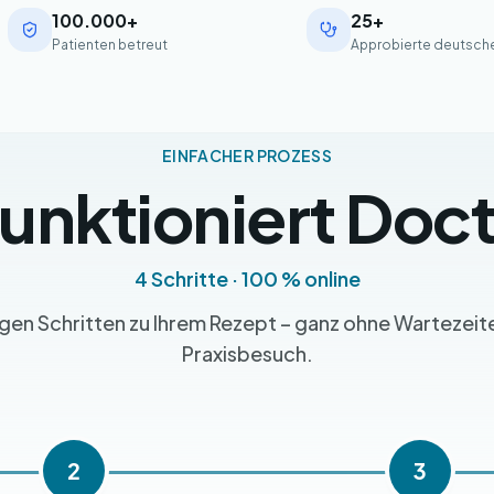
100.000+
25+
Patienten betreut
Approbierte deutsche
EINFACHER PROZESS
funktioniert Doc
4 Schritte · 100 % online
igen Schritten zu Ihrem Rezept – ganz ohne Wartezeit
Praxisbesuch.
2
3