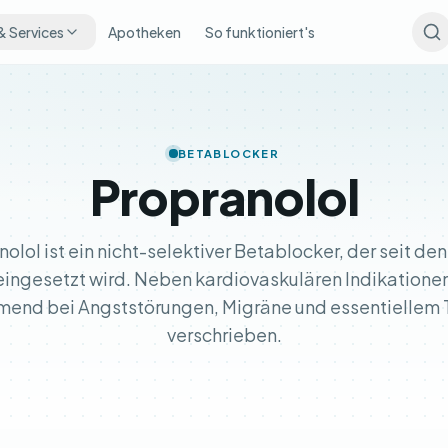
& Services
Apotheken
So funktioniert's
BETABLOCKER
Propranolol
olol ist ein nicht-selektiver Betablocker, der seit de
eingesetzt wird. Neben kardiovaskulären Indikationen
end bei Angststörungen, Migräne und essentiellem
verschrieben.