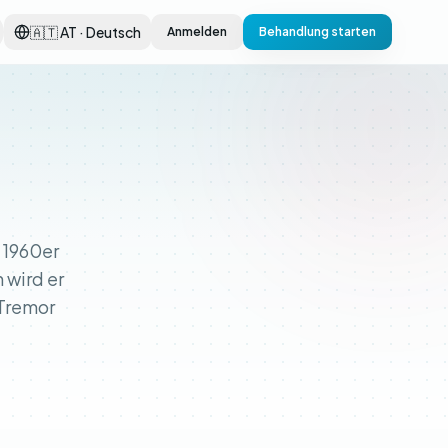
🇦🇹 AT · Deutsch
Anmelden
Behandlung starten
n 1960er
 wird er
 Tremor