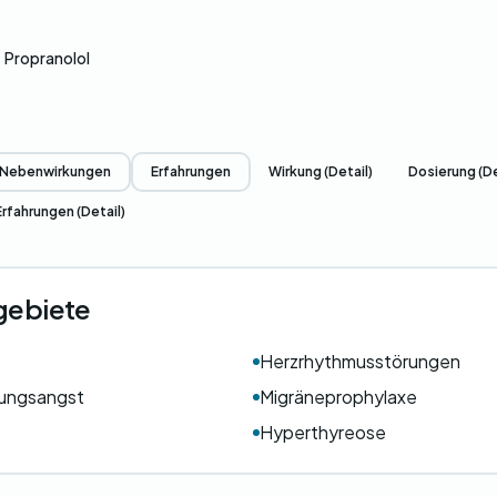
Propranolol
Nebenwirkungen
Erfahrungen
Wirkung (Detail)
Dosierung (De
Erfahrungen (Detail)
ebiete
Herzrhythmusstörungen
fungsangst
Migräneprophylaxe
Hyperthyreose