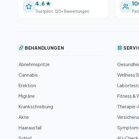
4.6 ★
10
Trustpilot · 120+ Bewertungen
Pat
BEHANDLUNGEN
SERVI
Abnehmspritze
Gesundhe
Cannabis
Wellness 
Erektion
Labortest
Migräne
Fitness & 
Krankschreibung
Therapie-
Akne
Versicher
Haarausfall
Symptom
Schlaf
AU-Check