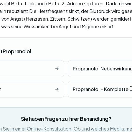
sowohl Beta-1- als auch Beta-2-Adrenozeptoren. Dadurch wir
lin reduziert: Die Herzfrequenz sinkt, der Blutdruck wird ges
von Angst (Herzrasen, Zittern, Schwitzen) werden gemildert.
 was seine Wirksamkeit bei Angst und Migräne erklärt.
u Propranolol
Propranolol Nebenwirkun
n
Propranolol – Komplette 
Sie haben Fragen zu Ihrer Behandlung?
 Sie in einer Online-Konsultation. Ob und welches Medikame