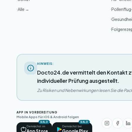
Alle →
Pollenflu
Gesundhei
Folgereze
HINWEIS:
Docto24.de vermittelt den Kontakt z
individueller Prüfung ausgestellt.
Zu Risiken und Nebenwirkungen lesen Sie die Packu
APP IN VORBEREITUNG
Mobile Apps für iOS & Android folgen
BALD
BALD
Demnächst im
Demnächst bei
App Store
Google Play