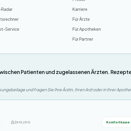
g-Radar
Karriere
tsrechner
Für Ärzte
pt-Service
Für Apotheken
Für Partner
wischen Patienten und zugelassenen Ärzten. Rezept
ngsbeilage und fragen Sie Ihre Ärztin, Ihren Arzt oder in Ihrer Apoth
Komfortkasse
ZAHLUNG