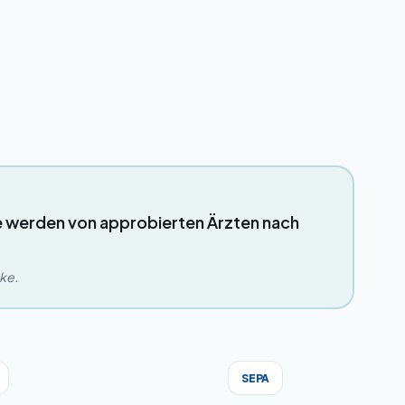
e werden von approbierten Ärzten nach
eke.
SEPA