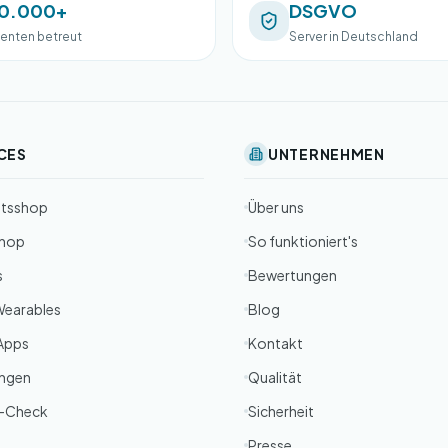
0.000+
DSGVO
ienten betreut
Server in Deutschland
CES
UNTERNEHMEN
itsshop
Über uns
Shop
So funktioniert's
s
Bewertungen
Wearables
Blog
Apps
Kontakt
ungen
Qualität
-Check
Sicherheit
Presse