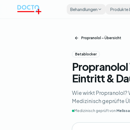
Zum Hauptinhalt springen
Behandlungen
Produkte 
Propranolol – Übersicht
Betablocker
Propranolo
Eintritt & D
Wie wirkt Propranolol?
Medizinisch geprüfte Ü
Medizinisch geprüft von
Melissa