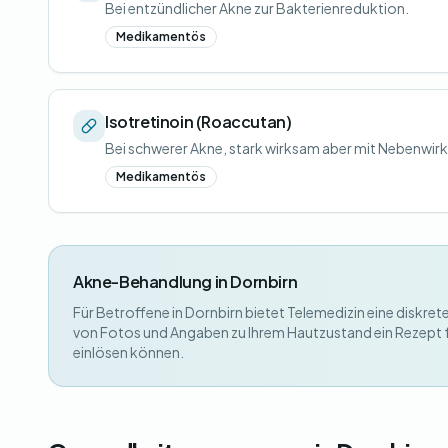
Bei entzündlicher Akne zur Bakterienreduktion.
Medikamentös
Isotretinoin (Roaccutan)
Bei schwerer Akne, stark wirksam aber mit Nebenwir
Medikamentös
Akne-Behandlung in Dornbirn
Für Betroffene in Dornbirn bietet Telemedizin eine diskre
von Fotos und Angaben zu Ihrem Hautzustand ein Rezept fü
einlösen können.