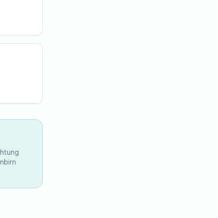
chtung
nbirn