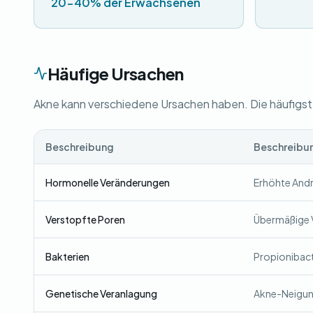
20-40% der Erwachsenen
Häufige Ursachen
Akne kann verschiedene Ursachen haben. Die häufigste
Beschreibung
Beschreibu
Hormonelle Veränderungen
Erhöhte Andr
Verstopfte Poren
Übermäßige V
Bakterien
Propionibact
Genetische Veranlagung
Akne-Neigung