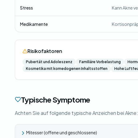
Stress
Kann Akne ve
Medikamente
Kortisonpräp
Risikofaktoren
Pubertät und Adoleszenz
Familiäre Vorbelastung
Hormo
Kosmetika mit komedogenen Inhaltsstoffen
Hohe Luftfeu
Typische Symptome
Achten Sie auf folgende typische Anzeichen bei Akne:
Mitesser (offene und geschlossene)