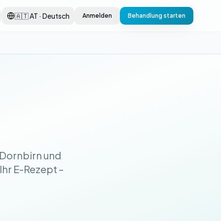
🇦🇹 AT · Deutsch
Anmelden
Behandlung starten
 Dornbirn und
 Ihr E-Rezept –