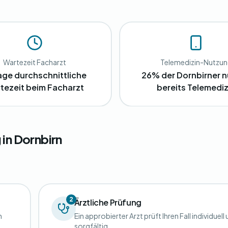
Wartezeit Facharzt
Telemedizin-Nutzu
age durchschnittliche
26% der Dornbirner 
tezeit beim Facharzt
bereits Telemediz
in Dornbirn
2
Ärztliche Prüfung
n
Ein approbierter Arzt prüft Ihren Fall individuell
sorgfältig.