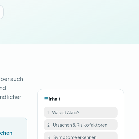
aber auch
und
ndlicher
Inhalt
Was ist Akne?
1.
Ursachen & Risikofaktoren
2.
schen
Symptome erkennen
3.