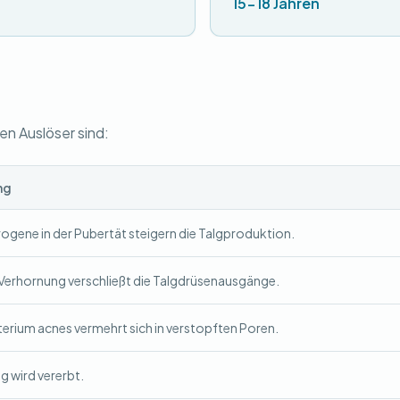
15-18 Jahren
n Auslöser sind:
ng
ogene in der Pubertät steigern die Talgproduktion.
erhornung verschließt die Talgdrüsenausgänge.
erium acnes vermehrt sich in verstopften Poren.
 wird vererbt.