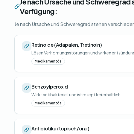
Je nach Ursache und Schweregrad 
Verfügung:
Je nach Ursache und Schweregrad stehen verschiede
Retinoide (Adapalen, Tretinoin)
Lösen Verhornungsstörungen und wirken entzünd
Medikamentös
Benzoylperoxid
Wirkt antibakteriell und ist rezeptfrei erhältlich.
Medikamentös
Antibiotika (topisch/oral)