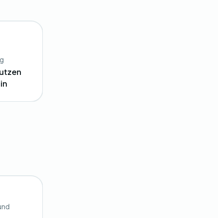
ng
nutzen
in
 und