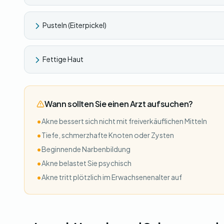
Pusteln (Eiterpickel)
Fettige Haut
Wann sollten Sie einen Arzt aufsuchen?
•
Akne bessert sich nicht mit freiverkäuflichen Mitteln
•
Tiefe, schmerzhafte Knoten oder Zysten
•
Beginnende Narbenbildung
•
Akne belastet Sie psychisch
•
Akne tritt plötzlich im Erwachsenenalter auf