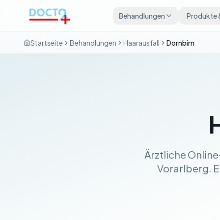
Zum Hauptinhalt springen
Behandlungen
Produkte 
Startseite
Behandlungen
Haarausfall
Dornbirn
H
Ärztliche Onlin
Vorarlberg. Er