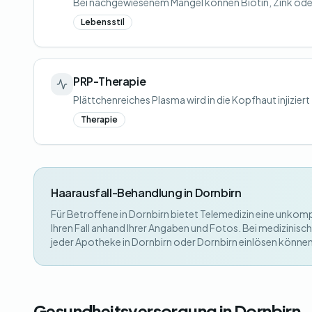
Bei nachgewiesenem Mangel können Biotin, Zink oder
Lebensstil
PRP-Therapie
Plättchenreiches Plasma wird in die Kopfhaut injiziert 
Therapie
Haarausfall-Behandlung in Dornbirn
Für Betroffene in Dornbirn bietet Telemedizin eine unkompl
Ihren Fall anhand Ihrer Angaben und Fotos. Bei medizinisch
jeder Apotheke in Dornbirn oder Dornbirn einlösen können
Gesundheitsversorgung in Dornbirn