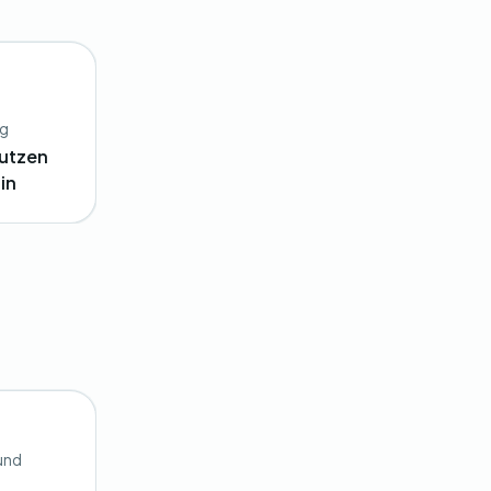
ng
nutzen
in
 und