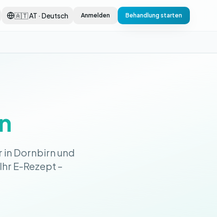
🇦🇹 AT · Deutsch
Anmelden
Behandlung starten
n
 in Dornbirn und
 Ihr E-Rezept –