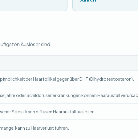
ufigsten Auslöser sind:
pfindlichkeit der Haarfollikel gegenüber DHT (Dihydrotestosteron).
eljahre oder Schilddrüsenerkrankungen können Haarausfall verursa
scher Stress kann diffusen Haarausfall auslösen.
nmangel kann zu Haarverlust führen.