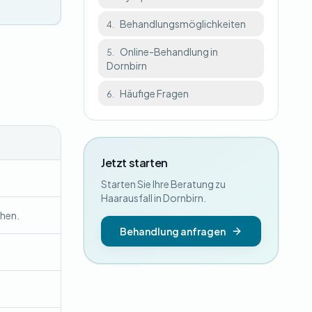
Behandlungsmöglichkeiten
4.
Online-Behandlung in
5.
Dornbirn
Häufige Fragen
6.
Jetzt starten
Starten Sie Ihre Beratung zu
Haarausfall in Dornbirn.
chen.
Behandlung anfragen