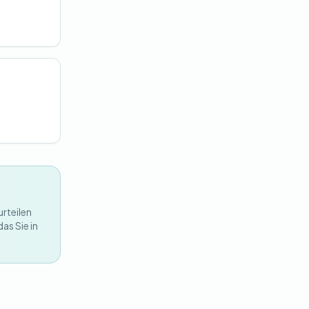
urteilen
as Sie in