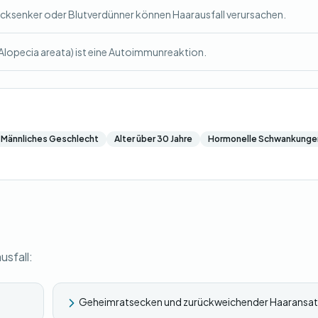
ksenker oder Blutverdünner können Haarausfall verursachen.
(Alopecia areata) ist eine Autoimmunreaktion.
Männliches Geschlecht
Alter über 30 Jahre
Hormonelle Schwankunge
usfall:
Geheimratsecken und zurückweichender Haaransat