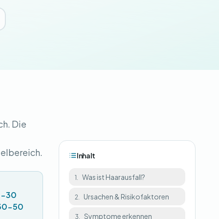
ch. Die
telbereich.
Inhalt
Was ist Haarausfall?
1.
0-30
Ursachen & Risikofaktoren
2.
 30-50
Symptome erkennen
3.