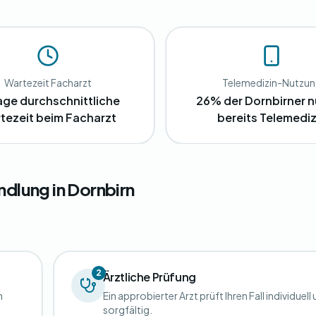
Wartezeit Facharzt
Telemedizin-Nutzu
age durchschnittliche
26% der Dornbirner 
tezeit beim Facharzt
bereits Telemediz
ndlung in Dornbirn
2
Ärztliche Prüfung
n
Ein approbierter Arzt prüft Ihren Fall individuell
sorgfältig.