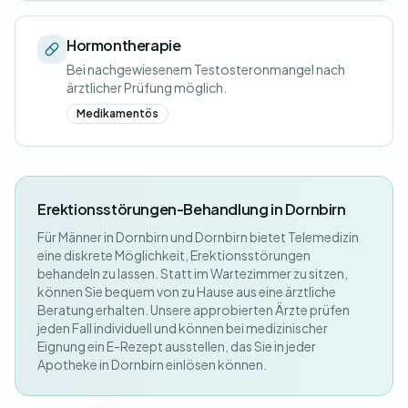
Hormontherapie
Bei nachgewiesenem Testosteronmangel nach
ärztlicher Prüfung möglich.
Medikamentös
Erektionsstörungen-Behandlung in Dornbirn
Für Männer in Dornbirn und Dornbirn bietet Telemedizin
eine diskrete Möglichkeit, Erektionsstörungen
behandeln zu lassen. Statt im Wartezimmer zu sitzen,
können Sie bequem von zu Hause aus eine ärztliche
Beratung erhalten. Unsere approbierten Ärzte prüfen
jeden Fall individuell und können bei medizinischer
Eignung ein E-Rezept ausstellen, das Sie in jeder
Apotheke in Dornbirn einlösen können.