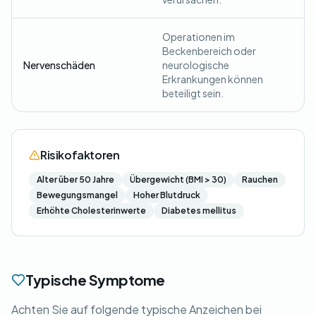
Operationen im
Beckenbereich oder
Nervenschäden
neurologische
Erkrankungen können
beteiligt sein.
Risikofaktoren
Alter über 50 Jahre
Übergewicht (BMI > 30)
Rauchen
Bewegungsmangel
Hoher Blutdruck
Erhöhte Cholesterinwerte
Diabetes mellitus
Typische Symptome
Achten Sie auf folgende typische Anzeichen bei