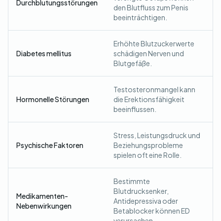
Durchblutungsstörungen
den Blutfluss zum Penis
beeinträchtigen.
Erhöhte Blutzuckerwerte
Diabetes mellitus
schädigen Nerven und
Blutgefäße.
Testosteronmangel kann
Hormonelle Störungen
die Erektionsfähigkeit
beeinflussen.
Stress, Leistungsdruck und
Psychische Faktoren
Beziehungsprobleme
spielen oft eine Rolle.
Bestimmte
Blutdrucksenker,
Medikamenten-
Antidepressiva oder
Nebenwirkungen
Betablocker können ED
verursachen.