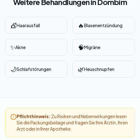
Weitere Behandlungen in Dornbirn
💇
🔥
Haarausfall
Blasenentzündung
✨
🧠
Akne
Migräne
🌙
🌿
Schlafstörungen
Heuschnupfen
Pflichthinweis:
Zu Risiken und Nebenwirkungen lesen
Sie die Packungsbeilage und fragen Sie Ihre Ärztin, Ihren
Arzt oder in Ihrer Apotheke.