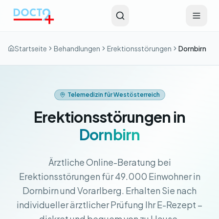
Zum Hauptinhalt springen
Startseite
Behandlungen
Erektionsstörungen
Dornbirn
Telemedizin für Westösterreich
Erektionsstörungen in
Dornbirn
Ärztliche Online-Beratung bei
Erektionsstörungen für 49.000 Einwohner in
Dornbirn und Vorarlberg. Erhalten Sie nach
individueller ärztlicher Prüfung Ihr E-Rezept –
diskret und bequem von zu Hause.