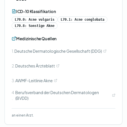
ICD-10 Klassifikation
L70.0: Acne vulgaris
L70.1: Acne conglobata
L70.8: Sonstige Akne
Medizinische Quellen
1.
Deutsche Dermatologische Gesellschaft (DDG)
2.
Deutsches Ärzteblatt
3.
AWMF-Leitlinie Akne
4
Berufsverband der Deutschen Dermatologen
.
(BVDD)
an einen Arzt.