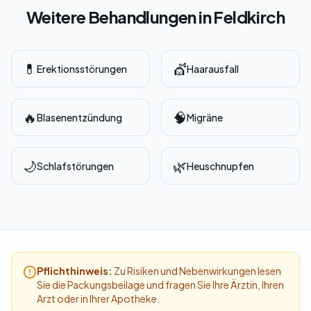
Weitere Behandlungen in Feldkirch
💊
💇
Erektionsstörungen
Haarausfall
🔥
🧠
Blasenentzündung
Migräne
🌙
🌿
Schlafstörungen
Heuschnupfen
Pflichthinweis:
Zu Risiken und Nebenwirkungen lesen
Sie die Packungsbeilage und fragen Sie Ihre Ärztin, Ihren
Arzt oder in Ihrer Apotheke.