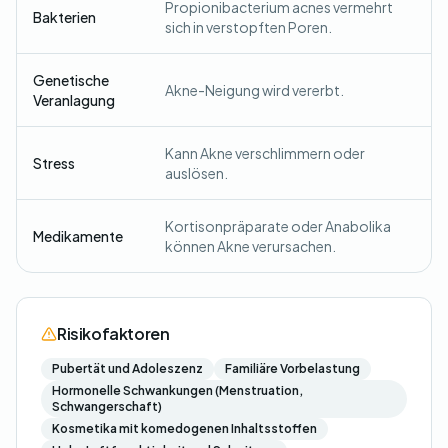
Propionibacterium acnes vermehrt
Bakterien
sich in verstopften Poren.
Genetische
Akne-Neigung wird vererbt.
Veranlagung
Kann Akne verschlimmern oder
Stress
auslösen.
Kortisonpräparate oder Anabolika
Medikamente
können Akne verursachen.
Risikofaktoren
Pubertät und Adoleszenz
Familiäre Vorbelastung
Hormonelle Schwankungen (Menstruation,
Schwangerschaft)
Kosmetika mit komedogenen Inhaltsstoffen