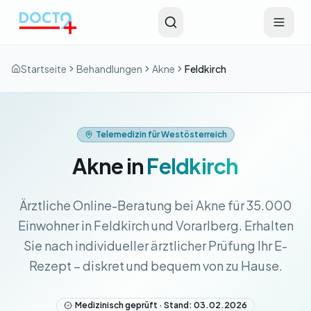
Zum Hauptinhalt springen
Startseite
Behandlungen
Akne
Feldkirch
Telemedizin für Westösterreich
Akne in
Feldkirch
Ärztliche Online-Beratung bei Akne für 35.000
Einwohner in Feldkirch und Vorarlberg. Erhalten
Sie nach individueller ärztlicher Prüfung Ihr E-
Rezept – diskret und bequem von zu Hause.
Medizinisch geprüft · Stand: 03.02.2026