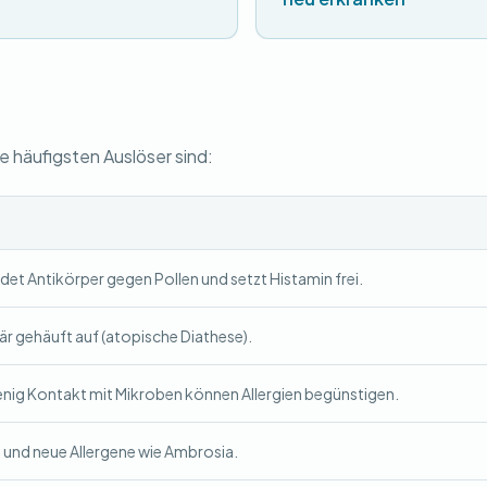
häufigsten Auslöser sind:
et Antikörper gegen Pollen und setzt Histamin frei.
iär gehäuft auf (atopische Diathese).
nig Kontakt mit Mikroben können Allergien begünstigen.
 und neue Allergene wie Ambrosia.