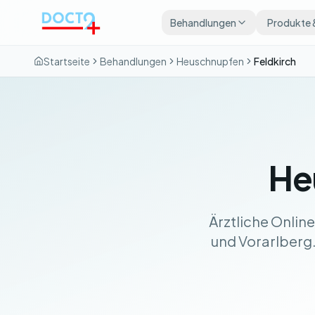
Zum Hauptinhalt springen
Behandlungen
Produkte 
Startseite
Behandlungen
Heuschnupfen
Feldkirch
He
Ärztliche Onlin
und Vorarlberg. 