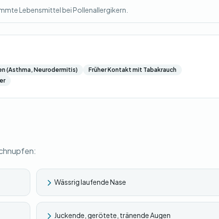
mmte Lebensmittel bei Pollenallergikern.
en (Asthma, Neurodermitis)
Früher Kontakt mit Tabakrauch
er
schnupfen:
Wässrig laufende Nase
Juckende, gerötete, tränende Augen