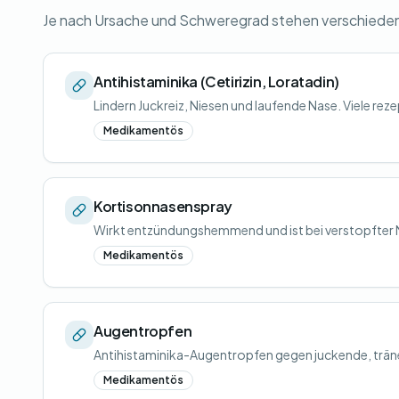
Je nach Ursache und Schweregrad stehen verschiede
Antihistaminika (Cetirizin, Loratadin)
Lindern Juckreiz, Niesen und laufende Nase. Viele rezep
Medikamentös
Kortisonnasenspray
Wirkt entzündungshemmend und ist bei verstopfter 
Medikamentös
Augentropfen
Antihistaminika-Augentropfen gegen juckende, trä
Medikamentös