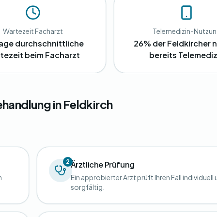
Wartezeit Facharzt
Telemedizin-Nutzu
age durchschnittliche
26% der Feldkircher 
tezeit beim Facharzt
bereits Telemediz
handlung in Feldkirch
2
Ärztliche Prüfung
n
Ein approbierter Arzt prüft Ihren Fall individuell
sorgfältig.