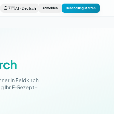
🇦🇹 AT · Deutsch
Anmelden
Behandlung starten
rch
ner in Feldkirch
ng Ihr E-Rezept –