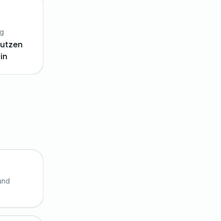
ng
nutzen
in
 und