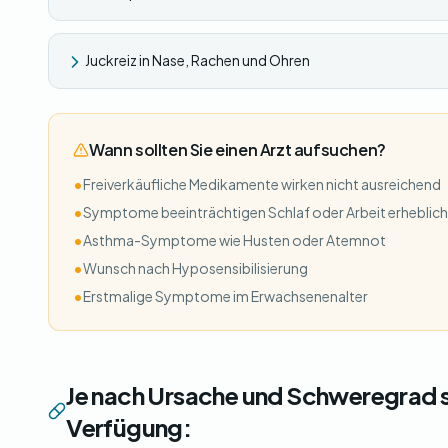
Juckreiz in Nase, Rachen und Ohren
Wann sollten Sie einen Arzt aufsuchen?
•
Freiverkäufliche Medikamente wirken nicht ausreichend
•
Symptome beeinträchtigen Schlaf oder Arbeit erheblich
•
Asthma-Symptome wie Husten oder Atemnot
•
Wunsch nach Hyposensibilisierung
•
Erstmalige Symptome im Erwachsenenalter
Je nach Ursache und Schweregrad 
Verfügung: