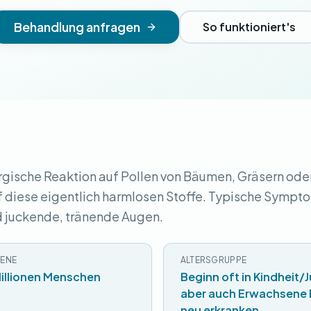
Behandlung anfragen
So funktioniert's
lergische Reaktion auf Pollen von Bäumen, Gräsern ode
 diese eigentlich harmlosen Stoffe. Typische Sympt
d juckende, tränende Augen.
ENE
ALTERSGRUPPE
Millionen Menschen
Beginn oft in Kindheit/
aber auch Erwachsene
neu erkranken