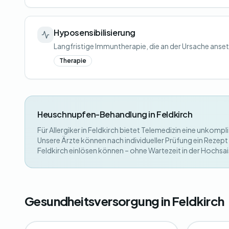
Hyposensibilisierung
Langfristige Immuntherapie, die an der Ursache anset
Therapie
Heuschnupfen-Behandlung in Feldkirch
Für Allergiker in Feldkirch bietet Telemedizin eine unko
Unsere Ärzte können nach individueller Prüfung ein Rezept 
Feldkirch einlösen können – ohne Wartezeit in der Hochsa
Gesundheitsversorgung in Feldkirch