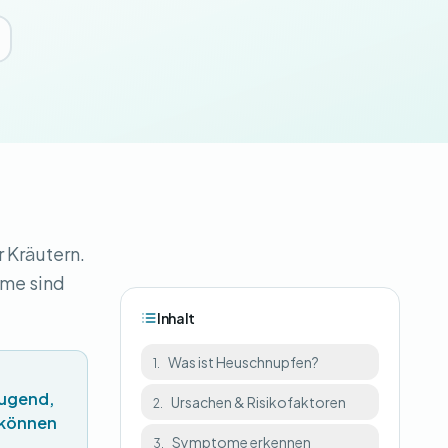
r Kräutern.
ome sind
Inhalt
Was ist Heuschnupfen?
1.
Jugend,
Ursachen & Risikofaktoren
2.
 können
Symptome erkennen
3.