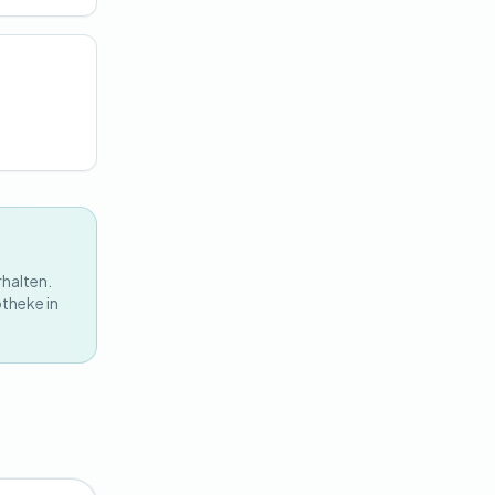
rhalten.
otheke in