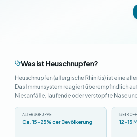
Was ist Heuschnupfen?
Heuschnupfen (allergische Rhinitis) ist eine al
Das Immunsystem reagiert überempfindlich auf
Niesanfälle, laufende oder verstopfte Nase un
ALTERSGRUPPE
BETROFF
Ca. 15-25% der Bevölkerung
12-15 