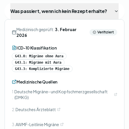
Was passiert, wenn ich kein Rezept erhalte?
Medizinisch geprüft:
3. Februar
Verifiziert
2026
ICD-10 Klassifikation
G43.0: Migräne ohne Aura
G43.1: Migräne mit Aura
G43.3: Komplizierte Migräne
Medizinische Quellen
1
Deutsche Migräne- und Kopfschmerzgesellschaft
.
(DMKG)
2.
Deutsches Ärzteblatt
3.
AWMF-Leitlinie Migräne