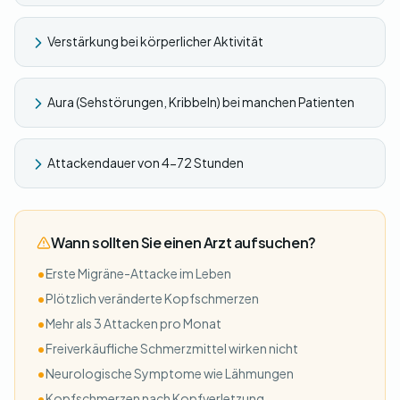
Verstärkung bei körperlicher Aktivität
Aura (Sehstörungen, Kribbeln) bei manchen Patienten
Attackendauer von 4-72 Stunden
Wann sollten Sie einen Arzt aufsuchen?
•
Erste Migräne-Attacke im Leben
•
Plötzlich veränderte Kopfschmerzen
•
Mehr als 3 Attacken pro Monat
•
Freiverkäufliche Schmerzmittel wirken nicht
•
Neurologische Symptome wie Lähmungen
•
Kopfschmerzen nach Kopfverletzung