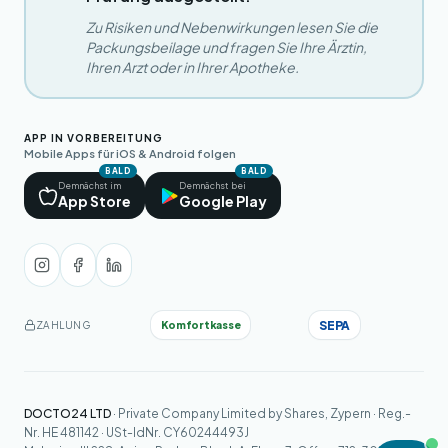
Zu Risiken und Nebenwirkungen lesen Sie die
Packungsbeilage und fragen Sie Ihre Ärztin,
Ihren Arzt oder in Ihrer Apotheke.
APP IN VORBEREITUNG
Mobile Apps für iOS & Android folgen
BALD
BALD
Demnächst im
Demnächst bei
App Store
Google Play
SEPA
Komfortkasse
ZAHLUNG
DOCTO24 LTD
· Private Company Limited by Shares, Zypern · Reg.-
Nr. HE 481142 · USt-IdNr. CY60244493J