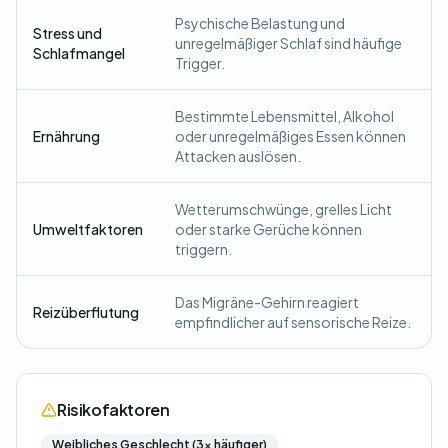
Psychische Belastung und
Stress und
unregelmäßiger Schlaf sind häufige
Schlafmangel
Trigger.
Bestimmte Lebensmittel, Alkohol
Ernährung
oder unregelmäßiges Essen können
Attacken auslösen.
Wetterumschwünge, grelles Licht
Umweltfaktoren
oder starke Gerüche können
triggern.
Das Migräne-Gehirn reagiert
Reizüberflutung
empfindlicher auf sensorische Reize.
Risikofaktoren
Weibliches Geschlecht (3x häufiger)