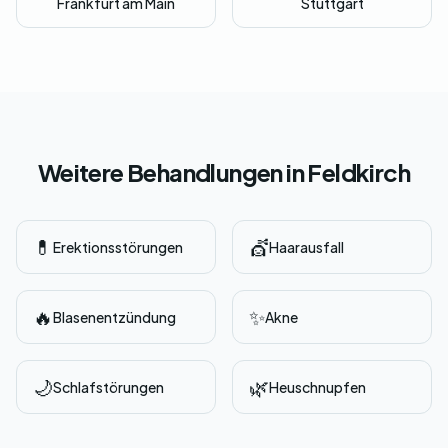
Frankfurt am Main
Stuttgart
Weitere Behandlungen in Feldkirch
💊
💇
Erektionsstörungen
Haarausfall
🔥
✨
Blasenentzündung
Akne
🌙
🌿
Schlafstörungen
Heuschnupfen