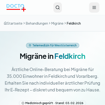
Zum Hauptinhalt springen
Startseite
Behandlungen
Migräne
Feldkirch
Telemedizin für Westösterreich
Migräne in
Feldkirch
Ärztliche Online-Beratung bei Migräne für
35.000 Einwohner in Feldkirch und Vorarlberg.
Erhalten Sie nach individueller ärztlicher Prüfung
Ihr E-Rezept – diskret und bequem von zu Hause.
Medizinisch geprüft · Stand: 03.02.2026