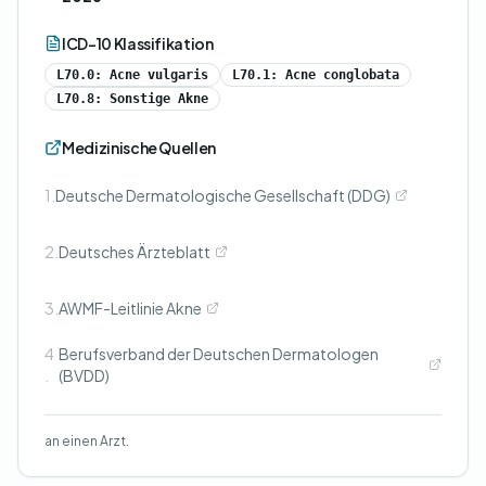
ICD-10 Klassifikation
L70.0: Acne vulgaris
L70.1: Acne conglobata
L70.8: Sonstige Akne
Medizinische Quellen
1.
Deutsche Dermatologische Gesellschaft (DDG)
2.
Deutsches Ärzteblatt
3.
AWMF-Leitlinie Akne
4
Berufsverband der Deutschen Dermatologen
.
(BVDD)
an einen Arzt.