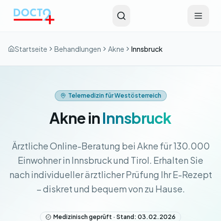
Zum Hauptinhalt springen
Startseite
Behandlungen
Akne
Innsbruck
Telemedizin für Westösterreich
Akne in
Innsbruck
Ärztliche Online-Beratung bei Akne für 130.000
Einwohner in Innsbruck und Tirol. Erhalten Sie
nach individueller ärztlicher Prüfung Ihr E-Rezept
– diskret und bequem von zu Hause.
Medizinisch geprüft · Stand: 03.02.2026