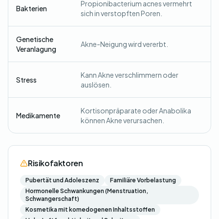
Propionibacterium acnes vermehrt
Bakterien
sich in verstopften Poren.
Genetische
Akne-Neigung wird vererbt.
Veranlagung
Kann Akne verschlimmern oder
Stress
auslösen.
Kortisonpräparate oder Anabolika
Medikamente
können Akne verursachen.
Risikofaktoren
Pubertät und Adoleszenz
Familiäre Vorbelastung
Hormonelle Schwankungen (Menstruation,
Schwangerschaft)
Kosmetika mit komedogenen Inhaltsstoffen