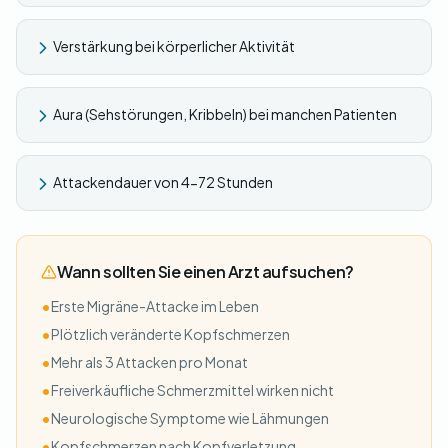
Verstärkung bei körperlicher Aktivität
Aura (Sehstörungen, Kribbeln) bei manchen Patienten
Attackendauer von 4-72 Stunden
Wann sollten Sie einen Arzt aufsuchen?
•
Erste Migräne-Attacke im Leben
•
Plötzlich veränderte Kopfschmerzen
•
Mehr als 3 Attacken pro Monat
•
Freiverkäufliche Schmerzmittel wirken nicht
•
Neurologische Symptome wie Lähmungen
•
Kopfschmerzen nach Kopfverletzung