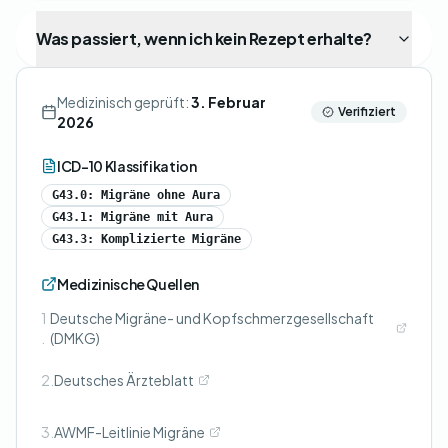
Was passiert, wenn ich kein Rezept erhalte?
Medizinisch geprüft:
3. Februar
Verifiziert
2026
ICD-10 Klassifikation
G43.0: Migräne ohne Aura
G43.1: Migräne mit Aura
G43.3: Komplizierte Migräne
Medizinische Quellen
1
Deutsche Migräne- und Kopfschmerzgesellschaft
.
(DMKG)
2.
Deutsches Ärzteblatt
3.
AWMF-Leitlinie Migräne