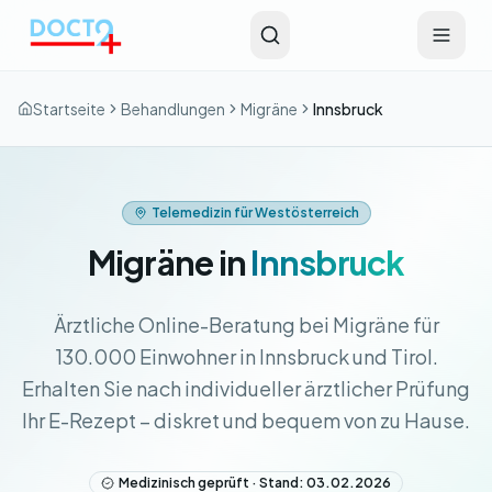
Zum Hauptinhalt springen
Startseite
Behandlungen
Migräne
Innsbruck
Telemedizin für Westösterreich
Migräne in
Innsbruck
Ärztliche Online-Beratung bei Migräne für
130.000 Einwohner in Innsbruck und Tirol.
Erhalten Sie nach individueller ärztlicher Prüfung
Ihr E-Rezept – diskret und bequem von zu Hause.
Medizinisch geprüft · Stand: 03.02.2026