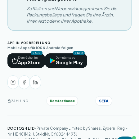
Zu Risiken und Nebenwirkungen lesen Sie die
Packungsbeilage und fragen Sie Ihre Ärztin,
Ihren Arzt oder in Ihrer Apotheke.
APP IN VORBEREITUNG
Mobile Apps für iOS & Android folgen
BALD
BALD
Demnächst im
Demnächst bei
App Store
Google Play
SEPA
Komfortkasse
ZAHLUNG
DOCTO24 LTD
· Private Company Limited by Shares, Zypern · Reg.-
Nr. HE 481142 · USt-IdNr. CY60244493J