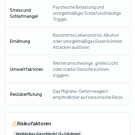
Psychische Belastung und
Stress und
unregelmäßiger Schlaf sind häufige
Schlafmangel
Trigger.
Bestimmte Lebensmittel, Alkohol
Ernährung
oder unregelmäßiges Essen können
Attacken auslösen.
Wetterumschwünge, grelles Licht
Umweltfaktoren
oder starke Gerüche können
triggern.
Das Migräne-Gehirn reagiert
Reizüberflutung
empfindlicher auf sensorische Reize.
Risikofaktoren
Weibliches Geschlecht (3x häufiger)