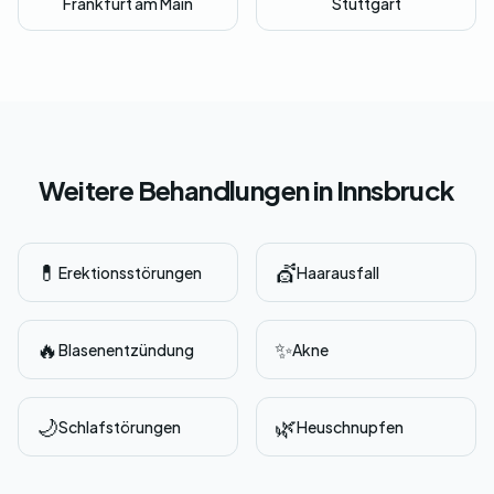
Frankfurt am Main
Stuttgart
Weitere Behandlungen in Innsbruck
💊
💇
Erektionsstörungen
Haarausfall
🔥
✨
Blasenentzündung
Akne
🌙
🌿
Schlafstörungen
Heuschnupfen