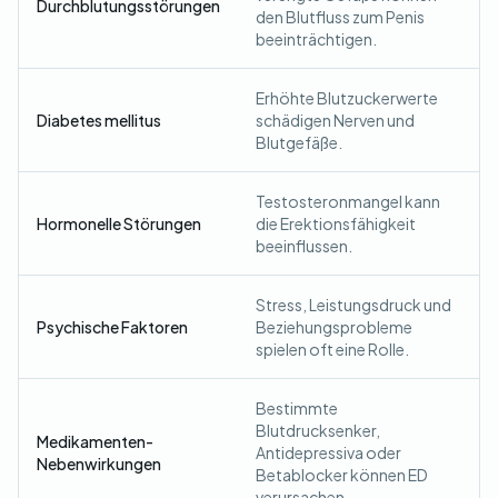
Durchblutungsstörungen
den Blutfluss zum Penis
beeinträchtigen.
Erhöhte Blutzuckerwerte
Diabetes mellitus
schädigen Nerven und
Blutgefäße.
Testosteronmangel kann
Hormonelle Störungen
die Erektionsfähigkeit
beeinflussen.
Stress, Leistungsdruck und
Psychische Faktoren
Beziehungsprobleme
spielen oft eine Rolle.
Bestimmte
Blutdrucksenker,
Medikamenten-
Antidepressiva oder
Nebenwirkungen
Betablocker können ED
verursachen.