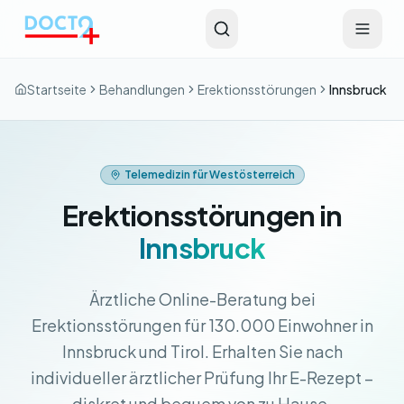
Zum Hauptinhalt springen
Startseite
Behandlungen
Erektionsstörungen
Innsbruck
Telemedizin für Westösterreich
Erektionsstörungen in
Innsbruck
Ärztliche Online-Beratung bei
Erektionsstörungen für 130.000 Einwohner in
Innsbruck und Tirol. Erhalten Sie nach
individueller ärztlicher Prüfung Ihr E-Rezept –
diskret und bequem von zu Hause.