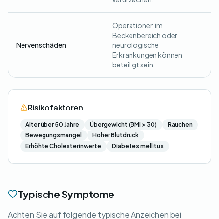
Operationen im
Beckenbereich oder
Nervenschäden
neurologische
Erkrankungen können
beteiligt sein.
Risikofaktoren
Alter über 50 Jahre
Übergewicht (BMI > 30)
Rauchen
Bewegungsmangel
Hoher Blutdruck
Erhöhte Cholesterinwerte
Diabetes mellitus
Typische Symptome
Achten Sie auf folgende typische Anzeichen bei