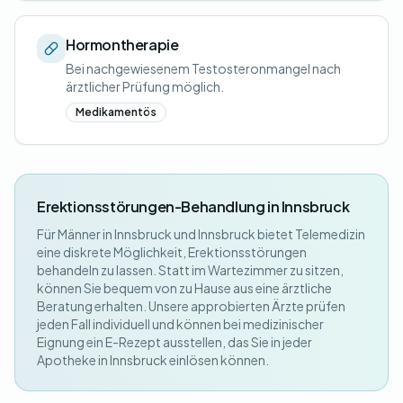
Hormontherapie
Bei nachgewiesenem Testosteronmangel nach
ärztlicher Prüfung möglich.
Medikamentös
Erektionsstörungen-Behandlung in Innsbruck
Für Männer in Innsbruck und Innsbruck bietet Telemedizin
eine diskrete Möglichkeit, Erektionsstörungen
behandeln zu lassen. Statt im Wartezimmer zu sitzen,
können Sie bequem von zu Hause aus eine ärztliche
Beratung erhalten. Unsere approbierten Ärzte prüfen
jeden Fall individuell und können bei medizinischer
Eignung ein E-Rezept ausstellen, das Sie in jeder
Apotheke in Innsbruck einlösen können.