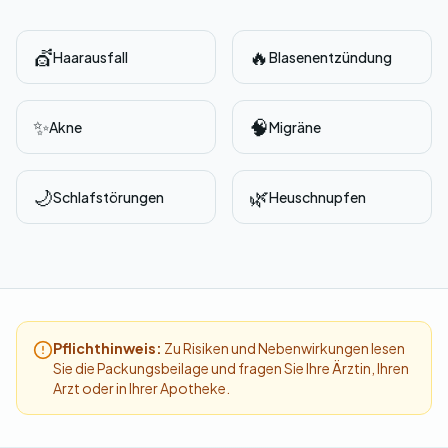
💇
🔥
Haarausfall
Blasenentzündung
✨
🧠
Akne
Migräne
🌙
🌿
Schlafstörungen
Heuschnupfen
Pflichthinweis:
Zu Risiken und Nebenwirkungen lesen
Sie die Packungsbeilage und fragen Sie Ihre Ärztin, Ihren
Arzt oder in Ihrer Apotheke.