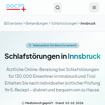
Zum Hauptinhalt springen
Startseite
Behandlungen
Schlafstörungen
Innsbruck
Telemedizin für Westösterreich
Schlafstörungen in
Innsbruck
Ärztliche Online-Beratung bei Schlafstörungen
für 130.000 Einwohner in Innsbruck und Tirol.
Erhalten Sie nach individueller ärztlicher Prüfung
Ihr E-Rezept – diskret und bequem von zu Hause.
Medizinisch geprüft · Stand: 03.02.2026