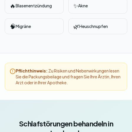
🔥
✨
Blasenentzündung
Akne
🧠
🌿
Migräne
Heuschnupfen
Pflichthinweis:
Zu Risiken und Nebenwirkungen lesen
Sie die Packungsbeilage und fragen Sie Ihre Ärztin, Ihren
Arzt oder in Ihrer Apotheke.
Schlafstörungen behandeln in