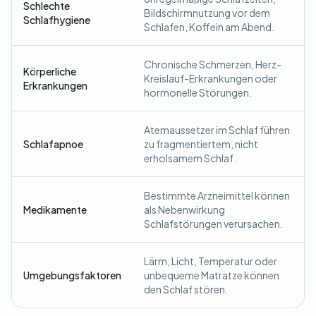
Schlechte
Bildschirmnutzung vor dem
Schlafhygiene
Schlafen, Koffein am Abend.
Chronische Schmerzen, Herz-
Körperliche
Kreislauf-Erkrankungen oder
Erkrankungen
hormonelle Störungen.
Atemaussetzer im Schlaf führen
Schlafapnoe
zu fragmentiertem, nicht
erholsamem Schlaf.
Bestimmte Arzneimittel können
Medikamente
als Nebenwirkung
Schlafstörungen verursachen.
Lärm, Licht, Temperatur oder
Umgebungsfaktoren
unbequeme Matratze können
den Schlaf stören.