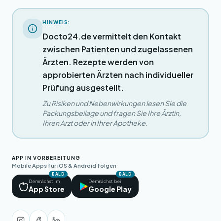
HINWEIS:
Docto24.de vermittelt den Kontakt
zwischen Patienten und zugelassenen
Ärzten. Rezepte werden von
approbierten Ärzten nach individueller
Prüfung ausgestellt.
Zu Risiken und Nebenwirkungen lesen Sie die
Packungsbeilage und fragen Sie Ihre Ärztin,
Ihren Arzt oder in Ihrer Apotheke.
APP IN VORBEREITUNG
Mobile Apps für iOS & Android folgen
BALD
BALD
Demnächst im
Demnächst bei
App Store
Google Play