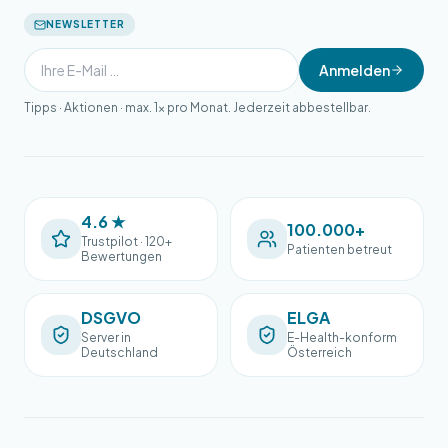
NEWSLETTER
Anmelden
Tipps · Aktionen · max. 1× pro Monat. Jederzeit abbestellbar.
4.6 ★
100.000+
Trustpilot · 120+
Patienten betreut
Bewertungen
DSGVO
ELGA
Server in
E-Health-konform
Deutschland
Österreich