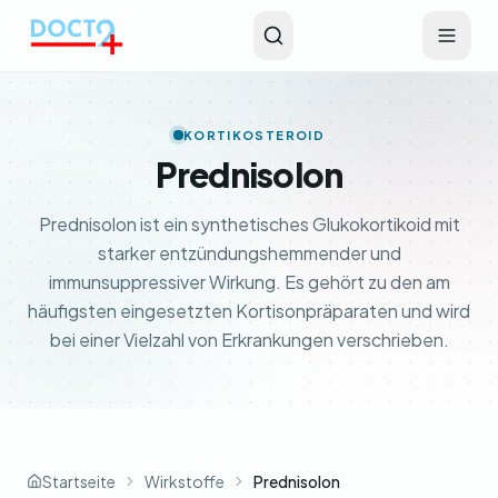
Zum Hauptinhalt springen
KORTIKOSTEROID
Prednisolon
Prednisolon ist ein synthetisches Glukokortikoid mit
starker entzündungshemmender und
immunsuppressiver Wirkung. Es gehört zu den am
häufigsten eingesetzten Kortisonpräparaten und wird
bei einer Vielzahl von Erkrankungen verschrieben.
Startseite
Wirkstoffe
Prednisolon