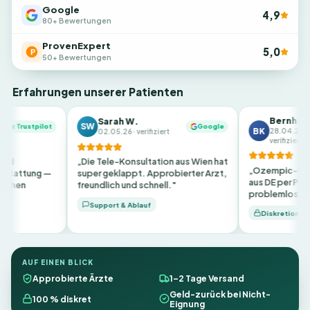
Google
4,9
80+ Bewertungen
ProvenExpert
5,0
50+ Bewertungen
Erfahrungen unserer Patienten
Bernhard K.
Sarah W.
SW
rustpilot
Google
BK
28.04.26 ·
02.05.26 · verifiziert
verifiziert
„Die Tele-Konsultation aus Wien hat
„Ozempic-Rezept i
ttung —
super geklappt. Approbierter Arzt,
aus DE per Post — a
n
freundlich und schnell."
problemlos."
Support & Ablauf
Diskretion
AUF EINEN BLICK
Approbierte Ärzte
1–2 Tage Versand
Geld-zurück bei Nicht-
100 % diskret
Eignung