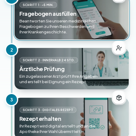
SCHRITT 1 · ~5 MIN.
Fragebogen ausfüllen
Beantworten Sie unseren medizinischen
Fragebogen zu Ihren Beschwerden und
Ihrer Krankengeschichte.
2
SCHRITT 2 · INNERHALB 24 STD.
Ärztliche Prüfung
Ein zugelassener Arzt prüft Ihre Angaben
und erstellt bei Eignung ein Rezept.
3
SCHRITT 3 · DIGITALES REZEPT
Rezept erhalten
Ihr Rezept wird digital erstellt und an die
Apotheke Ihrer Wahl übermittelt.