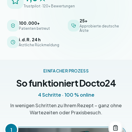
Trustpilot · 120+ Bewertungen
25+
100.000+
Approbierte deutsche
Patienten betreut
Ärzte
i.d.R. 24 h
Ärztliche Rückmeldung
EINFACHER PROZESS
So funktioniert Docto24
4 Schritte · 100 % online
In wenigen Schritten zu Ihrem Rezept – ganz ohne
Wartezeiten oder Praxisbesuch.
1