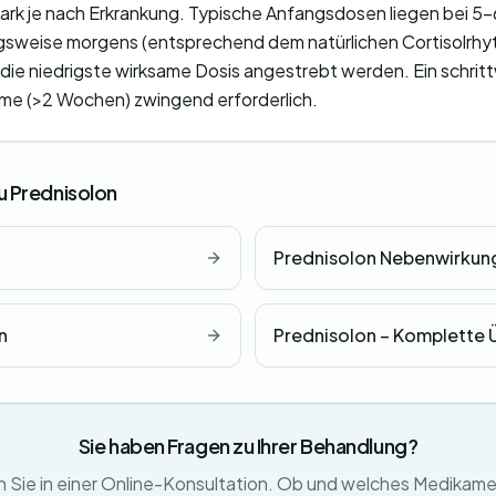
stark je nach Erkrankung. Typische Anfangsdosen liegen bei 5
gsweise morgens (entsprechend dem natürlichen Cortisolrhy
 die niedrigste wirksame Dosis angestrebt werden. Ein schri
hme (>2 Wochen) zwingend erforderlich.
u Prednisolon
Prednisolon Nebenwirkun
n
Prednisolon – Komplette 
Sie haben Fragen zu Ihrer Behandlung?
 Sie in einer Online-Konsultation. Ob und welches Medikame