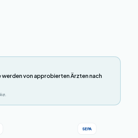
e werden von approbierten Ärzten nach
eke.
SEPA