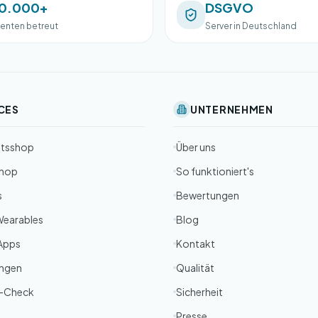
0.000+
DSGVO
ienten betreut
Server in Deutschland
CES
UNTERNEHMEN
itsshop
Über uns
Shop
So funktioniert's
s
Bewertungen
Wearables
Blog
Apps
Kontakt
ungen
Qualität
-Check
Sicherheit
Presse