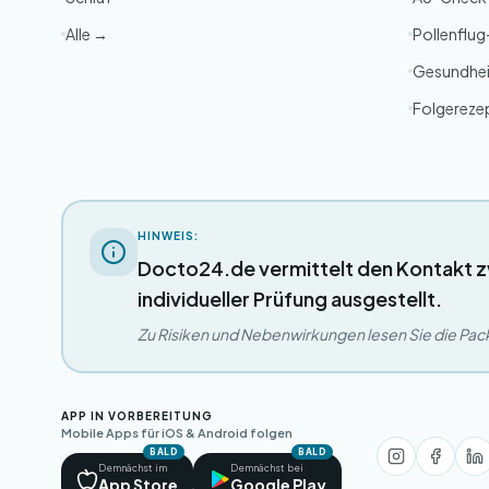
Alle →
Pollenflu
Gesundhei
Folgereze
HINWEIS:
Docto24.de vermittelt den Kontakt z
individueller Prüfung ausgestellt.
Zu Risiken und Nebenwirkungen lesen Sie die Packu
APP IN VORBEREITUNG
Mobile Apps für iOS & Android folgen
BALD
BALD
Demnächst im
Demnächst bei
App Store
Google Play