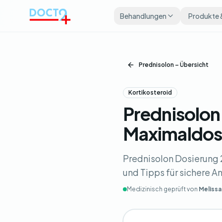
Zum Hauptinhalt springen
Behandlungen
Produkte 
Prednisolon – Übersicht
Kortikosteroid
Prednisolon
Maximaldos
Prednisolon Dosierung
und Tipps für sichere 
Medizinisch geprüft von
Melissa