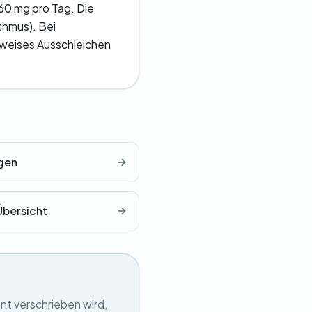
-60 mg pro Tag. Die
thmus). Bei
ttweises Ausschleichen
gen
Übersicht
nt verschrieben wird,