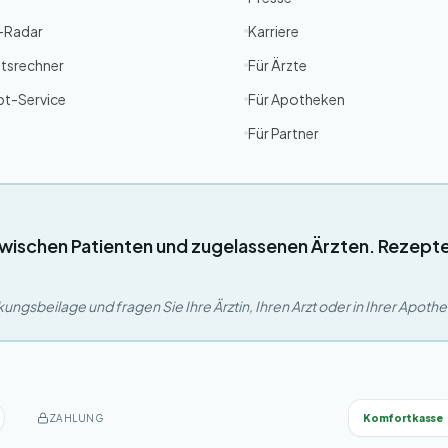
g-Radar
Karriere
tsrechner
Für Ärzte
pt-Service
Für Apotheken
Für Partner
wischen Patienten und zugelassenen Ärzten. Rezept
ngsbeilage und fragen Sie Ihre Ärztin, Ihren Arzt oder in Ihrer Apoth
Komfortkasse
ZAHLUNG