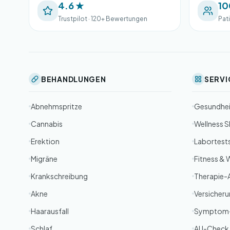
4.6 ★
10
Trustpilot · 120+ Bewertungen
Pat
BEHANDLUNGEN
SERVI
Abnehmspritze
Gesundhe
Cannabis
Wellness 
Erektion
Labortest
Migräne
Fitness & 
Krankschreibung
Therapie-
Akne
Versicher
Haarausfall
Symptom
Schlaf
AU-Check